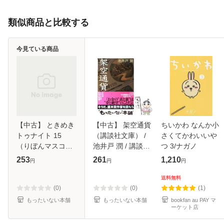
類似商品と比較する
今見ている商品
【中古】 ときめき
【中古】 架空通貨
ちいかわ なんか小
トゥナイト 15
（講談社文庫） /
さくてかわいいや
（りぼんマスコッ
池井戸 潤 / 講談社
つ 3/ナガノ
トコミックス） /
[文庫]【メール便送
253
261
1,210
円
円
円
池野 恋 / 集英社
料無料】
[新書]【メール便送
送料無料
料無料】
(0)
(0)
(1)
もったいない本舗
もったいない本舗
bookfan au PAY マ
ーケット店