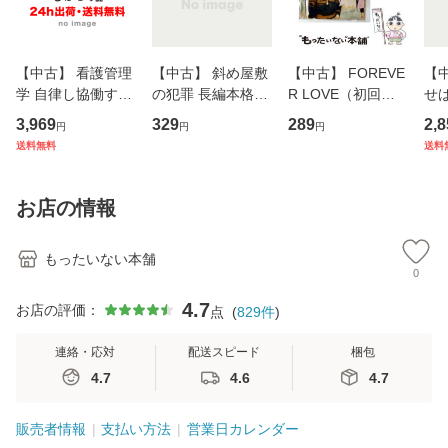
【中古】 看護管理
【中古】 斜め屋敷
【中古】 FOREVE
【
学 自律し協働する
の犯罪 長編本格推
R LOVE（初回生
せば
専門職の看護マネ
理小説 (光文社文
産限定盤） / 清水
VD
3,969
329
289
2,8
円
円
円
ジメントスキル 改
庫) / 島田荘司 / 光
翔太×加藤ミリヤ /
タ
送料無料
送料
訂第3版 (看護学テ
文社 [文庫]【メー
[CD]【メール便送
ター
キストNiCE) / 手島
ル便送料無料】
料無料】
VD
恵 藤本幸三 / 南江
料
お店の情報
堂 [単行
もったいない本舗
0
4.7
お店の評価：
点
(
829
件
)
連絡・応対
配送スピード
梱包
4.7
4.6
4.7
販売者情報
支払い方法
営業日カレンダー