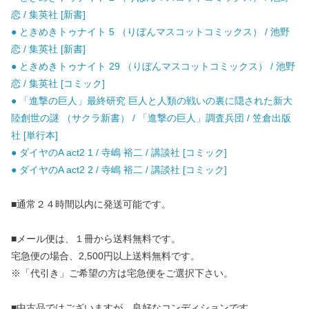
恋 / 集英社 [新書]
● ときめきトゥナイト 5 （りぼんマスコットコミックス） / 池野
恋 / 集英社 [新書]
● ときめきトゥナイト 29 （りぼんマスコットコミックス） / 池野
恋 / 集英社 [コミック]
● 「進撃の巨人」最終研究 巨人と人類の戦いの裏に隠された新大
陸創世の謎 （サクラ新書） / 「進撃の巨人」調査兵団 / 笠倉出版
社 [単行本]
● ダイヤのA act2 1 / 寺嶋 裕二 / 講談社 [コミック]
● ダイヤのA act2 2 / 寺嶋 裕二 / 講談社 [コミック]
■通常２４時間以内に発送可能です。
■メール便は、１冊から送料無料です。
宅急便の場合、2,500円以上送料無料です。
※「代引き」ご希望の方は宅急便をご選択下さい。
■中古品ではございますが、良好なコンディションです。