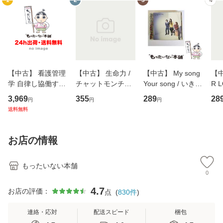
1
2
3
4
【中古】 看護管理
【中古】 生命力 /
【中古】 My song
【中
学 自律し協働する
チャットモンチー /
Your song / いきも
R 
専門職の看護マネ
キューンレコード
のがかり / [CD]
産限
3,969
355
289
28
円
円
円
ジメントスキル 改
[CD]【メール便送
【メール便送料無
翔太
送料無料
訂第3版 (看護学テ
料無料】
料】
[C
キストNiCE) / 手島
料
恵 藤本幸三 / 南江
お店の情報
堂 [単行
もったいない本舗
0
4.7
お店の評価：
点
(
830
件
)
連絡・応対
配送スピード
梱包