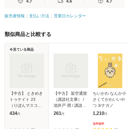
4.7
4.6
4.7
販売者情報
支払い方法
営業日カレンダー
類似商品と比較する
今見ている商品
【中古】 ときめき
【中古】 架空通貨
ちいかわ なんか小
トゥナイト 23
（講談社文庫） /
さくてかわいいや
（りぼんマスコッ
池井戸 潤 / 講談社
つ 3/ナガノ
トコミックス） /
[文庫]【メール便送
434
261
1,210
円
円
円
池野 恋 / 集英社
料無料】
[ペーパーバック]
送料無料