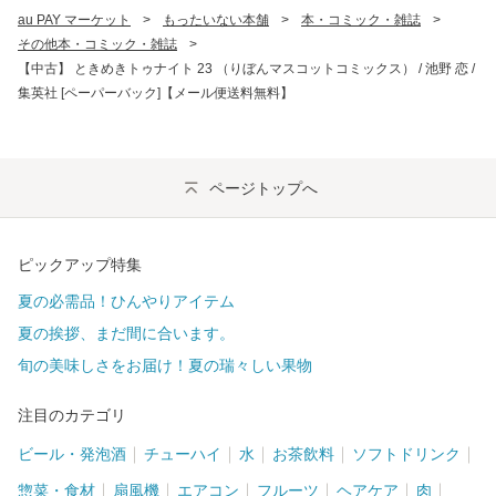
au PAY マーケット
>
もったいない本舗
>
本・コミック・雑誌
>
その他本・コミック・雑誌
>
【中古】 ときめきトゥナイト 23 （りぼんマスコットコミックス） / 池野 恋 /
集英社 [ペーパーバック]【メール便送料無料】
ページトップへ
ピックアップ特集
夏の必需品！ひんやりアイテム
夏の挨拶、まだ間に合います。
旬の美味しさをお届け！夏の瑞々しい果物
注目のカテゴリ
ビール・発泡酒
チューハイ
水
お茶飲料
ソフトドリンク
惣菜・食材
扇風機
エアコン
フルーツ
ヘアケア
肉