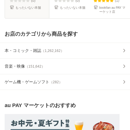
【メール便送料無
(0)
(0)
(1)
料】
もったいない本舗
もったいない本舗
bookfan au PAY マ
ーケット店
お店のカテゴリから商品を探す
本・コミック・雑誌
（
1,262,162
）
音楽・映像
（
151,642
）
ゲーム機・ゲームソフト
（
282
）
au PAY マーケット
のおすすめ