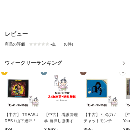
レビュー
商品の評価：
-
点
(0件)
ウィークリーランキング
1
2
3
4
【中古】 TREASU
【中古】 看護管理
【中古】 生命力 /
【中
RES / 山下達郎 /
学 自律し協働する
チャットモンチー /
You
イーストウエス
専門職の看護マネ
キューンレコード
のがか
434
3,862
355
28