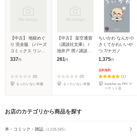
【中古】 地獄めぐ
【中古】 架空通貨
ちいかわ なんか小
り 完全版 （バーズ
（講談社文庫） /
さくてかわいいや
コミックス リンク
池井戸 潤 / 講談社
つ 7/ナガノ
スコレクション） /
[文庫]【メール便送
337
261
1,375
円
円
円
九重 シャム / 幻冬
料無料】
舎 [コミック]【メ
送料無料
ール便送料無料】
(0)
(0)
(1)
もったいない本舗
もったいない本舗
bookfan au PAY マ
ーケット店
お店のカテゴリから商品を探す
本・コミック・雑誌
（
1,226,585
）