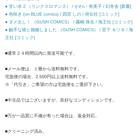
● 甘い水 2 （リンクスロマンス） / かわい 有美子 / 幻冬舎 [新書]
● 色咲き (on BLUE comics) / 四宮 しの / 祥伝社 [コミック]
● ダメ出し！ （GUSH COMICS） / 霧嶋 珠生 / 海王社 [コミック]
● 触手な彼と婚姻しました （GUSH COMICS） / 宮下 キツネ / 海
王社 [コミック]
■通常２４時間以内に発送可能です。
■メール便は、１冊から送料無料です。
宅急便の場合、2,500円以上送料無料です。
※「代引き」ご希望の方は宅急便をご選択下さい。
■中古品ではございますが、良好なコンディションです。
■万が一品質に不備が有った場合は、返金対応。
■クリーニング済み。