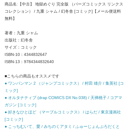
商品名:【中古】 地獄めぐり 完全版 （バーズコミックス リンクス
コレクション） / 九重 シャム / 幻冬舎 [コミック]【メール便送料
無料】
著者：九重 シャム
出版社：幻冬舎
サイズ：コミック
ISBN-10：4344832647
ISBN-13：9784344832640
■こちらの商品もオススメです
● ワンパンマン 2 （ジャンプコミックス） / 村田 雄介 / 集英社 [コ
ミック]
● オルタナティブ (drap COMICS DX No.038) / 天禅桃子 / コアマ
ガジン [コミック]
● 好きなひとほど （マーブルコミックス） / はらだ / 東京漫画社
[コミック]
● こっちむいて、愛 / みちのくアタミ / ふゅーじょんぷろだくと