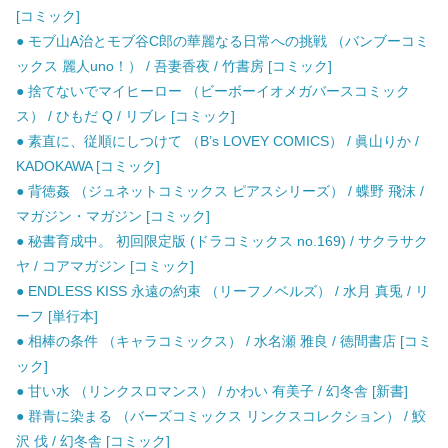
[コミック]
● モブ山A治とモブ谷C郎の華麗なる日常への挑戦 （バンブーコミ
ックス 麗人uno！） / 吾妻香夜 / 竹書房 [コミック]
● 捨てないでマイヒーロー （ビーボーイオメガバースコミック
ス） / ひもだ Q / リブレ [コミック]
● 素直に、従順にしつけて （B’s LOVEY COMICS） / 眞山りか /
KADOKAWA [コミック]
● 背徳姦 （ジュネットコミックス ピアスシリーズ） / 蝶野 飛沫 /
マガジン・マガジン [コミック]
● 秘書育成中。 初回限定版 (ドラコミックス no.169) / サクラサク
ヤ / コアマガジン [コミック]
● ENDLESS KISS 永遠の約束 （リーフノベルズ） / 水月 真兎 / リ
ーフ [単行本]
● 相棒の条件 （キャラコミックス） / 水名瀬 雅良 / 徳間書店 [コミ
ック]
● 甘い水 （リンクスロマンス） / かわい 有美子 / 幻冬舎 [新書]
● 群青に染まる （バーズコミックス リンクスコレクション） / 鮫
沢 伐 / 幻冬舎 [コミック]