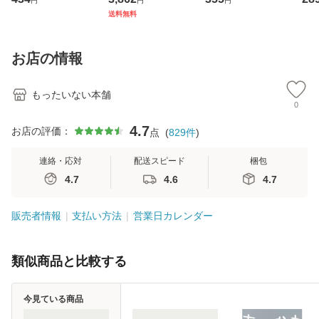
円
円
円
ト・ジャパン [CD]
ジメントスキル 改
[CD]【メール便送
【
送料無料
【メール便送料無
訂第3版 (看護学テ
料無料】
料
料】
キストNiCE) / 手島
恵 藤本幸三 / 南江
お店の情報
堂 [単行
もったいない本舗
0
4.7
お店の評価：
点
(
829
件
)
連絡・応対
配送スピード
梱包
4.7
4.6
4.7
販売者情報
支払い方法
営業日カレンダー
類似商品と比較する
今見ている商品