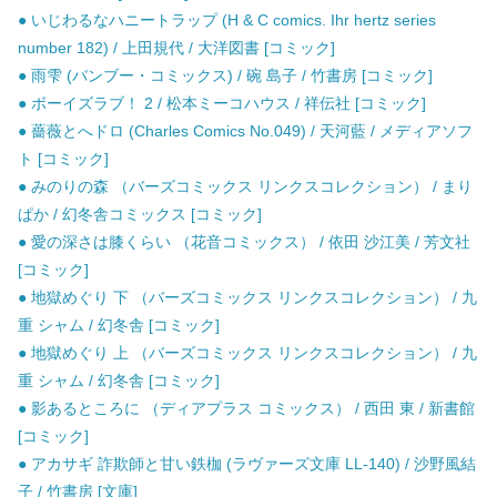
● いじわるなハニートラップ (H & C comics. Ihr hertz series
number 182) / 上田規代 / 大洋図書 [コミック]
● 雨雫 (バンブー・コミックス) / 碗 島子 / 竹書房 [コミック]
● ボーイズラブ！ 2 / 松本ミーコハウス / 祥伝社 [コミック]
● 薔薇とへドロ (Charles Comics No.049) / 天河藍 / メディアソフ
ト [コミック]
● みのりの森 （バーズコミックス リンクスコレクション） / まり
ぱか / 幻冬舎コミックス [コミック]
● 愛の深さは膝くらい （花音コミックス） / 依田 沙江美 / 芳文社
[コミック]
● 地獄めぐり 下 （バーズコミックス リンクスコレクション） / 九
重 シャム / 幻冬舎 [コミック]
● 地獄めぐり 上 （バーズコミックス リンクスコレクション） / 九
重 シャム / 幻冬舎 [コミック]
● 影あるところに （ディアプラス コミックス） / 西田 東 / 新書館
[コミック]
● アカサギ 詐欺師と甘い鉄枷 (ラヴァーズ文庫 LL-140) / 沙野風結
子 / 竹書房 [文庫]