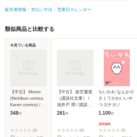
販売者情報
支払い方法
営業日カレンダー
類似商品と比較する
今見ている商品
【中古】 Momo
【中古】 架空通貨
ちいかわ なんか小
(Nichibun comics.
（講談社文庫） /
さくてかわいいや
Karen comics) / 九
池井戸 潤 / 講談社
つ 1/ナガノ
重シャム / 日本文
[文庫]【メール便送
348
261
1,100
円
円
円
芸社 [コミック]
料無料】
【メール便送料無
送料無料
料】
(0)
(0)
(0)