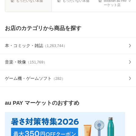
もったいない本舗
もったいない本舗
bookfan au PAY マ
ーケット店
お店のカテゴリから商品を探す
本・コミック・雑誌
（
1,263,744
）
音楽・映像
（
151,769
）
ゲーム機・ゲームソフト
（
282
）
au PAY マーケット
のおすすめ