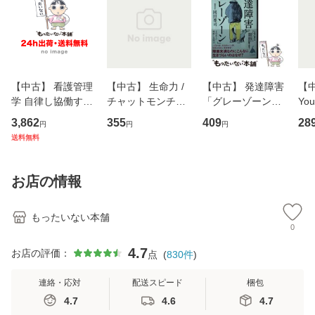
【中古】 看護管理
【中古】 生命力 /
【中古】 発達障害
【中
学 自律し協働する
チャットモンチー /
「グレーゾーン」
You
専門職の看護マネ
キューンレコード
その正しい理解と
のがか
3,862
355
409
28
円
円
円
ジメントスキル 改
[CD]【メール便送
克服法 (SB新書 57
【
送料無料
訂第3版 (看護学テ
料無料】
2) / 岡田尊司 / Ｓ
料
キストNiCE) / 手島
Ｂクリエイティブ
恵 藤本幸三 / 南江
[新書]【メール便送
お店の情報
堂 [単行
料無料】
もったいない本舗
0
4.7
お店の評価：
点
(
830
件
)
連絡・応対
配送スピード
梱包
4.7
4.6
4.7