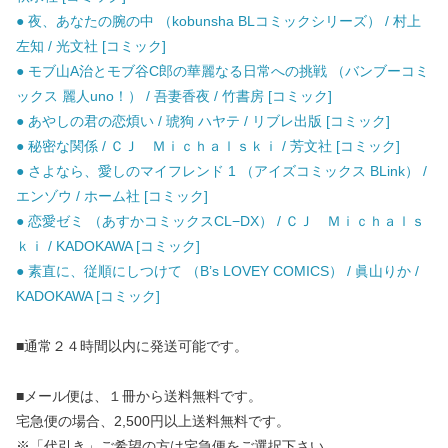
● 夜、あなたの腕の中 （kobunsha BLコミックシリーズ） / 村上
左知 / 光文社 [コミック]
● モブ山A治とモブ谷C郎の華麗なる日常への挑戦 （バンブーコミ
ックス 麗人uno！） / 吾妻香夜 / 竹書房 [コミック]
● あやしの君の恋煩い / 琥狗 ハヤテ / リブレ出版 [コミック]
● 秘密な関係 / ＣＪ Ｍｉｃｈａｌｓｋｉ / 芳文社 [コミック]
● さよなら、愛しのマイフレンド 1 （アイズコミックス BLink） /
エンゾウ / ホーム社 [コミック]
● 恋愛ゼミ （あすかコミックスCL−DX） / ＣＪ Ｍｉｃｈａｌｓ
ｋｉ / KADOKAWA [コミック]
● 素直に、従順にしつけて （B’s LOVEY COMICS） / 眞山りか /
KADOKAWA [コミック]
■通常２４時間以内に発送可能です。
■メール便は、１冊から送料無料です。
宅急便の場合、2,500円以上送料無料です。
※「代引き」ご希望の方は宅急便をご選択下さい。