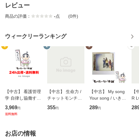
レビュー
商品の評価：
-
点
(0件)
ウィークリーランキング
1
2
3
4
【中古】 看護管理
【中古】 生命力 /
【中古】 My song
【中
学 自律し協働する
チャットモンチー /
Your song / いきも
R 
専門職の看護マネ
キューンレコード
のがかり / [CD]
産限
3,969
355
289
28
円
円
円
ジメントスキル 改
[CD]【メール便送
【メール便送料無
翔太
送料無料
訂第3版 (看護学テ
料無料】
料】
[C
キストNiCE) / 手島
料
恵 藤本幸三 / 南江
お店の情報
堂 [単行