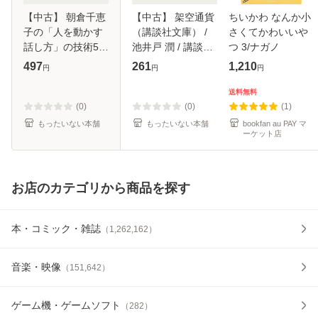
【中古】 朝倉千恵
【中古】 架空通貨
ちいかわ なんか小
子の「人を動かす
（講談社文庫） /
さくてかわいいや
話し方」の技術5日
池井戸 潤 / 講談社
つ 3/ナガノ
間レッスン / 朝倉
[文庫]【メール便送
497
261
1,210
円
円
円
千恵子、朝倉 千惠
料無料】
子 / 主婦の友イン
送料無料
フォス情報社 [単行
(0)
(0)
(1)
本]【メ
もったいない本舗
もったいない本舗
bookfan au PAY マ
ーケット店
お店のカテゴリから商品を探す
本・コミック・雑誌
（
1,262,162
）
音楽・映像
（
151,642
）
ゲーム機・ゲームソフト
（
282
）