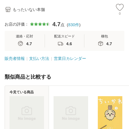
もったいない本舗
0
4.7
お店の評価：
点
(
830
件
)
連絡・応対
配送スピード
梱包
4.7
4.6
4.7
販売者情報
支払い方法
営業日カレンダー
類似商品と比較する
今見ている商品