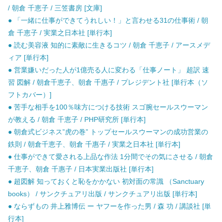
/ 朝倉 千恵子 / 三笠書房 [文庫]
● 「一緒に仕事ができてうれしい！」と言わせる31の仕事術 / 朝
倉 千恵子 / 実業之日本社 [単行本]
● 読む美容液 知的に素敵に生きるコツ / 朝倉 千恵子 / アースメデ
ィア [単行本]
● 営業嫌いだった人が1億売る人に変わる「仕事ノート」 超訳 速
習 図解 / 朝倉千恵子、朝倉 千惠子 / プレジデント社 [単行本（ソ
フトカバー）]
● 苦手な相手を100％味方につける技術 スゴ腕セールスウーマン
が教える / 朝倉 千恵子 / PHP研究所 [単行本]
● 朝倉式ビジネス”虎の巻” トップセールスウーマンの成功営業の
鉄則 / 朝倉千恵子、朝倉 千惠子 / 実業之日本社 [単行本]
● 仕事ができて愛される上品な作法 1分間でその気にさせる / 朝倉
千恵子、朝倉 千惠子 / 日本実業出版社 [単行本]
● 超図解 知っておくと恥をかかない 初対面の常識 （Sanctuary
books） / サンクチュアリ出版 / サンクチュアリ出版 [単行本]
● ならずもの 井上雅博伝 ー ヤフーを作った男 / 森 功 / 講談社 [単
行本]