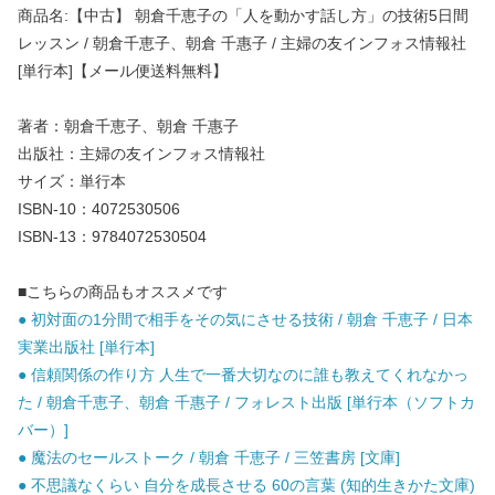
商品名:【中古】 朝倉千恵子の「人を動かす話し方」の技術5日間
レッスン / 朝倉千恵子、朝倉 千惠子 / 主婦の友インフォス情報社
[単行本]【メール便送料無料】
著者：朝倉千恵子、朝倉 千惠子
出版社：主婦の友インフォス情報社
サイズ：単行本
ISBN-10：4072530506
ISBN-13：9784072530504
■こちらの商品もオススメです
● 初対面の1分間で相手をその気にさせる技術 / 朝倉 千恵子 / 日本
実業出版社 [単行本]
● 信頼関係の作り方 人生で一番大切なのに誰も教えてくれなかっ
た / 朝倉千恵子、朝倉 千惠子 / フォレスト出版 [単行本（ソフトカ
バー）]
● 魔法のセールストーク / 朝倉 千恵子 / 三笠書房 [文庫]
● 不思議なくらい 自分を成長させる 60の言葉 (知的生きかた文庫)