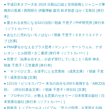
● 平成日本タブー大全 2018 分裂山口組と安倍政権とジャニーズ事
務所の黒幕 / 西岡研介 伊藤博敏 森功 鈴木智彦 ほか / 宝島社 [単行
本]
● 愛される女性になる52の法則 / 朝倉 千恵子 / PHP研究所 [単行本
（ソフトカバー）]
● あなたに売れないモノはない / 朝倉 千恵子 / ＳＢクリエイティ
ブ [文庫]
● PMA夢をかなえるプラス思考 / マシュー・サートウェル、ナポ
レオン・ヒル財団 / きこ書房 [単行本（ソフトカバー）]
● 営業で「結果を出す人」が必ず実行していること / 高井 伸夫、
朝倉 千恵子 / 三笠書房 [単行本]
● 「キツイひと言」を逆手にとる営業術 （成美文庫） / 朝倉 千恵
子 / 成美堂出版 [文庫]
● 1日1分！ビジネスパワー 本当の自分を200％発揮する「ABCD法
則」 （祥伝社黄金文庫） / 朝倉 千恵子 / 祥伝社 [文庫]
● 「プロ中のプロ」が教える営業のセオリー / 日本実業出版社 / 日
本実業出版社 [単行本（ソフトカバー）]
● 朝倉流 トップセールス バイブル 「売上げ倍増」を実現する88