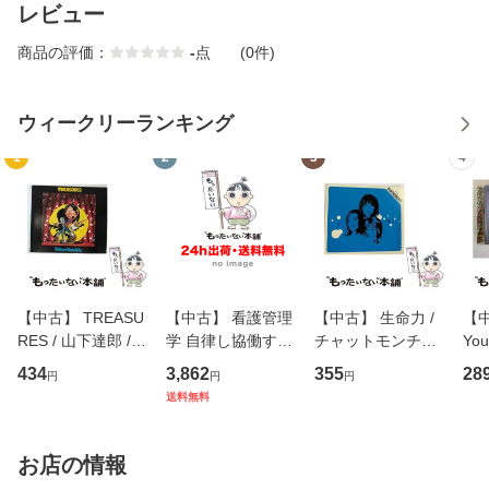
レビュー
商品の評価：
-
点
(0件)
ウィークリーランキング
1
2
3
4
【中古】 TREASU
【中古】 看護管理
【中古】 生命力 /
【中
RES / 山下達郎 /
学 自律し協働する
チャットモンチー /
You
イーストウエス
専門職の看護マネ
キューンレコード
のがか
434
3,862
355
28
円
円
円
ト・ジャパン [CD]
ジメントスキル 改
[CD]【メール便送
【
送料無料
【メール便送料無
訂第3版 (看護学テ
料無料】
料
料】
キストNiCE) / 手島
恵 藤本幸三 / 南江
お店の情報
堂 [単行