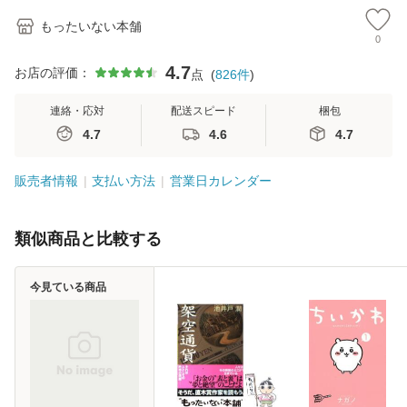
もったいない本舗
0
4.7
お店の評価：
点
(
826
件
)
連絡・応対
配送スピード
梱包
4.7
4.6
4.7
販売者情報
支払い方法
営業日カレンダー
類似商品と比較する
今見ている商品