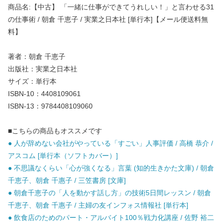
商品名:【中古】 「一緒に仕事ができてうれしい！」と言わせる31
の仕事術 / 朝倉 千恵子 / 実業之日本社 [単行本]【メール便送料無
料】
著者：朝倉 千恵子
出版社：実業之日本社
サイズ：単行本
ISBN-10：4408109061
ISBN-13：9784408109060
■こちらの商品もオススメです
● 人が辞めない会社がやっている「すごい」人事評価 / 高橋 恭介 /
アスコム [単行本（ソフトカバー）]
● 不思議なくらい「心が強くなる」言葉 (知的生きかた文庫) / 朝倉
千恵子、朝倉 千惠子 / 三笠書房 [文庫]
● 朝倉千恵子の「人を動かす話し方」の技術5日間レッスン / 朝倉
千恵子、朝倉 千惠子 / 主婦の友インフォス情報社 [単行本]
● 飲食店のためのパート・アルバイト100％戦力化講座 / 佐野 裕二