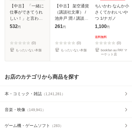
【中古】 「一緒に
【中古】 架空通貨
ちいかわ なんか小
仕事ができてうれ
（講談社文庫） /
さくてかわいいや
しい！」と言わせ
池井戸 潤 / 講談社
つ 1/ナガノ
る31の仕事術 / 朝
[文庫]【メール便送
532
261
1,100
円
円
円
倉 千恵子 / 実業之
料無料】
日本社 [単行本]
送料無料
【メール便送料無
(0)
(0)
(0)
料】
もったいない本舗
もったいない本舗
bookfan au PAY マ
ーケット店
お店のカテゴリから商品を探す
本・コミック・雑誌
（
1,241,281
）
音楽・映像
（
149,941
）
ゲーム機・ゲームソフト
（
283
）