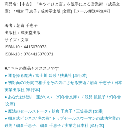
商品名:【中古】 「キツイひと言」を逆手にとる営業術 （成美文
庫） / 朝倉 千恵子 / 成美堂出版 [文庫]【メール便送料無料】
著者：朝倉 千恵子
出版社：成美堂出版
サイズ：文庫
ISBN-10：4415070973
ISBN-13：9784415070971
■こちらの商品もオススメです
● 運を操る魔法 / 富士川 碧砂 / 扶桑社 [単行本]
● 初対面の1分間で相手をその気にさせる技術 / 朝倉 千恵子 / 日本
実業出版社 [単行本]
● あなたは絶対！運がいい （幻冬舎文庫） / 浅見 帆帆子 / 幻冬舎
[文庫]
● 魔法のセールストーク / 朝倉 千恵子 / 三笠書房 [文庫]
● 朝倉式ビジネス”虎の巻” トップセールスウーマンの成功営業の
鉄則 / 朝倉千恵子、朝倉 千惠子 / 実業之日本社 [単行本]