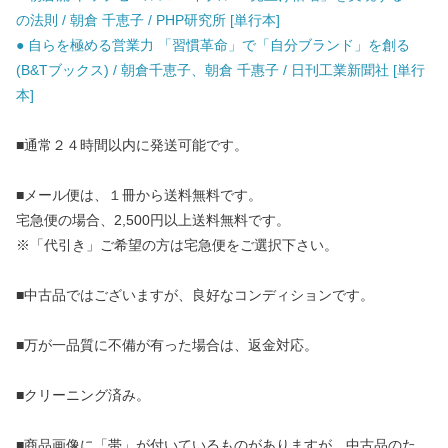
の法則 / 朝倉 千恵子 / PHP研究所 [単行本]
● 自らを極める営業力 「習慣革命」で「自分ブランド」を創る
(B&Tブックス) / 朝倉千恵子、朝倉 千惠子 / 日刊工業新聞社 [単行
本]
■通常２４時間以内に発送可能です。
■メール便は、１冊から送料無料です。
宅急便の場合、2,500円以上送料無料です。
※「代引き」ご希望の方は宅急便をご選択下さい。
■中古品ではございますが、良好なコンディションです。
■万が一品質に不備が有った場合は、返金対応。
■クリーニング済み。
■商品画像に「帯」が付いているものがありますが、中古品のた