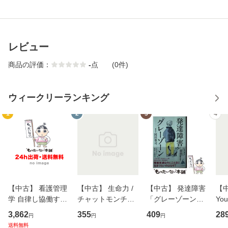
レビュー
商品の評価：
-
点
(0件)
ウィークリーランキング
1
2
3
4
【中古】 看護管理
【中古】 生命力 /
【中古】 発達障害
【中
学 自律し協働する
チャットモンチー /
「グレーゾーン」
You
専門職の看護マネ
キューンレコード
その正しい理解と
のがか
3,862
355
409
28
円
円
円
ジメントスキル 改
[CD]【メール便送
克服法 (SB新書 57
【
送料無料