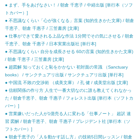
● まず、手をあげなさい！ / 朝倉 千恵子 / 中経出版 [単行本（ソフ
トカバー）]
● 不思議なくらい「心が強くなる」言葉 (知的生きかた文庫) / 朝倉
千恵子、朝倉 千惠子 / 三笠書房 [文庫]
● 仕事ができて愛される上品な作法 1分間でその気にさせる / 朝倉
千恵子、朝倉 千惠子 / 日本実業出版社 [単行本]
● 不思議なくらい 自分を成長させる 60の言葉 (知的生きかた文庫)
/ 朝倉 千恵子 / 三笠書房 [文庫]
● 超図解 知っておくと恥をかかない 初対面の常識 （Sanctuary
books） / サンクチュアリ出版 / サンクチュアリ出版 [単行本]
● 中国流 不敗の交渉術 （成美文庫） / 孔 健 / 成美堂出版 [文庫]
● 信頼関係の作り方 人生で一番大切なのに誰も教えてくれなかっ
た / 朝倉千恵子、朝倉 千惠子 / フォレスト出版 [単行本（ソフトカ
バー）]
● 営業嫌いだった人が1億売る人に変わる「仕事ノート」 超訳 速
習 図解 / 朝倉千恵子、朝倉 千惠子 / プレジデント社 [単行本（ソ
フトカバー）]
● 朝倉千恵子の「人を動かす話し方」の技術5日間レッスン / 朝倉