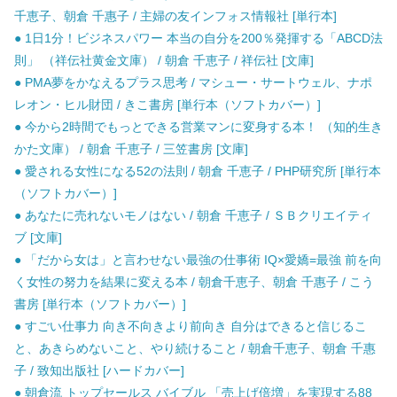
千恵子、朝倉 千惠子 / 主婦の友インフォス情報社 [単行本]
● 1日1分！ビジネスパワー 本当の自分を200％発揮する「ABCD法
則」 （祥伝社黄金文庫） / 朝倉 千恵子 / 祥伝社 [文庫]
● PMA夢をかなえるプラス思考 / マシュー・サートウェル、ナポ
レオン・ヒル財団 / きこ書房 [単行本（ソフトカバー）]
● 今から2時間でもっとできる営業マンに変身する本！ （知的生き
かた文庫） / 朝倉 千恵子 / 三笠書房 [文庫]
● 愛される女性になる52の法則 / 朝倉 千恵子 / PHP研究所 [単行本
（ソフトカバー）]
● あなたに売れないモノはない / 朝倉 千恵子 / ＳＢクリエイティ
ブ [文庫]
● 「だから女は」と言わせない最強の仕事術 IQ×愛嬌=最強 前を向
く女性の努力を結果に変える本 / 朝倉千恵子、朝倉 千惠子 / こう
書房 [単行本（ソフトカバー）]
● すごい仕事力 向き不向きより前向き 自分はできると信じるこ
と、あきらめないこと、やり続けること / 朝倉千恵子、朝倉 千惠
子 / 致知出版社 [ハードカバー]
● 朝倉流 トップセールス バイブル 「売上げ倍増」を実現する88