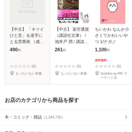
【中古】 「キツイ
【中古】 架空通貨
ちいかわ なんか小
ひと言」を逆手に
（講談社文庫） /
さくてかわいいや
とる営業術 （成美
池井戸 潤 / 講談社
つ 1/ナガノ
文庫） / 朝倉 千恵
[文庫]【メール便送
490
261
1,100
円
円
円
子 / 成美堂出版 [文
料無料】
庫]【メール便送料
送料無料
無料】
(0)
(0)
(0)
もったいない本舗
もったいない本舗
bookfan au PAY マ
ーケット店
お店のカテゴリから商品を探す
本・コミック・雑誌
（
1,264,730
）