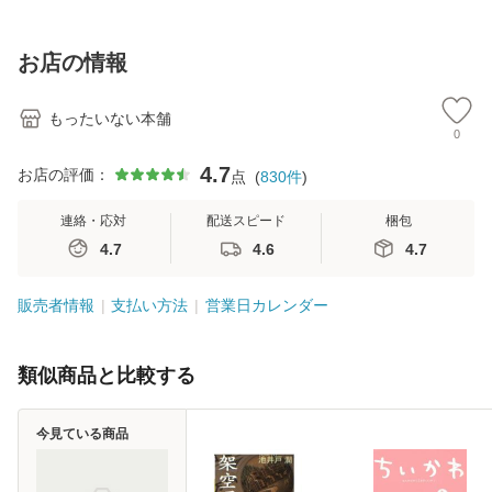
訂第3版 (看護学テ
料無料】
2) / 岡田尊司 / Ｓ
料
キストNiCE) / 手島
Ｂクリエイティブ
恵 藤本幸三 / 南江
[新書]【メール便送
お店の情報
堂 [単行
料無料】
もったいない本舗
0
4.7
お店の評価：
点
(
830
件
)
連絡・応対
配送スピード
梱包
4.7
4.6
4.7
販売者情報
支払い方法
営業日カレンダー
類似商品と比較する
今見ている商品