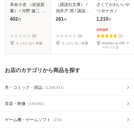
革命小史 （岩波新
（講談社文庫） /
さくてかわいいや
書） / 河野 健二 /
池井戸 潤 / 講談社
つ 6/ナガノ
岩波書店 [新書]
[文庫]【メール便送
402
261
1,210
円
円
円
【メール便送料無
料無料】
料】
送料無料
(0)
(0)
(2)
もったいない本舗
もったいない本舗
bookfan au PAY マ
ーケット店
お店のカテゴリから商品を探す
本・コミック・雑誌
（
1,248,413
）
音楽・映像
（
149,650
）
ゲーム機・ゲームソフト
（
278
）