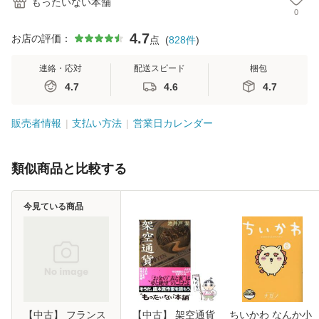
もったいない本舗
0
4.7
お店の評価：
点
(
828
件
)
連絡・応対
配送スピード
梱包
4.7
4.6
4.7
販売者情報
支払い方法
営業日カレンダー
類似商品と比較する
今見ている商品
【中古】 フランス
【中古】 架空通貨
ちいかわ なんか小