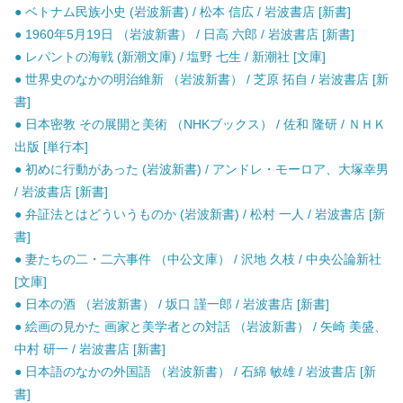
● ベトナム民族小史 (岩波新書) / 松本 信広 / 岩波書店 [新書]
● 1960年5月19日 （岩波新書） / 日高 六郎 / 岩波書店 [新書]
● レパントの海戦 (新潮文庫) / 塩野 七生 / 新潮社 [文庫]
● 世界史のなかの明治維新 （岩波新書） / 芝原 拓自 / 岩波書店 [新
書]
● 日本密教 その展開と美術 （NHKブックス） / 佐和 隆研 / ＮＨＫ
出版 [単行本]
● 初めに行動があった (岩波新書) / アンドレ・モーロア、大塚幸男
/ 岩波書店 [新書]
● 弁証法とはどういうものか (岩波新書) / 松村 一人 / 岩波書店 [新
書]
● 妻たちの二・二六事件 （中公文庫） / 沢地 久枝 / 中央公論新社
[文庫]
● 日本の酒 （岩波新書） / 坂口 謹一郎 / 岩波書店 [新書]
● 絵画の見かた 画家と美学者との対話 （岩波新書） / 矢崎 美盛、
中村 研一 / 岩波書店 [新書]
● 日本語のなかの外国語 （岩波新書） / 石綿 敏雄 / 岩波書店 [新
書]