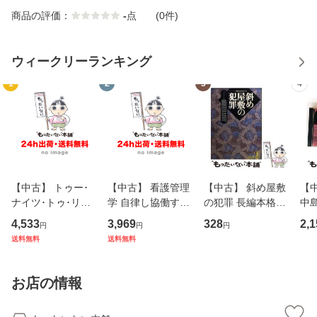
商品の評価：
-
点
(0件)
ウィークリーランキング
1
2
3
4
【中古】 トゥー･
【中古】 看護管理
【中古】 斜め屋敷
【中
ナイツ･トゥ･リメ
学 自律し協働する
の犯罪 長編本格推
中島み
ンバー / フェア・
専門職の看護マネ
理小説 (光文社文
【
4,533
3,969
328
2,1
円
円
円
ウォーニング / [C
ジメントスキル 改
庫) / 島田荘司 / 光
料
送料無料
送料無料
D]【メール便送料
訂第3版 (看護学テ
文社 [文庫]【メー
無料】
キストNiCE) / 手島
ル便送料無料】
恵 藤本幸三 / 南江
お店の情報
堂 [単行