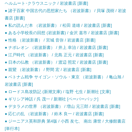
ヘルムート･クラウスニック / 岩波書店 [新書]
● 諸子百家 中国古代の思想家たち （岩波新書） / 貝塚 茂樹 / 岩波
書店 [新書]
● 私の読んだ本 （岩波新書） / 松田 道雄 / 岩波書店 [新書]
● ある小学校長の回想 (岩波新書) / 金沢 嘉市 / 岩波書店 [新書]
● 性格 （岩波新書） / 宮城 音弥 / 岩波書店 [新書]
● ナポレオン （岩波新書） / 井上 幸治 / 岩波書店 [新書]
● 江戸時代 （岩波新書） / 北島 正元 / 岩波書店 [新書]
● 日本の仏教 （岩波新書） / 渡辺 照宏 / 岩波書店 [新書]
● 親鸞 （岩波新書） / 野間 宏 / 岩波書店 [新書]
● ベトナム戦争 サイゴン・ソウル・東京 （岩波新書） / 亀山旭 /
岩波書店 [新書]
● ロードス島攻防記 (新潮文庫) / 塩野 七生 / 新潮社 [文庫]
● ギリシア神話 / 呉 茂一 / 新潮社 [ペーパーバック]
● デタラメの世界 （岩波新書） / 増山 元三郎 / 岩波書店 [新書]
● 応仁の乱 （岩波新書） / 鈴木 良一 / 岩波書店 [新書]
● ジーニアス英和辞典 第4版 / 小西 友七、 南出 康世 / 大修館書店
[単行本]