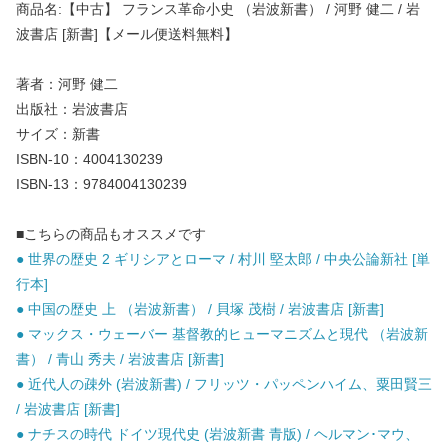
商品名:【中古】 フランス革命小史 （岩波新書） / 河野 健二 / 岩
波書店 [新書]【メール便送料無料】
著者：河野 健二
出版社：岩波書店
サイズ：新書
ISBN-10：4004130239
ISBN-13：9784004130239
■こちらの商品もオススメです
● 世界の歴史 2 ギリシアとローマ / 村川 堅太郎 / 中央公論新社 [単
行本]
● 中国の歴史 上 （岩波新書） / 貝塚 茂樹 / 岩波書店 [新書]
● マックス・ウェーバー 基督教的ヒューマニズムと現代 （岩波新
書） / 青山 秀夫 / 岩波書店 [新書]
● 近代人の疎外 (岩波新書) / フリッツ・パッペンハイム、粟田賢三
/ 岩波書店 [新書]
● ナチスの時代 ドイツ現代史 (岩波新書 青版) / ヘルマン･マウ、