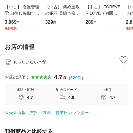
【中古】 看護管理
【中古】 斜め屋敷
【中古】 FOREVE
【
学 自律し協働する
の犯罪 長編本格推
R LOVE（初回生
せば
専門職の看護マネ
理小説 (光文社文
産限定盤） / 清水
VD
3,969
329
289
2,8
円
円
円
ジメントスキル 改
庫) / 島田荘司 / 光
翔太×加藤ミリヤ /
タ
送料無料
送料
訂第3版 (看護学テ
文社 [文庫]【メー
[CD]【メール便送
ター
キストNiCE) / 手島
ル便送料無料】
料無料】
VD
恵 藤本幸三 / 南江
料
お店の情報
堂 [単行
もったいない本舗
0
4.7
お店の評価：
点
(
829
件
)
連絡・応対
配送スピード
梱包
4.7
4.6
4.7
販売者情報
支払い方法
営業日カレンダー
類似商品と比較する