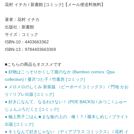
花村 イチカ / 新書館 [コミック]【メール便送料無料】
著者：花村 イチカ
出版社：新書館
サイズ：コミック
ISBN-10：4403663362
ISBN-13：9784403663369
■こちらの商品もオススメです
● 好物はこっそりかくして腹のなか (Bamboo comics. Qpa
collection) / 蔓沢つた子 / 竹書房 [コミック]
● メロメロのしくみ 新装版 （ビーボーイコミックス） / 門地 かお
り / リブレ出版 [コミック]
● 好きになんて、なるわけない！ (POE BACKS) / みつこ / ふゅー
じょんぷろだくと [コミック]
● 極上男子ごはん★まな板の上の…俺！？ / 榎木しめじ / ブライト
出版 [コミック]
● キミなんて好きじゃない （ディアプラス コミックス） / 花村 イ