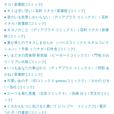
チカ / 新書館 [コミック]
● キミは甘い甘い / 花村 イチカ / 新書館 [コミック]
● 君のいる世界しかいらない （ディアプラス コミックス） / 花村
イチカ / 新書館 [コミック]
● キヨノのこと （ディアプラス コミックス） / 花村 イチカ / 新書
館 [コミック]
● 夏が来たのでキスしませんか （バーズコミックス ルチルコレク
ション） / 平眞 ミツナガ / 幻冬舎 [コミック]
● いまどきの思春期 新装版 （ビーボーイコミックス） / 門地 かお
り / リブレ出版 [コミック]
● いつもあなたの事ばかり （ディアプラス コミックス） / 阿部 あ
かね / 新書館 [コミック]
● 可愛いあの子 （IDコミックス gateauコミックス） / さがの ひを
/ 一迅社 [コミック]
● スーツを着た悪魔 （花音コミックス） / 高橋 ゆう / 芳文社 [コミ
ック]
● くさかんむりに化けると書いて (バンブー・コミックス) / 蔓沢
つた子 / 竹書房 [コミック]