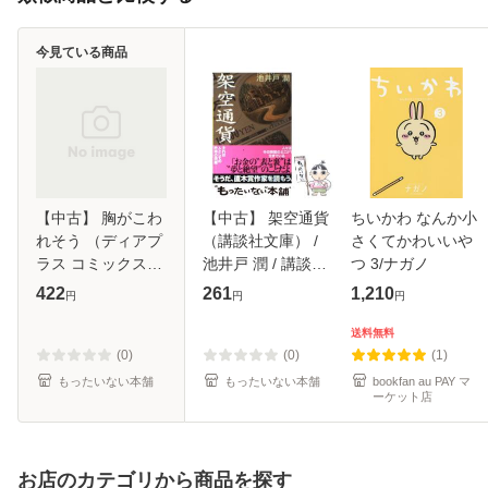
今見ている商品
【中古】 胸がこわ
【中古】 架空通貨
ちいかわ なんか小
れそう （ディアプ
（講談社文庫） /
さくてかわいいや
ラス コミックス）
池井戸 潤 / 講談社
つ 3/ナガノ
/ 花村 イチカ / 新
[文庫]【メール便送
422
261
1,210
円
円
円
書館 [コミック]
料無料】
【メール便送料無
送料無料
料】
(0)
(0)
(1)
もったいない本舗
もったいない本舗
bookfan au PAY マ
ーケット店
お店のカテゴリから商品を探す