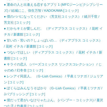
● 運命の人と出逢える恋するアプリ 1 (MFCジーンピクシブシリー
ズ) / 結城にこ、弥生万智 / KADOKAWA [コミック]
● 僕のパパになってください （芳文社コミックス） / 緒川千世 /
芳文社 [コミック]
● だからキミが愛しんだ。 （ディアプラス コミックス） / 花村 イ
チカ / 新書館 [コミック]
● 甘いの・苦いの？しょっぱいの… （ディアプラス コミックス）
/ 花村 イチカ / 新書館 [コミック]
● つないでほしい （ディアプラス コミックス） / 花村 イチカ / 新
書館 [コミック]
● キライの恋人 （バーズコミックス リンクスコレクション） / じ
ゃのめ / 幻冬舎 [コミック]
● レンアイ同居人。 （G−Lish Comics） / 平眞ミツナガ / ジュリア
ン [コミック]
● ぼくらはみんなうそばかり （G−Lish Comics） / 平眞ミツナガ /
Jパブリッシング [コミック]
● 僕だって君がいなけりゃたぶん。 (バンブー・コミックス) / 蔓沢
つた子 / 竹書房 [コミック]