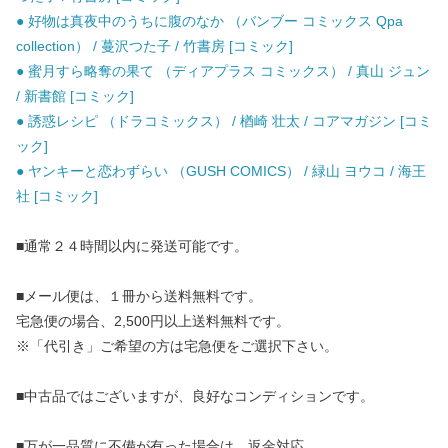
● 好物は真夜中のうちに腹のなか （バンブー コミックス Qpa
collection） / 蔓沢つた子 / 竹書房 [コミック]
● 蜜月すら略奪の果て （ディアプラス コミックス） / 真山 ジュン
/ 新書館 [コミック]
● 誘惑レシピ （ドラコミックス） / 楢崎 壮太 / コアマガジン [コミ
ック]
● ヤンキーと恋わずらい （GUSH COMICS） / 緑山 ヨウコ / 海王
社 [コミック]
■通常２４時間以内に発送可能です。
■メール便は、１冊から送料無料です。
宅急便の場合、2,500円以上送料無料です。
※「代引き」ご希望の方は宅急便をご選択下さい。
■中古品ではございますが、良好なコンディションです。
■万が一品質に不備が有った場合は、返金対応。