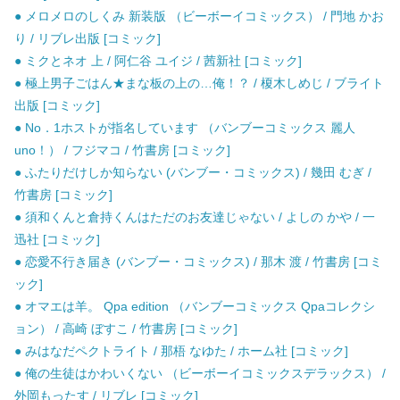
● メロメロのしくみ 新装版 （ビーボーイコミックス） / 門地 かお
り / リブレ出版 [コミック]
● ミクとネオ 上 / 阿仁谷 ユイジ / 茜新社 [コミック]
● 極上男子ごはん★まな板の上の…俺！？ / 榎木しめじ / ブライト
出版 [コミック]
● No．1ホストが指名しています （バンブーコミックス 麗人
uno！） / フジマコ / 竹書房 [コミック]
● ふたりだけしか知らない (バンブー・コミックス) / 幾田 むぎ /
竹書房 [コミック]
● 須和くんと倉持くんはただのお友達じゃない / よしの かや / 一
迅社 [コミック]
● 恋愛不行き届き (バンブー・コミックス) / 那木 渡 / 竹書房 [コミ
ック]
● オマエは羊。 Qpa edition （バンブーコミックス Qpaコレクシ
ョン） / 高崎 ぼすこ / 竹書房 [コミック]
● みはなだペクトライト / 那梧 なゆた / ホーム社 [コミック]
● 俺の生徒はかわいくない （ビーボーイコミックスデラックス） /
外岡もったす / リブレ [コミック]