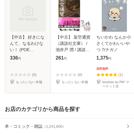
【中古】 好きにな
【中古】 架空通貨
ちいかわ なんか小
んて、なるわけな
（講談社文庫） /
さくてかわいいや
い！ (POE
池井戸 潤 / 講談社
つ 7/ナガノ
BACKS) / みつこ /
[文庫]【メール便送
336
261
1,375
円
円
円
ふゅーじょんぷろ
料無料】
だくと [コミック]
送料無料
【メール便送料無
(0)
(0)
(1)
料】
もったいない本舗
もったいない本舗
bookfan au PAY マ
ーケット店
お店のカテゴリから商品を探す
本・コミック・雑誌
（
1,241,600
）