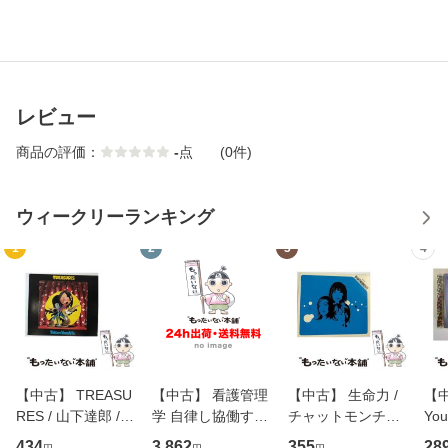
レビュー
商品の評価：
-
点
(0件)
ウィークリーランキング
1
2
3
4
【中古】 TREASU
【中古】 看護管理
【中古】 生命力 /
【中
RES / 山下達郎 /
学 自律し協働する
チャットモンチー /
You
イーストウエス
専門職の看護マネ
キューンレコード
のがか
434
3,862
355
28