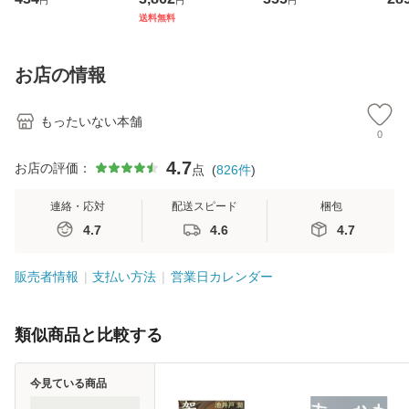
円
円
円
ト・ジャパン [CD]
ジメントスキル 改
[CD]【メール便送
【
送料無料
【メール便送料無
訂第3版 (看護学テ
料無料】
料
料】
キストNiCE) / 手島
恵 藤本幸三 / 南江
お店の情報
堂 [単行
もったいない本舗
0
4.7
お店の評価：
点
(
826
件
)
連絡・応対
配送スピード
梱包
4.7
4.6
4.7
販売者情報
支払い方法
営業日カレンダー
類似商品と比較する
今見ている商品