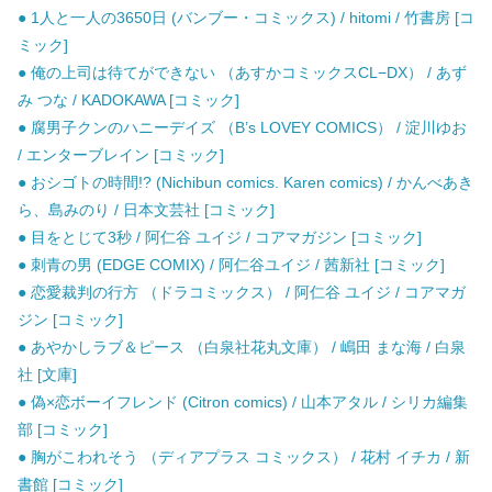
● 1人と一人の3650日 (バンブー・コミックス) / hitomi / 竹書房 [コ
ミック]
● 俺の上司は待てができない （あすかコミックスCL−DX） / あず
み つな / KADOKAWA [コミック]
● 腐男子クンのハニーデイズ （B’s LOVEY COMICS） / 淀川ゆお
/ エンターブレイン [コミック]
● おシゴトの時間!? (Nichibun comics. Karen comics) / かんべあき
ら、島みのり / 日本文芸社 [コミック]
● 目をとじて3秒 / 阿仁谷 ユイジ / コアマガジン [コミック]
● 刺青の男 (EDGE COMIX) / 阿仁谷ユイジ / 茜新社 [コミック]
● 恋愛裁判の行方 （ドラコミックス） / 阿仁谷 ユイジ / コアマガ
ジン [コミック]
● あやかしラブ＆ピース （白泉社花丸文庫） / 嶋田 まな海 / 白泉
社 [文庫]
● 偽×恋ボーイフレンド (Citron comics) / 山本アタル / シリカ編集
部 [コミック]
● 胸がこわれそう （ディアプラス コミックス） / 花村 イチカ / 新
書館 [コミック]