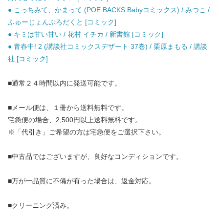
● こっちみて、かまって (POE BACKS Babyコミックス) / みつこ /
ふゅーじょんぷろだくと [コミック]
● キミは甘い甘い / 花村 イチカ / 新書館 [コミック]
● 青春中! 2 (講談社コミックスデザート 37巻) / 栗原まもる / 講談
社 [コミック]
■通常２４時間以内に発送可能です。
■メール便は、１冊から送料無料です。
宅急便の場合、2,500円以上送料無料です。
※「代引き」ご希望の方は宅急便をご選択下さい。
■中古品ではございますが、良好なコンディションです。
■万が一品質に不備が有った場合は、返金対応。
■クリーニング済み。