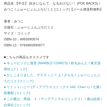
商品名:【中古】 好きになんて、なるわけない！ (POE BACKS) /
みつこ / ふゅーじょんぷろだくと [コミック]【メール便送料無料】
著者：みつこ
出版社：ふゅーじょんぷろだくと
サイズ：コミック
ISBN-10：4865890874
ISBN-13：9784865890877
■こちらの商品もオススメです
● キューピッドに落雷 (MARBLE COMICS) / 鈴丸みんた / 東京漫
画社 [コミック]
● かしこまりました、デスティニー 上 / さちも / ふゅーじょんぷ
ろだくと [コミック]
● リミットハニー (ディアプラスコミックス 545. Cheri +) / 七瀬 /
新書館 [コミック]
● この愛は、異端。 3 （ヤングアニマルコミックス） / 森山絵凪 /
白泉社 [コミック]