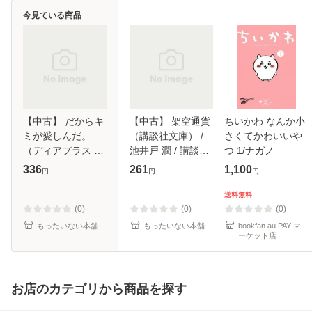
今見ている商品
【中古】 だからキ
【中古】 架空通貨
ちいかわ なんか小
ミが愛しんだ。
（講談社文庫） /
さくてかわいいや
（ディアプラス コ
池井戸 潤 / 講談社
つ 1/ナガノ
ミックス） / 花村
[文庫]【メール便送
336
261
1,100
円
円
円
イチカ / 新書館 [コ
料無料】
ミック]【メール便
送料無料
送料無料】
(0)
(0)
(0)
もったいない本舗
もったいない本舗
bookfan au PAY マ
ーケット店
お店のカテゴリから商品を探す