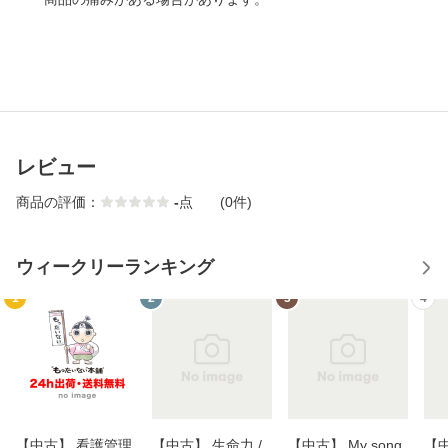
レビュー
商品の評価：
-
点
(0件)
ウィークリーランキング
1
2
3
4
【中古】 看護管理
【中古】 生命力 /
【中古】 My song
【中