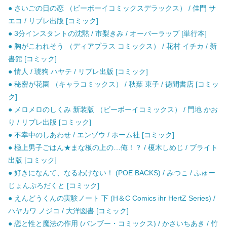
● さいごの日の恋 （ビーボーイコミックスデラックス） / 佳門 サ
エコ / リブレ出版 [コミック]
● 3分インスタントの沈黙 / 市梨きみ / オーバーラップ [単行本]
● 胸がこわれそう （ディアプラス コミックス） / 花村 イチカ / 新
書館 [コミック]
● 情人 / 琥狗 ハヤテ / リブレ出版 [コミック]
● 秘密が花園 （キャラコミックス） / 秋葉 東子 / 徳間書店 [コミッ
ク]
● メロメロのしくみ 新装版 （ビーボーイコミックス） / 門地 かお
り / リブレ出版 [コミック]
● 不幸中のしあわせ / エンゾウ / ホーム社 [コミック]
● 極上男子ごはん★まな板の上の…俺！？ / 榎木しめじ / ブライト
出版 [コミック]
● 好きになんて、なるわけない！ (POE BACKS) / みつこ / ふゅー
じょんぷろだくと [コミック]
● えんどうくんの実験ノート 下 (H＆C Comics ihr HertZ Series) /
ハヤカワ ノジコ / 大洋図書 [コミック]
● 恋と性と魔法の作用 (バンブー・コミックス) / かさいちあき / 竹