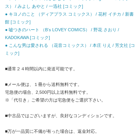
ス） / みよし あやと / 一迅社 [コミック]
● キヨノのこと （ディアプラス コミックス） / 花村 イチカ / 新書
館 [コミック]
● 嘘つきのハート （B’s LOVEY COMICS） / 野花 さおり /
KADOKAWA [コミック]
● こんな男は愛される （花音コミックス） / 本庄 りえ / 芳文社 [コ
ミック]
■通常２４時間以内に発送可能です。
■メール便は、１冊から送料無料です。
宅急便の場合、2,500円以上送料無料です。
※「代引き」ご希望の方は宅急便をご選択下さい。
■中古品ではございますが、良好なコンディションです。
■万が一品質に不備が有った場合は、返金対応。