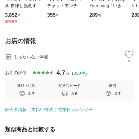
学 自律し協働する
チャットモンチー /
Your song / いきも
R 
専門職の看護マネ
キューンレコード
のがかり / [CD]
産限
3,852
355
289
28
円
円
円
ジメントスキル 改
[CD]【メール便送
【メール便送料無
翔太
送料無料
訂第3版 (看護学テ
料無料】
料】
[C
キストNiCE) / 手島
料
恵 藤本幸三 / 南江
お店の情報
堂 [単行
もったいない本舗
0
4.7
お店の評価：
点
(
830
件
)
連絡・応対
配送スピード
梱包
4.7
4.6
4.7
販売者情報
支払い方法
営業日カレンダー
類似商品と比較する