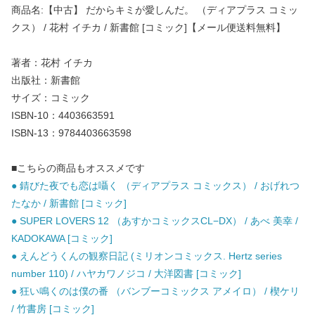
商品名:【中古】 だからキミが愛しんだ。 （ディアプラス コミッ
クス） / 花村 イチカ / 新書館 [コミック]【メール便送料無料】
著者：花村 イチカ
出版社：新書館
サイズ：コミック
ISBN-10：4403663591
ISBN-13：9784403663598
■こちらの商品もオススメです
● 錆びた夜でも恋は囁く （ディアプラス コミックス） / おげれつ
たなか / 新書館 [コミック]
● SUPER LOVERS 12 （あすかコミックスCL−DX） / あべ 美幸 /
KADOKAWA [コミック]
● えんどうくんの観察日記 (ミリオンコミックス. Hertz series
number 110) / ハヤカワノジコ / 大洋図書 [コミック]
● 狂い鳴くのは僕の番 （バンブーコミックス アメイロ） / 楔ケリ
/ 竹書房 [コミック]