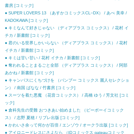
書房 [コミック]
● SUPER LOVERS 13 （あすかコミックスCL−DX） / あべ 美幸 /
KADOKAWA [コミック]
● キミなんて好きじゃない （ディアプラス コミックス） / 花村 イ
チカ / 新書館 [コミック]
● 君のいる世界しかいらない （ディアプラス コミックス） / 花村
イチカ / 新書館 [コミック]
● キミは甘い甘い / 花村 イチカ / 新書館 [コミック]
● 奪われることまるごと全部 （ディアプラス コミックス） / 阿部
あかね / 新書館 [コミック]
● キャンバスにくちづけを （バンブー コミックス 麗人セレクショ
ン） / 南国 ばなな / 竹書房 [コミック]
● スーツを着た悪魔 （花音コミックス） / 高橋 ゆう / 芳文社 [コミ
ック]
● 倉科先生の受難 おつきあい始めました （ビーボーイコミック
ス） / 志野 夏穂 / リブレ出版 [コミック]
● かわいさ余って何かが百倍 / エンゾウ / オークラ出版 [コミック]
● アイロニードレスにさよなら （IDコミックス gateauコミック