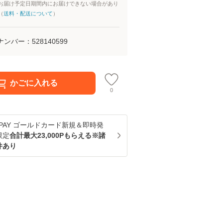
お届け予定日期間内にお届けできない場合があり
（
送料・配送について
）
ナンバー：
528140599
かごに入れる
0
u PAY ゴールドカード新規＆即時発
限定
合計最大23,000Pもらえる※諸
件あり