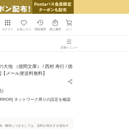
カテゴリ
お気に入り
閲覧履歴
購入履歴
かご
店舗メニュー
大地 （徳間文庫） / 西村 寿行 / 徳
庫]【メール便送料無料】
込
)
K ERROR] ネットワーク周りの設定を確認
域・離島につきましては、送料が発生する場合や