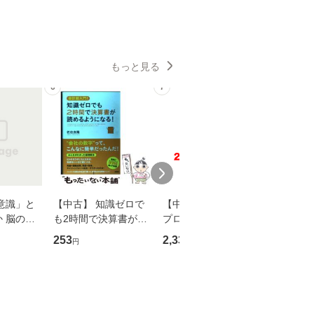
もっと見る
6
7
8
意識」と
【中古】 知識ゼロで
【中古】 野ブタ。を
【中古】 
 脳の来
も2時間で決算書が読
プロデュース [DVD-B
島みゆき / [CD]【
誤 （講
めるようになる！ 会
OX] / バップ [DVD]
ル便送料
253
2,335
2,150
円
円
円
） / 下条
計超入門！ / 佐伯 良
【メール便送料無料】
 [新書]
隆 / 高橋書店 [単行本
送料無料】
（ソフトカバー）]
【メール便送