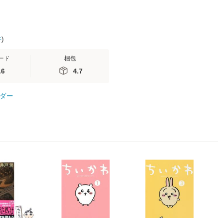
件
)
ード
梱包
.6
4.7
ダー