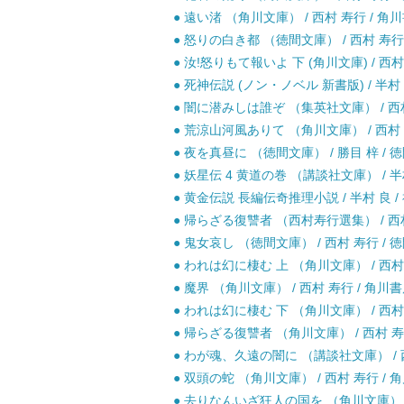
● 遠い渚 （角川文庫） / 西村 寿行 / 角川
● 怒りの白き都 （徳間文庫） / 西村 寿行 
● 汝!怒りもて報いよ 下 (角川文庫) / 西村寿
● 死神伝説 (ノン・ノベル 新書版) / 半村 
● 闇に潜みしは誰ぞ （集英社文庫） / 西村 
● 荒涼山河風ありて （角川文庫） / 西村 寿
● 夜を真昼に （徳間文庫） / 勝目 梓 / 徳
● 妖星伝 4 黄道の巻 （講談社文庫） / 半村
● 黄金伝説 長編伝奇推理小説 / 半村 良 / 
● 帰らざる復讐者 （西村寿行選集） / 西村
● 鬼女哀し （徳間文庫） / 西村 寿行 / 徳
● われは幻に棲む 上 （角川文庫） / 西村 
● 魔界 （角川文庫） / 西村 寿行 / 角川書
● われは幻に棲む 下 （角川文庫） / 西村 
● 帰らざる復讐者 （角川文庫） / 西村 寿行
● わが魂、久遠の闇に （講談社文庫） / 西
● 双頭の蛇 （角川文庫） / 西村 寿行 / 角
● 去りなんいざ狂人の国を （角川文庫） / 