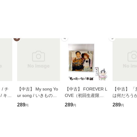
3
4
5
/ チ
【中古】 My song Yo
【中古】 FOREVER L
【中古】 「
/ キュ
ur song / いきものが
OVE（初回生産限定
は何だろうか
D]
かり / [CD]【メール便
盤） / 清水翔太×加藤
歴、知覚の錯
289
289
289
円
円
円
無料】
送料無料】
ミリヤ / [CD]【メール
談社現代新書
便送料無料】
信輔 / 講談社
【メール便