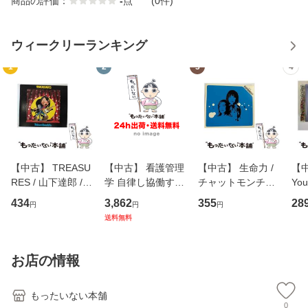
商品の評価：
-
点
(0件)
ウィークリーランキング
1
2
3
4
【中古】 TREASU
【中古】 看護管理
【中古】 生命力 /
【中
RES / 山下達郎 /
学 自律し協働する
チャットモンチー /
You
イーストウエス
専門職の看護マネ
キューンレコード
のがか
434
3,862
355
28
円
円
円
ト・ジャパン [CD]
ジメントスキル 改
[CD]【メール便送
【
送料無料
【メール便送料無
訂第3版 (看護学テ
料無料】
料
料】
キストNiCE) / 手島
恵 藤本幸三 / 南江
お店の情報
堂 [単行
もったいない本舗
0