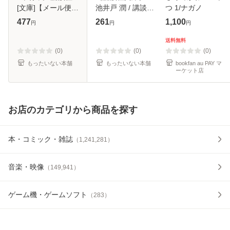
[文庫]【メール便送
池井戸 潤 / 講談社
つ 1/ナガノ
料無料】
[文庫]【メール便送
477
261
1,100
円
円
円
料無料】
送料無料
(0)
(0)
(0)
もったいない本舗
もったいない本舗
bookfan au PAY マ
ーケット店
お店のカテゴリから商品を探す
本・コミック・雑誌
（
1,241,281
）
音楽・映像
（
149,941
）
ゲーム機・ゲームソフト
（
283
）