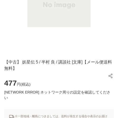
【中古】 妖星伝 5 / 半村 良 / 講談社 [文庫]【メール便送料
無料】
477
円(
税込
)
[NETWORK ERROR] ネットワーク周りの設定を確認してくださ
い
※一部地域・離島につきましては、送料が発生する場合や表示のお届け