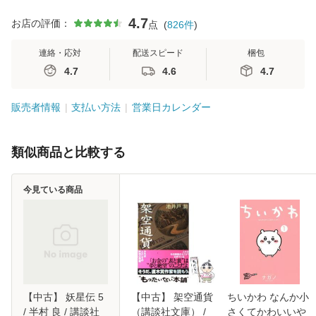
4.7
お店の評価：
点
(
826
件
)
連絡・応対
配送スピード
梱包
4.7
4.6
4.7
販売者情報
支払い方法
営業日カレンダー
類似商品と比較する
今見ている商品
【中古】 妖星伝 5
【中古】 架空通貨
ちいかわ なんか小
/ 半村 良 / 講談社
（講談社文庫） /
さくてかわいいや