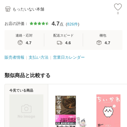
もったいない本舗
0
4.7
お店の評価：
点
(
826
件
)
連絡・応対
配送スピード
梱包
4.7
4.6
4.7
販売者情報
支払い方法
営業日カレンダー
類似商品と比較する
今見ている商品