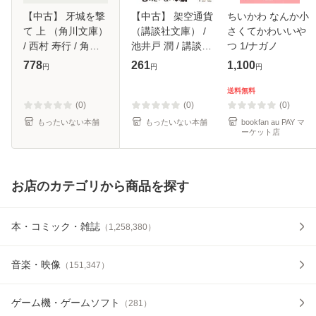
【中古】 牙城を撃
【中古】 架空通貨
ちいかわ なんか小
て 上 （角川文庫）
（講談社文庫） /
さくてかわいいや
/ 西村 寿行 / 角川
池井戸 潤 / 講談社
つ 1/ナガノ
書店 [文庫]【メー
[文庫]【メール便送
778
261
1,100
円
円
円
ル便送料無料】
料無料】
送料無料
(0)
(0)
(0)
もったいない本舗
もったいない本舗
bookfan au PAY マ
ーケット店
お店のカテゴリから商品を探す
本・コミック・雑誌
（
1,258,380
）
音楽・映像
（
151,347
）
ゲーム機・ゲームソフト
（
281
）