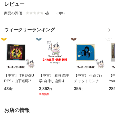
レビュー
商品の評価：
-
点
(0件)
ウィークリーランキング
1
2
3
4
【中古】 TREASU
【中古】 看護管理
【中古】 生命力 /
【中
RES / 山下達郎 /
学 自律し協働する
チャットモンチー /
You
イーストウエス
専門職の看護マネ
キューンレコード
のがか
434
3,862
355
28
円
円
円
ト・ジャパン [CD]
ジメントスキル 改
[CD]【メール便送
【
送料無料
【メール便送料無
訂第3版 (看護学テ
料無料】
料
料】
キストNiCE) / 手島
恵 藤本幸三 / 南江
お店の情報
堂 [単行