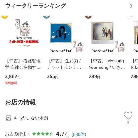
ウィークリーランキング
1
2
3
4
【中古】 看護管理
【中古】 生命力 /
【中古】 My song
【中
学 自律し協働する
チャットモンチー /
Your song / いきも
R 
専門職の看護マネ
キューンレコード
のがかり / [CD]
産限
3,862
355
289
28
円
円
円
ジメントスキル 改
[CD]【メール便送
【メール便送料無
翔太
送料無料
訂第3版 (看護学テ
料無料】
料】
[C
キストNiCE) / 手島
料
恵 藤本幸三 / 南江
お店の情報
堂 [単行
もったいない本舗
0
4.7
お店の評価：
点
(
830
件
)