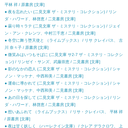
平林 祥 / 原書房 [文庫]
● 夜を忘れたい (二見文庫 ザ・ミステリ・コレクション) / リン
ダ・ハワード、林啓恵 / 二見書房 [文庫]
● 曇り時々ラテ (二見文庫 ザ・ミステリ・コレクション) / ジェイ
ン・アン・クレンツ、中村三千恵 / 二見書房 [文庫]
● 冬空に舞う堕天使と （ライムブックス） / リサ クレイパス、 古
川 奈々子 / 原書房 [文庫]
● 微笑みはいつもそばに (二見文庫 サ2-7 ザ・ミステリ・コレクシ
ョン) / リンゼイ・サンズ、武藤崇恵 / 二見書房 [文庫]
● 影のなかの恋人 (二見文庫 ザ・ミステリ・コレクション) / シャ
ノン・マッケナ、中西和美 / 二見書房 [文庫]
● 運命に導かれて (二見文庫 ザ・ミステリ・コレクション) / シャ
ノン・マッケナ、中西和美 / 二見書房 [文庫]
● あの日を探して (二見文庫 ザ・ミステリ・コレクション) / リン
ダ・ハワード、林啓恵 / 二見書房 [文庫]
● 想いあふれて （ライムブックス） / リサ・クレイパス、 平林 祥
/ 原書房 [文庫]
● 夜は甘く妖しく （ハーレクイン文庫） / クレア デラクロワ、 上