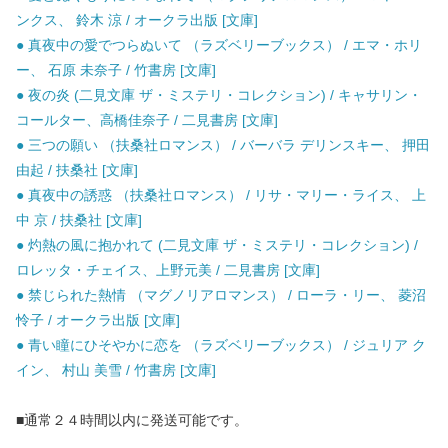
ンクス、 鈴木 涼 / オークラ出版 [文庫]
● 真夜中の愛でつらぬいて （ラズベリーブックス） / エマ・ホリ
ー、 石原 未奈子 / 竹書房 [文庫]
● 夜の炎 (二見文庫 ザ・ミステリ・コレクション) / キャサリン・
コールター、高橋佳奈子 / 二見書房 [文庫]
● 三つの願い （扶桑社ロマンス） / バーバラ デリンスキー、 押田
由起 / 扶桑社 [文庫]
● 真夜中の誘惑 （扶桑社ロマンス） / リサ・マリー・ライス、 上
中 京 / 扶桑社 [文庫]
● 灼熱の風に抱かれて (二見文庫 ザ・ミステリ・コレクション) /
ロレッタ・チェイス、上野元美 / 二見書房 [文庫]
● 禁じられた熱情 （マグノリアロマンス） / ローラ・リー、 菱沼
怜子 / オークラ出版 [文庫]
● 青い瞳にひそやかに恋を （ラズベリーブックス） / ジュリア ク
イン、 村山 美雪 / 竹書房 [文庫]
■通常２４時間以内に発送可能です。