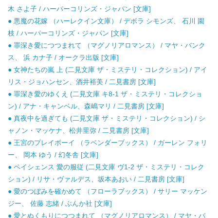
木 さよ子 / ハーパーコリンズ・ジャパン [文庫]
● 悪魔の花嫁 （ハーレクイン文庫） / デボラ シモンズ、 石川 園
枝 / ハーパーコリンズ・ジャパン [文庫]
● 罪深き愛につつまれて （マグノリアロマンス） / マヤ・バンク
ス、 浜 カナ子 / オークラ出版 [文庫]
● 女神たちの嵐 上 (二見文庫 ザ・ミステリ・コレクション) / アイ
リス・ジョハンセン、酒井裕美 / 二見書房 [文庫]
● 罪深き愛のゆくえ (二見文庫 キ8-1 ザ・ミステリ・コレクショ
ン) / アナ・キャンベル、森嶋マリ / 二見書房 [文庫]
● 真夜中を過ぎても (二見文庫 ザ・ミステリ・コレクション) / シ
ャノン・マッケナ、松井里弥 / 二見書房 [文庫]
● 王宮のプレイボーイ （ラベンダーブックス） / ガーレン フォリ
ー、 岡本 ゆう / 幻冬舎 [文庫]
● ペイシェンス 愛の服従 (二見文庫 ヴ1-2 ザ・ミステリ・コレク
ション) / リサ・ヴァルデス、坂本あおい / 二見書房 [文庫]
● 愛のつぼみを確かめて （フローラブックス） / サリー マッケン
ジー、 佐藤 志緒 / ぶんか社 [文庫]
● 愛とぬくもりにつつまれて （マグノリアロマンス） / マヤ・バ