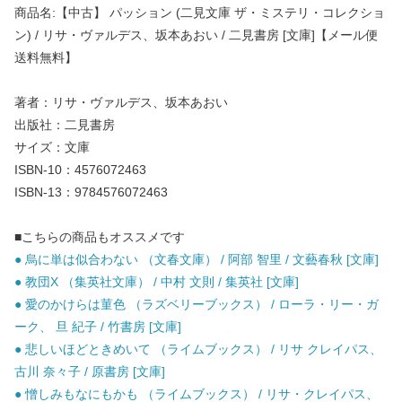
商品名:【中古】 パッション (二見文庫 ザ・ミステリ・コレクショ
ン) / リサ・ヴァルデス、坂本あおい / 二見書房 [文庫]【メール便
送料無料】
著者：リサ・ヴァルデス、坂本あおい
出版社：二見書房
サイズ：文庫
ISBN-10：4576072463
ISBN-13：9784576072463
■こちらの商品もオススメです
● 烏に単は似合わない （文春文庫） / 阿部 智里 / 文藝春秋 [文庫]
● 教団X （集英社文庫） / 中村 文則 / 集英社 [文庫]
● 愛のかけらは菫色 （ラズベリーブックス） / ローラ・リー・ガ
ーク、 旦 紀子 / 竹書房 [文庫]
● 悲しいほどときめいて （ライムブックス） / リサ クレイパス、
古川 奈々子 / 原書房 [文庫]
● 憎しみもなにもかも （ライムブックス） / リサ・クレイパス、