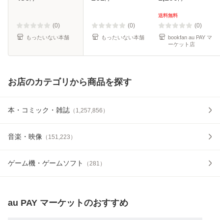
ァルデス、坂本あ
料無料】
おい / 二見書房 [文
送料無料
庫]【メール便送料
(0)
(0)
(0)
無料】
もったいない本舗
もったいない本舗
bookfan au PAY マ
ーケット店
お店のカテゴリから商品を探す
本・コミック・雑誌
（
1,257,856
）
音楽・映像
（
151,223
）
ゲーム機・ゲームソフト
（
281
）
au PAY マーケット
のおすすめ