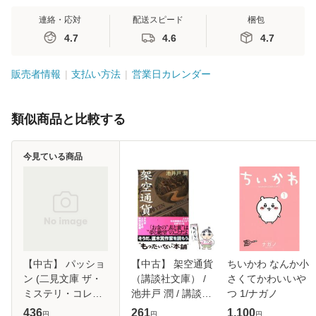
連絡・応対
配送スピード
梱包
4.7
4.6
4.7
販売者情報
支払い方法
営業日カレンダー
類似商品と比較する
今見ている商品
【中古】 パッショ
【中古】 架空通貨
ちいかわ なんか小
ン (二見文庫 ザ・
（講談社文庫） /
さくてかわいいや
ミステリ・コレク
池井戸 潤 / 講談社
つ 1/ナガノ
ション) / リサ・ヴ
[文庫]【メール便送
436
261
1,100
円
円
円