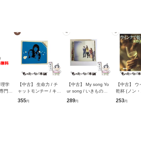
3
4
5
管理学
【中古】 生命力 / チ
【中古】 My song Yo
【中古】 ウ
専門職
ャットモンチー / キュ
ur song / いきものが
乾杯 (ノン
ントス
ーンレコード [CD]
かり / [CD]【メール便
ト) / 東野圭
355
289
253
円
円
円
(看護
【メール便送料無料】
送料無料】
社 [文庫]
 / 手
料無料】
 南江