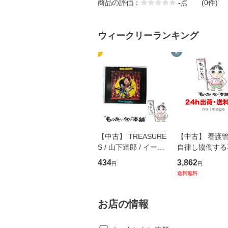
商品の評価：
-
点
(0件)
ウィークリーランキング
1
2
【中古】 TREASURE
【中古】 看護
S / 山下達郎 / イース
自律し協働する
トウエスト・ジャパン
の看護マネジメ
434
3,862
円
円
[CD]【メール便送料無
キル 改訂第3版 
送料無料
料】
学テキストNiCE)
島恵 藤本幸三 /
堂 [単行
お店の情報