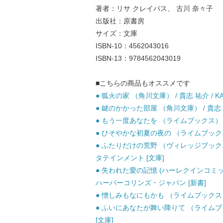
著者：リサ クレイパス、 古川 奈々子
出版社：原書房
サイズ：文庫
ISBN-10：4562043016
ISBN-13：9784562043019
■こちらの商品もオススメです
● 狐火の家 （角川文庫） / 貴志 祐介 / KA
● 鍵のかかった部屋 （角川文庫） / 貴志 祐介
● もう一度あなたを （ライムブックス） / 
● ひそやかな初夏の夜の （ライムブックス） 
● ふたりだけの荒野 （ヴィレッジブックス）
タテインメント [文庫]
● 失われた愛の記憶 (ハーレクインコミック
ハーパーコリンズ・ジャパン [新書]
● 憎しみもなにもかも （ライムブックス） 
● ふいにあなたが舞い降りて （ライムブック
[文庫]