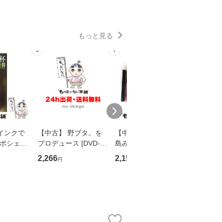
もっと見る
6
7
8
インクで
【中古】 野ブタ。を
【中古】 寒水魚 / 中
【中古】
・ポシェッ
プロデュース [DVD-B
島みゆき / [CD]【メー
カメムシ
吾 / 祥伝
OX] / バップ [DVD]
ル便送料無料】
語る / 
2,266
2,150
2,266
円
円
円
【メール便送
【メール便送料無料】
ワークい
会、吉田元重
夫 / 新評
【メール