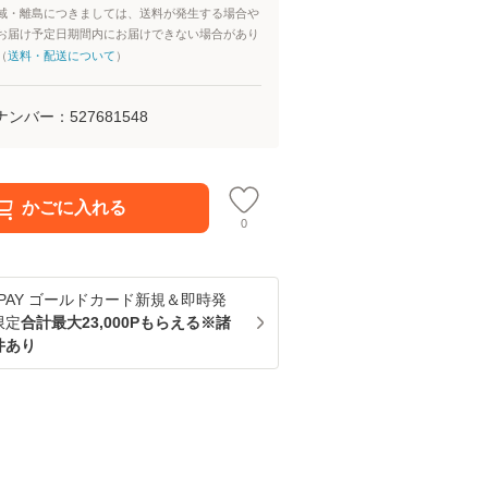
域・離島につきましては、送料が発生する場合や
お届け予定日期間内にお届けできない場合があり
（
送料・配送について
）
ナンバー：
527681548
かごに入れる
0
u PAY ゴールドカード新規＆即時発
限定
合計最大23,000Pもらえる※諸
件あり