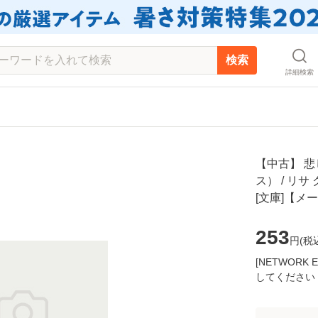
検索
詳細検索
【中古】 
ス） / リサ
[文庫]【メ
253
円(
税
[NETWOR
してください