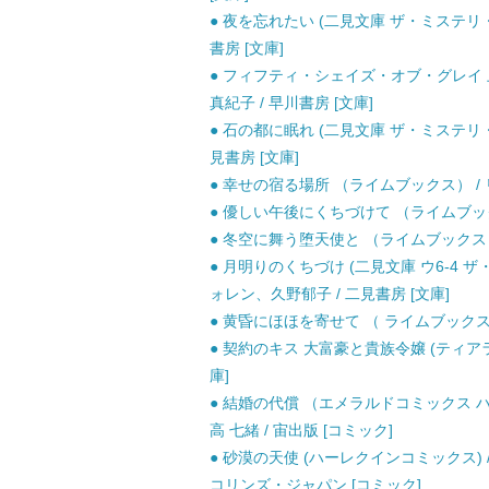
● 夜を忘れたい (二見文庫 ザ・ミステリ
書房 [文庫]
● フィフティ・シェイズ・オブ・グレイ 上 (
真紀子 / 早川書房 [文庫]
● 石の都に眠れ (二見文庫 ザ・ミステリ
見書房 [文庫]
● 幸せの宿る場所 （ライムブックス） / 
● 優しい午後にくちづけて （ライムブックス
● 冬空に舞う堕天使と （ライムブックス） 
● 月明りのくちづけ (二見文庫 ウ6-4
ォレン、久野郁子 / 二見書房 [文庫]
● 黄昏にほほを寄せて （ ライムブックス）
● 契約のキス 大富豪と貴族令嬢 (ティアラ文
庫]
● 結婚の代償 （エメラルドコミックス 
高 七緒 / 宙出版 [コミック]
● 砂漠の天使 (ハーレクインコミックス) 
コリンズ・ジャパン [コミック]