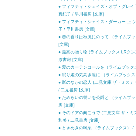
● フィフティ・シェイズ・オブ・グレイ 下 (
真紀子 / 早川書房 [文庫]
● フィフティ・シェイズ・ダーカー 上 (ハヤ
子 / 早川書房 [文庫]
● 恋の香りは秋風にのって （ライムブックス
[文庫]
● 最高の贈り物 (ライムブックス LRク1-1 L
原書房 [文庫]
● 愛のカーテンコールを（ライムブックス） 
● 眠り姫の気高き瞳に （ライムブックス） 
● 影のなかの恋人 (二見文庫 ザ・ミス
/ 二見書房 [文庫]
● ためらいの誓いを公爵と （ライムブック
房 [文庫]
● そのドアの向こうで (二見文庫 ザ・
和美 / 二見書房 [文庫]
● ときめきの喝采 （ライムブックス） / 