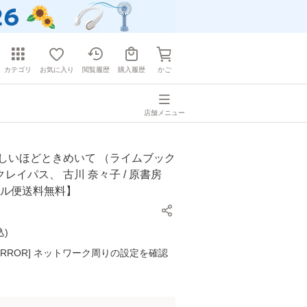
カテゴリ
お気に入り
閲覧履歴
購入履歴
かご
店舗メニュー
悲しいほどときめいて （ライムブック
 クレイパス、 古川 奈々子 / 原書房
ール便送料無料】
込
)
K ERROR] ネットワーク周りの設定を確認