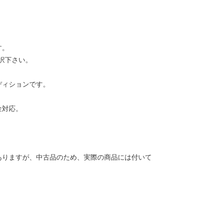
す。
択下さい。
ディションです。
金対応。
ありますが、中古品のため、実際の商品には付いて