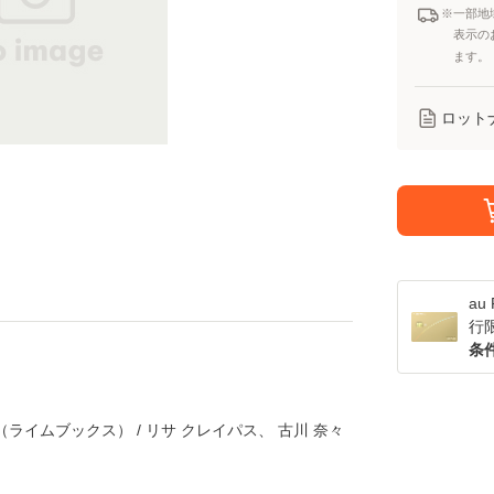
※一部地
表示の
ます。
ロット
a
行
条
ライムブックス） / リサ クレイパス、 古川 奈々