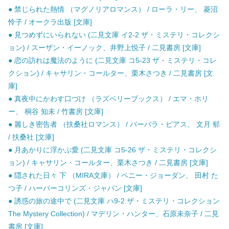
● 禁じられた熱情 （マグノリアロマンス） / ローラ・リー、 菱沼
怜子 / オークラ出版 [文庫]
● 見つめずにいられない (二見文庫 イ2-2 ザ・ミステリ・コレクシ
ョン) / スーザン・イーノック、井野上悦子 / 二見書房 [文庫]
● 恋の訪れは魔法のように (二見文庫 コ5-23 ザ・ミステリ・コレ
クション) / キャサリン・コールター、栗木さつき / 二見書房 [文
庫]
● 真夜中にかわす口づけ （ラズベリーブックス） / エマ・ホリ
ー、 桐谷 知未 / 竹書房 [文庫]
● 麗しき密告者 （扶桑社ロマンス） / バーバラ・ピアス、 文月 郁
/ 扶桑社 [文庫]
● 月あかりに浮かぶ愛 (二見文庫 コ5-26 ザ・ミステリ・コレクシ
ョン) / キャサリン・コールター、栗木さつき / 二見書房 [文庫]
● 隠された日々 下 （MIRA文庫） / ペニー・ジョーダン、 田村 た
つ子 / ハーパーコリンズ・ジャパン [文庫]
● 誘惑の旅の途中で (二見文庫 ハ9-2 ザ・ミステリ・コレクション
The Mystery Collection) / マデリン・ハンター、石原未奈子 / 二見
書房 [文庫]