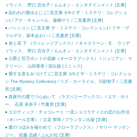
ィウィス、 野口 百合子 / エムオン・エンタテインメント [文庫]
● 囚われの愛ゆえに (二見文庫 キ8-2 ザ・ミステリ・コレクショ
ン) / アナ・キャンベル、森嶋マリ / 二見書房 [文庫]
● パッション (二見文庫 ザ・ミステリ・コレクション) / リサ・ヴ
ァルデス、坂本あおい / 二見書房 [文庫]
● 炎と花 下 （ヴィレッジブックス） / キャスリーン・E． ウッデ
ィウィス、 野口 百合子 / エムオン・エンタテインメント [文庫]
● 公爵と百万ポンドの花嫁（オーロラブックス） / ジュリアン・マ
クリーン、 山田香里 / 宙出版 [コミック]
● 愛する道をみつけて (二見文庫 カ8-2 ザ・ミステリ・コレクショ
ン The Mystery Collection) / リズ・カーライル、川副智子 / 二見書
房 [文庫]
● 真夜中の愛でつらぬいて （ラズベリーブックス） / エマ・ホリ
ー、 石原 未奈子 / 竹書房 [文庫]
● エロティック・チョコレート 一流ショコラティエの恋のお作法
（オパール文庫） / 立花 実咲 / プランタン出版 [文庫]
● 愛のつぼみを確かめて （フローラブックス） / サリー マッケン
ジー、 佐藤 志緒 / ぶんか社 [文庫]