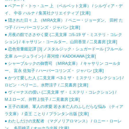
● ベアード・トゥ・ユー 上 （ベルベット文庫） / シルヴィア・デ
イ、 中谷 ハルナ / 集英社クリエイティブ [文庫]
● 隠された日々 上 （MIRA文庫） / ペニー・ジョーダン、 田村 た
つ子 / ハーパーコリンズ・ジャパン [文庫]
● 月夜の館でささやく愛 (二見文庫 コ5-19 ザ・ミステリ・コレク
ション) / キャサリン・コールター、山田香里 / 二見書房 [文庫]
● 恋色骨董鑑定譚 [3] ノスタルジック・シュガードール (フルール
文庫 ルージュライン) / 斉河燈 / KADOKAWA [文庫]
● シャーブルックの御曹司 （MIRA文庫） / キャサリン コールタ
ー、 富永 佐知子 / ハーパーコリンズ・ ジャパン [文庫]
● かつて愛した人 (二見文庫 ペ3-1 ザ・ミステリ・コレクション) /
ロビン・ペリーニ、水野涼子 / 二見書房 [文庫]
● ヴィーナスの償い (二見文庫 ザ・ミステリ・コレクション) /
M.J.ローズ、井野上悦子 / 二見書房 [文庫]
● 王子の束縛、軍人の求愛 若き未亡人のふしだらな悩み （ティア
ラ文庫） / 斎王 ことり / プランタン出版 [文庫]
● わたしだけの支配者 （マグノリアロマンス） / ロニー・ローレ
ン、 多田桃子 / オークラ出版 [文庫]