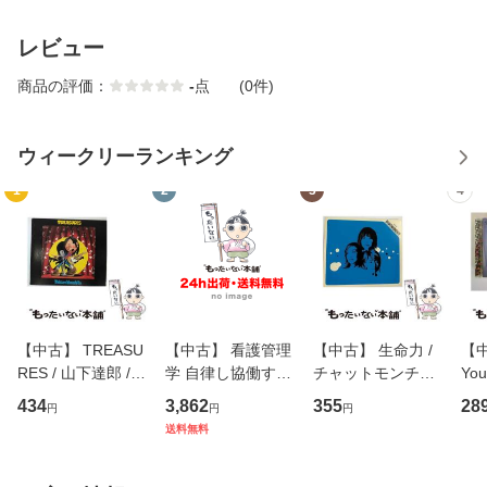
レビュー
商品の評価：
-
点
(0件)
ウィークリーランキング
1
2
3
4
【中古】 TREASU
【中古】 看護管理
【中古】 生命力 /
【中
RES / 山下達郎 /
学 自律し協働する
チャットモンチー /
You
イーストウエス
専門職の看護マネ
キューンレコード
のがか
434
3,862
355
28
円
円
円
ト・ジャパン [CD]
ジメントスキル 改
[CD]【メール便送
【
送料無料
【メール便送料無
訂第3版 (看護学テ
料無料】
料
料】
キストNiCE) / 手島