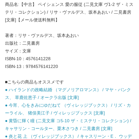
商品名:【中古】 ペイシェンス 愛の服従 (二見文庫 ヴ1-2 ザ・ミス
テリ・コレクション) / リサ・ヴァルデス、坂本あおい / 二見書房
[文庫]【メール便送料無料】
著者：リサ・ヴァルデス、坂本あおい
出版社：二見書房
サイズ：文庫
ISBN-10：4576141228
ISBN-13：9784576141220
■こちらの商品もオススメです
● ハイランドの政略結婚 （マグノリアロマンス） / マヤ・バンク
ス、 草鹿佐恵子 / オークラ出版 [文庫]
● 今宵、心をきみにゆだねて （ヴィレッジブックス） / リズ・カ
ーライル、 猪俣美江子 / ヴィレッジブックス [文庫]
● 黄昏に輝く瞳 (二見文庫 コ5-10 ザ・ミステリ・コレクション) /
キャサリン・コールター、栗木さつき / 二見書房 [文庫]
● 炎と花 上 （ヴィレッジブックス） / キャスリーン・E． ウッデ