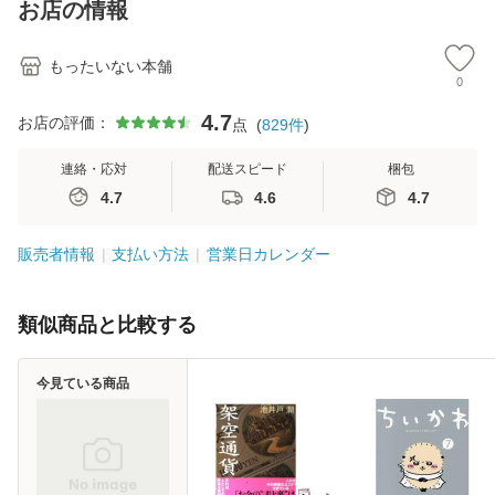
恵 藤本幸三 / 南江
お店の情報
堂 [単行
もったいない本舗
0
4.7
お店の評価：
点
(
829
件
)
連絡・応対
配送スピード
梱包
4.7
4.6
4.7
販売者情報
支払い方法
営業日カレンダー
類似商品と比較する
今見ている商品