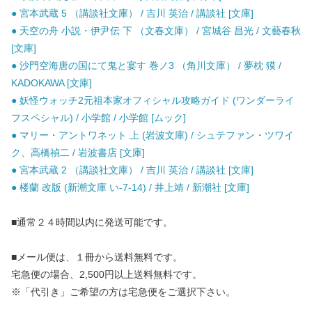
● 宮本武蔵 5 （講談社文庫） / 吉川 英治 / 講談社 [文庫]
● 天空の舟 小説・伊尹伝 下 （文春文庫） / 宮城谷 昌光 / 文藝春秋
[文庫]
● 沙門空海唐の国にて鬼と宴す 巻ノ3 （角川文庫） / 夢枕 獏 /
KADOKAWA [文庫]
● 妖怪ウォッチ2元祖本家オフィシャル攻略ガイド (ワンダーライ
フスペシャル) / 小学館 / 小学館 [ムック]
● マリー・アントワネット 上 (岩波文庫) / シュテファン・ツワイ
ク、高橋禎二 / 岩波書店 [文庫]
● 宮本武蔵 2 （講談社文庫） / 吉川 英治 / 講談社 [文庫]
● 楼蘭 改版 (新潮文庫 い-7-14) / 井上靖 / 新潮社 [文庫]
■通常２４時間以内に発送可能です。
■メール便は、１冊から送料無料です。
宅急便の場合、2,500円以上送料無料です。
※「代引き」ご希望の方は宅急便をご選択下さい。