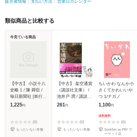
販売者情報
支払い方法
営業日カレンダー
類似商品と比較する
今見ている商品
【中古】 小説十八
【中古】 架空通貨
ちいかわ なんか小
史略 1 / 陳 舜臣 /
（講談社文庫） /
さくてかわいいや
毎日新聞社 [単行
池井戸 潤 / 講談社
つ 1/ナガノ
本]【メール便送料
[文庫]【メール便送
1,225
261
1,100
円
円
円
無料】
料無料】
送料無料
(0)
(0)
(0)
もったいない本舗
もったいない本舗
bookfan au PAY マ
ーケット店