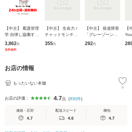
【中古】 看護管理
【中古】 生命力 /
【中古】 発達障害
【中
学 自律し協働する
チャットモンチー /
「グレーゾーン」
You
専門職の看護マネ
キューンレコード
その正しい理解と
のがか
3,862
355
292
28
円
円
円
ジメントスキル 改
[CD]【メール便送
克服法 (SB新書 57
【
送料無料
訂第3版 (看護学テ
料無料】
2) / 岡田尊司 / Ｓ
料
キストNiCE) / 手島
Ｂクリエイティブ
恵 藤本幸三 / 南江
[新書]【メール便送
お店の情報
堂 [単行
料無料】
もったいない本舗
0
4.7
お店の評価：
点
(
830
件
)
連絡・応対
配送スピード
梱包
4.7
4.6
4.7