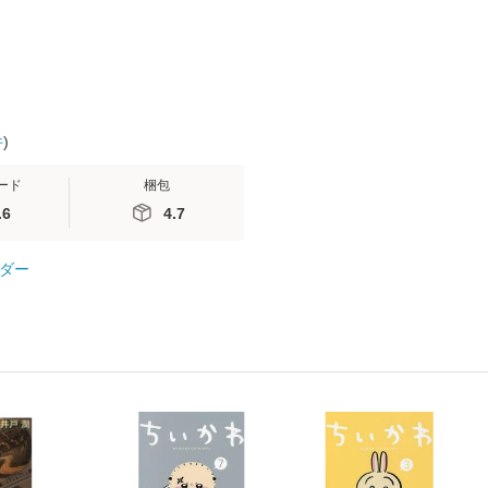
件
)
ード
梱包
.6
4.7
ダー