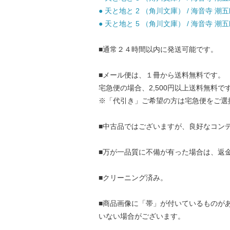
● 天と地と 2 （角川文庫） / 海音寺 潮五郎
● 天と地と 5 （角川文庫） / 海音寺 潮五郎
■通常２４時間以内に発送可能です。
■メール便は、１冊から送料無料です。
宅急便の場合、2,500円以上送料無料で
※「代引き」ご希望の方は宅急便をご選
■中古品ではございますが、良好なコン
■万が一品質に不備が有った場合は、返
■クリーニング済み。
■商品画像に「帯」が付いているものが
いない場合がございます。