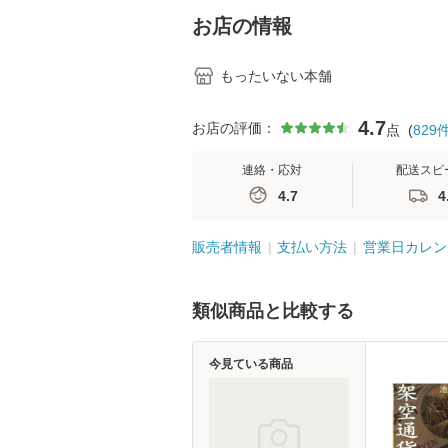
堂 [単行
お店の情報
もったいない本舗
4.7
お店の評価：
点
(
829
連絡・応対
配送スピ
4.7
4
販売者情報
支払い方法
営業日カレン
類似商品と比較する
今見ている商品