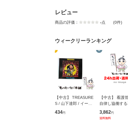
レビュー
商品の評価：
-
点
(0件)
ウィークリーランキング
1
2
【中古】 TREASURE
【中古】 看護
S / 山下達郎 / イース
自律し協働する
トウエスト・ジャパン
の看護マネジメ
434
3,862
円
円
[CD]【メール便送料無
キル 改訂第3版 
送料無料
料】
学テキストNiCE)
島恵 藤本幸三 /