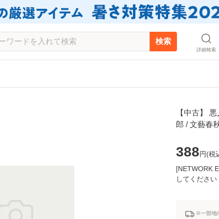
検索
詳細検索
【中古】 悪
郎 / 文藝
388
円(
税
[NETWOR
してください
※一部地