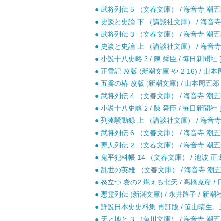
● 武将列伝 5 （文春文庫） / 海音寺 潮五郎
● 史談と史論 下 （講談社文庫） / 海音寺 
● 武将列伝 3 （文春文庫） / 海音寺 潮五郎
● 史談と史論 上 （講談社文庫） / 海音寺 
● 小説十八史略 3 / 陳 舜臣 / 毎日新聞社 
● 正雪記 改版 (新潮文庫 や-2-16) / 山本
● 五瓣の椿 改版 (新潮文庫) / 山本周五郎 
● 武将列伝 4 （文春文庫） / 海音寺 潮五郎
● 小説十八史略 2 / 陳 舜臣 / 毎日新聞社 
● 列藩騒動録 上 （講談社文庫） / 海音寺 
● 武将列伝 6 （文春文庫） / 海音寺 潮五郎
● 悪人列伝 2 （文春文庫） / 海音寺 潮五郎
● 鬼平犯科帳 14 （文春文庫） / 池波 正太
● 乱世の英雄 （文春文庫） / 海音寺 潮五郎
● 炎立つ 巻の2 燃える北天 / 高橋克彦 /
● 悪霊列伝 (新潮文庫) / 永井路子 / 新潮社
● 詳説日本史史料集 再訂版 / 笹山晴生、五
● 天と地と 3 （角川文庫） / 海音寺 潮五郎