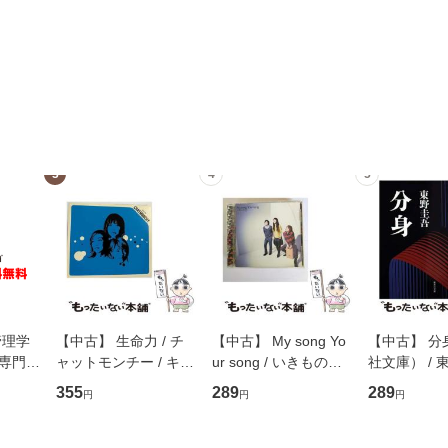
3
4
5
管理学
【中古】 生命力 / チ
【中古】 My song Yo
【中古】 分
専門職
ャットモンチー / キュ
ur song / いきものが
社文庫） / 東
ントス
ーンレコード [CD]
かり / [CD]【メール便
集英社 [文
355
289
289
円
円
円
(看護
【メール便送料無料】
送料無料】
便送料無料
 / 手
 南江