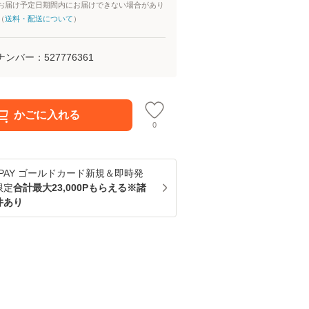
お届け予定日期間内にお届けできない場合があり
（
送料・配送について
）
ナンバー：
527776361
かごに入れる
0
u PAY ゴールドカード新規＆即時発
限定
合計最大23,000Pもらえる※諸
件あり