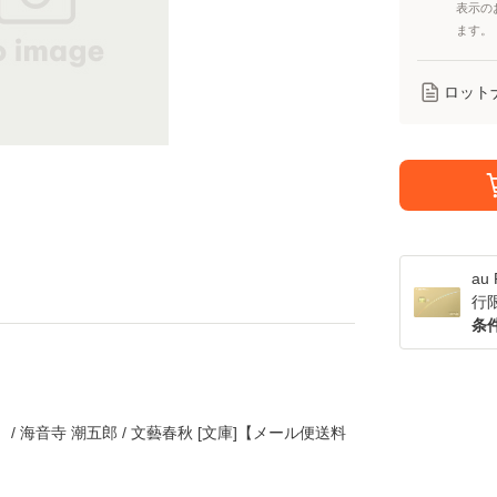
表示の
ます。
ロット
a
行
条
 / 海音寺 潮五郎 / 文藝春秋 [文庫]【メール便送料