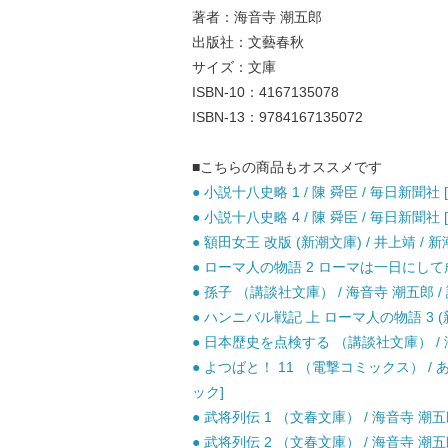
著者：海音寺 潮五郎
出版社：文藝春秋
サイズ：文庫
ISBN-10：4167135078
ISBN-13：9784167135072
■こちらの商品もオススメです
● 小説十八史略 1 / 陳 舜臣 / 毎日新聞社 
● 小説十八史略 4 / 陳 舜臣 / 毎日新聞社 
● 額田女王 改版 (新潮文庫) / 井上靖 / 新
● ローマ人の物語 2 ローマは一日にして成らず
● 孫子 （講談社文庫） / 海音寺 潮五郎 / 
● ハンニバル戦記 上 ローマ人の物語 3 (新
● 日本歴史を点検する （講談社文庫） / 海
● よつばと！ 11 （電撃コミックス） /
ック]
● 武将列伝 1 （文春文庫） / 海音寺 潮五郎
● 武将列伝 2 （文春文庫） / 海音寺 潮五郎