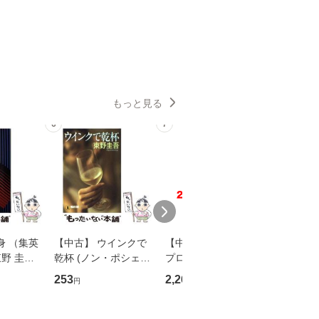
もっと見る
6
7
8
身 （集英
【中古】 ウインクで
【中古】 野ブタ。を
【中古】 
野 圭吾 /
乾杯 (ノン・ポシェッ
プロデュース [DVD-B
島みゆき / [CD]【
庫]【メール
ト) / 東野圭吾 / 祥伝
OX] / バップ [DVD]
ル便送料
253
2,266
2,150
円
円
円
】
社 [文庫]【メール便送
【メール便送料無料】
料無料】