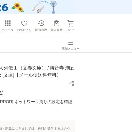
カテゴリ
お気に入り
閲覧履歴
購入履歴
かご
店舗メニュー
人列伝 1 （文春文庫） / 海音寺 潮五
春秋 [文庫]【メール便送料無料】
込
)
K ERROR] ネットワーク周りの設定を確認
域・離島につきましては、送料が発生する場合や