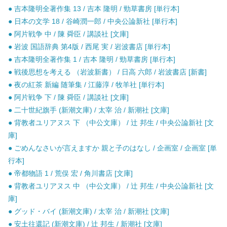
● 吉本隆明全著作集 13 / 吉本 隆明 / 勁草書房 [単行本]
● 日本の文学 18 / 谷崎潤一郎 / 中央公論新社 [単行本]
● 阿片戦争 中 / 陳 舜臣 / 講談社 [文庫]
● 岩波 国語辞典 第4版 / 西尾 実 / 岩波書店 [単行本]
● 吉本隆明全著作集 1 / 吉本 隆明 / 勁草書房 [単行本]
● 戦後思想を考える （岩波新書） / 日高 六郎 / 岩波書店 [新書]
● 夜の紅茶 新編 随筆集 / 江藤淳 / 牧羊社 [単行本]
● 阿片戦争 下 / 陳 舜臣 / 講談社 [文庫]
● 二十世紀旗手 (新潮文庫) / 太宰 治 / 新潮社 [文庫]
● 背教者ユリアヌス 下 （中公文庫） / 辻 邦生 / 中央公論新社 [文
庫]
● ごめんなさいが言えますか 親と子のはなし / 企画室 / 企画室 [単
行本]
● 帝都物語 1 / 荒俣 宏 / 角川書店 [文庫]
● 背教者ユリアヌス 中 （中公文庫） / 辻 邦生 / 中央公論新社 [文
庫]
● グッド・バイ (新潮文庫) / 太宰 治 / 新潮社 [文庫]
● 安土往還記 (新潮文庫) / 辻 邦生 / 新潮社 [文庫]