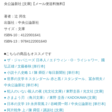
央公論新社 [文庫]【メール便送料無料】
著者：辻 邦生
出版社：中央公論新社
サイズ：文庫
ISBN-10：4122001641
ISBN-13：9784122001640
■こちらの商品もオススメです
● ザ・ジャパニーズ 日本人 / エドウィン・O・ライシャワー、國
弘正雄 / 文藝春秋 [単行本]
● 小説十八史略 1 / 陳 舜臣 / 毎日新聞社 [単行本]
● 世界の文学 8 スタンダール 赤と黒 / スタンダール、冨永明夫 /
中央公論新社 [単行本]
● 犯人のいない殺人の夜 (光文社文庫) / 東野圭吾 / 光文社 [文庫]
● さまよう刃 （角川文庫） / 東野 圭吾 / KADOKAWA [文庫]
● 日本の文学 19 永井荷風 2 / 谷崎潤一郎 / 中央公論新社 [単行本]
● 阿片戦争 上 / 陳 舜臣 / 講談社 [文庫]