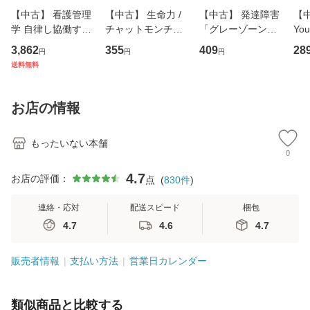
【中古】 看護管理
【中古】 生命力 /
【中古】 発達障害
【中
学 自律し協働する
チャットモンチー /
「グレーゾーン」
You
専門職の看護マネ
キューンレコード
その正しい理解と
のがか
3,862
355
409
28
円
円
円
ジメントスキル 改
[CD]【メール便送
克服法 (SB新書 57
【
送料無料
訂第3版 (看護学テ
料無料】
2) / 岡田尊司 / Ｓ
料
キストNiCE) / 手島
Ｂクリエイティブ
恵 藤本幸三 / 南江
[新書]【メール便送
お店の情報
堂 [単行
料無料】
もったいない本舗
0
4.7
お店の評価：
点
(
830
件
)
連絡・応対
配送スピード
梱包
4.7
4.6
4.7
販売者情報
支払い方法
営業日カレンダー
類似商品と比較する