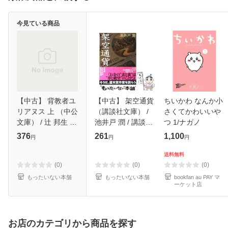
今見ている商品
【中古】 背教者ユ
【中古】 架空通貨
ちいかわ なんか小
リアヌス 上 （中公
（講談社文庫） /
さくてかわいいや
文庫） / 辻 邦生 /
池井戸 潤 / 講談社
つ 1/ナガノ
中央公論新社 [文
[文庫]【メール便送
376
261
1,100
円
円
円
庫]【メール便送料
料無料】
無料】
送料無料
(0)
(0)
(0)
もったいない本舗
もったいない本舗
bookfan au PAY マ
ーケット店
お店のカテゴリから商品を探す