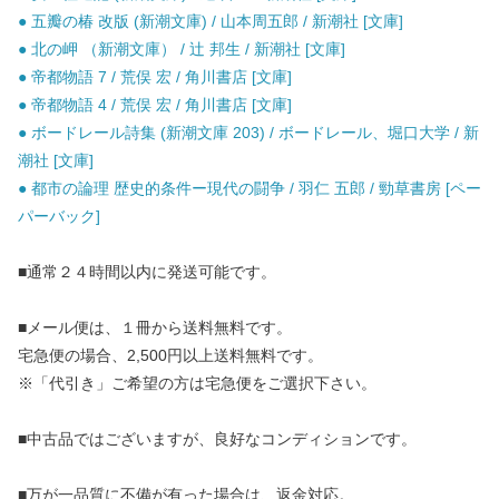
● 五瓣の椿 改版 (新潮文庫) / 山本周五郎 / 新潮社 [文庫]
● 北の岬 （新潮文庫） / 辻 邦生 / 新潮社 [文庫]
● 帝都物語 7 / 荒俣 宏 / 角川書店 [文庫]
● 帝都物語 4 / 荒俣 宏 / 角川書店 [文庫]
● ボードレール詩集 (新潮文庫 203) / ボードレール、堀口大学 / 新
潮社 [文庫]
● 都市の論理 歴史的条件ー現代の闘争 / 羽仁 五郎 / 勁草書房 [ペー
パーバック]
■通常２４時間以内に発送可能です。
■メール便は、１冊から送料無料です。
宅急便の場合、2,500円以上送料無料です。
※「代引き」ご希望の方は宅急便をご選択下さい。
■中古品ではございますが、良好なコンディションです。
■万が一品質に不備が有った場合は、返金対応。