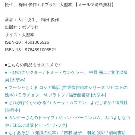
悦生、 梅田 俊作 / ポプラ社 [大型本]【メール便送料無料】
著者：大川 悦生、 梅田 俊作
出版社：ポプラ社
サイズ：大型本
ISBN-10：4591005526
ISBN-13：9784591005521
■こちらの商品もオススメです
● へびのクリクター / トミー・ウンゲラー、 中野 完二 / 文化出版
局 [大型本]
● マーシャとくま ロシア民話 (世界傑作絵本シリーズ ソビエトの
絵本) / E.ラチョフ、M.ブラトフ / 福音館書店 [大型本]
● どれがぼくかわかる? / カーラ・カスキン、よだしずか / 偕成社
[単行本]
● ガンピーさんのドライブ / ジョン・バーニンガム、みつよしなつ
や / ほるぷ出版 [ペーパーバック]
● ちずあそび （知識の絵本） / 吉村 証子、 帆足 次郎 / 岩崎書店