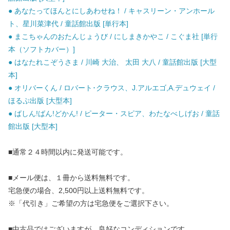
● あなたってほんとにしあわせね！ / キャスリーン・アンホール
ト、星川菜津代 / 童話館出版 [単行本]
● まこちゃんのおたんじょうび / にしまきかやこ / こぐま社 [単行
本（ソフトカバー）]
● はなたれこぞうさま / 川崎 大治、 太田 大八 / 童話館出版 [大型
本]
● オリバーくん / ロバート･クラウス、J.アルエゴ,A.デュウェイ /
ほるぷ出版 [大型本]
● ばしん!ばん!どかん! / ピーター・スピア、わたなべしげお / 童話
館出版 [大型本]
■通常２４時間以内に発送可能です。
■メール便は、１冊から送料無料です。
宅急便の場合、2,500円以上送料無料です。
※「代引き」ご希望の方は宅急便をご選択下さい。
■中古品ではございますが、良好なコンディションです。