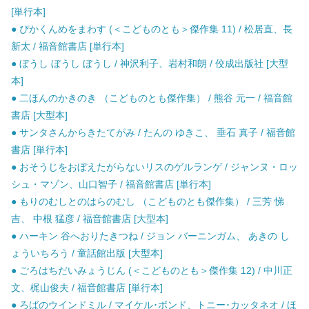
[単行本]
● ぴかくんめをまわす (＜こどものとも＞傑作集 11) / 松居直、長
新太 / 福音館書店 [単行本]
● ぼうし ぼうし ぼうし / 神沢利子、岩村和朗 / 佼成出版社 [大型
本]
● 二ほんのかきのき （こどものとも傑作集） / 熊谷 元一 / 福音館
書店 [大型本]
● サンタさんからきたてがみ / たんの ゆきこ、 垂石 真子 / 福音館
書店 [単行本]
● おそうじをおぼえたがらないリスのゲルランゲ / ジャンヌ・ロッ
シュ・マゾン、山口智子 / 福音館書店 [単行本]
● もりのむしとのはらのむし （こどものとも傑作集） / 三芳 悌
吉、 中根 猛彦 / 福音館書店 [大型本]
● ハーキン 谷へおりたきつね / ジョン バーニンガム、 あきの し
ょういちろう / 童話館出版 [大型本]
● ごろはちだいみょうじん (＜こどものとも＞傑作集 12) / 中川正
文、梶山俊夫 / 福音館書店 [単行本]
● ろばのウインドミル / マイケル･ボンド、トニー･カッタネオ / ほ