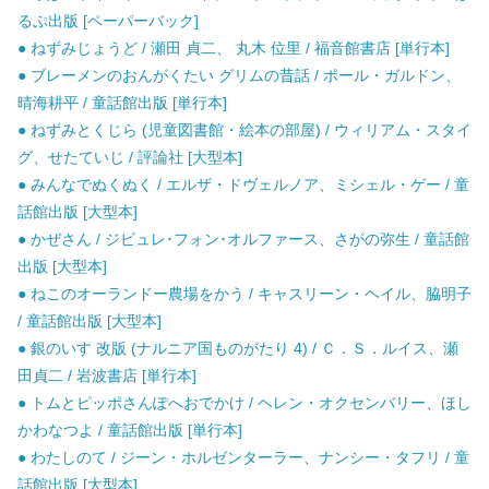
るぷ出版 [ペーパーバック]
● ねずみじょうど / 瀬田 貞二、 丸木 位里 / 福音館書店 [単行本]
● ブレーメンのおんがくたい グリムの昔話 / ポール・ガルドン、
晴海耕平 / 童話館出版 [単行本]
● ねずみとくじら (児童図書館・絵本の部屋) / ウィリアム・スタイ
グ、せたていじ / 評論社 [大型本]
● みんなでぬくぬく / エルザ・ドヴェルノア、ミシェル・ゲー / 童
話館出版 [大型本]
● かぜさん / ジビュレ･フォン･オルファース、さがの弥生 / 童話館
出版 [大型本]
● ねこのオーランドー農場をかう / キャスリーン・ヘイル、脇明子
/ 童話館出版 [大型本]
● 銀のいす 改版 (ナルニア国ものがたり 4) / Ｃ．Ｓ．ルイス、瀬
田貞二 / 岩波書店 [単行本]
● トムとピッポさんぽへおでかけ / ヘレン・オクセンバリー、ほし
かわなつよ / 童話館出版 [単行本]
● わたしのて / ジーン・ホルゼンターラー、ナンシー・タフリ / 童
話館出版 [大型本]