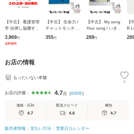
【中古】 看護管理
【中古】 生命力 /
【中古】 My song
【中
学 自律し協働する
チャットモンチー /
Your song / いきも
R 
専門職の看護マネ
キューンレコード
のがかり / [CD]
産限
3,969
355
289
28
円
円
円
ジメントスキル 改
[CD]【メール便送
【メール便送料無
翔太
送料無料
訂第3版 (看護学テ
料無料】
料】
[C
キストNiCE) / 手島
料
恵 藤本幸三 / 南江
お店の情報
堂 [単行
もったいない本舗
0
4.7
お店の評価：
点
(
830
件
)
連絡・応対
配送スピード
梱包
4.7
4.6
4.7
販売者情報
支払い方法
営業日カレンダー