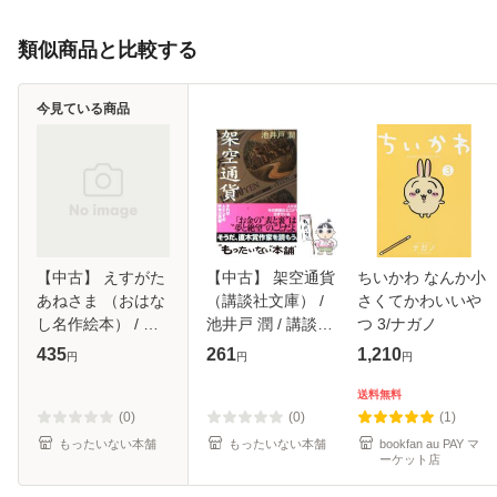
類似商品と比較する
今見ている商品
【中古】 えすがた
【中古】 架空通貨
ちいかわ なんか小
あねさま （おはな
（講談社文庫） /
さくてかわいいや
し名作絵本） / 大
池井戸 潤 / 講談社
つ 3/ナガノ
川 悦生、 梅田 俊
[文庫]【メール便送
435
261
1,210
円
円
円
作 / ポプラ社 [大型
料無料】
本]【メール便送料
送料無料
無料】
(0)
(0)
(1)
もったいない本舗
もったいない本舗
bookfan au PAY マ
ーケット店