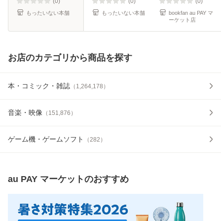
ール便送料無料】
(0)
(0)
(0)
もったいない本舗
もったいない本舗
bookfan au PAY マ
ーケット店
お店のカテゴリから商品を探す
本・コミック・雑誌
（
1,264,178
）
音楽・映像
（
151,876
）
ゲーム機・ゲームソフト
（
282
）
au PAY マーケット
のおすすめ