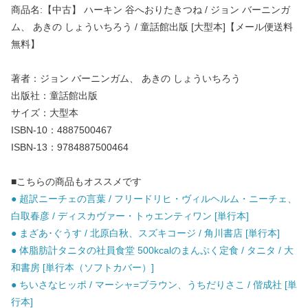
商品名:【中古】 ハーキン 谷へおりたきつね / ジョン バーニンガ
ム、 あきの しょういちろう / 童話館出版 [大型本]【メール便送料
無料】
著者：ジョン バーニンガム、 あきの しょういちろう
出版社：童話館出版
サイズ：大型本
ISBN-10：4887500467
ISBN-13：9784887500464
■こちらの商品もオススメです
● 超訳ニーチェの言葉 / フリードリヒ・ヴィルヘルム・ニーチェ、
白取春彦 / ディスカヴァー・トゥエンティワン [単行本]
● まざあ･ぐうす / 北原白秋、スズキコージ / 角川書店 [単行本]
● 体脂肪計タニタの社員食堂 500kcalのまんぷく定食 / タニタ / 大
和書房 [単行本（ソフトカバー）]
● ちいさなヒッポ / マーシャ=ブラウン、うちだりさこ / 偕成社 [単
行本]