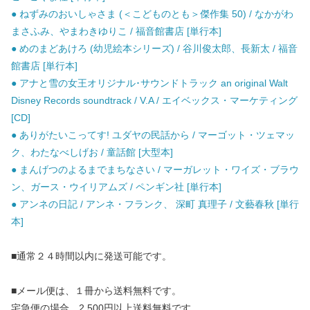
● ねずみのおいしゃさま (＜こどものとも＞傑作集 50) / なかがわ
まさふみ、やまわきゆりこ / 福音館書店 [単行本]
● めのまどあけろ (幼児絵本シリーズ) / 谷川俊太郎、長新太 / 福音
館書店 [単行本]
● アナと雪の女王オリジナル･サウンドトラック an original Walt
Disney Records soundtrack / V.A / エイベックス・マーケティング
[CD]
● ありがたいこってす! ユダヤの民話から / マーゴット・ツェマッ
ク、わたなべしげお / 童話館 [大型本]
● まんげつのよるまでまちなさい / マーガレット・ワイズ・ブラウ
ン、ガース・ウイリアムズ / ペンギン社 [単行本]
● アンネの日記 / アンネ・フランク、 深町 真理子 / 文藝春秋 [単行
本]
■通常２４時間以内に発送可能です。
■メール便は、１冊から送料無料です。
宅急便の場合、2,500円以上送料無料です。