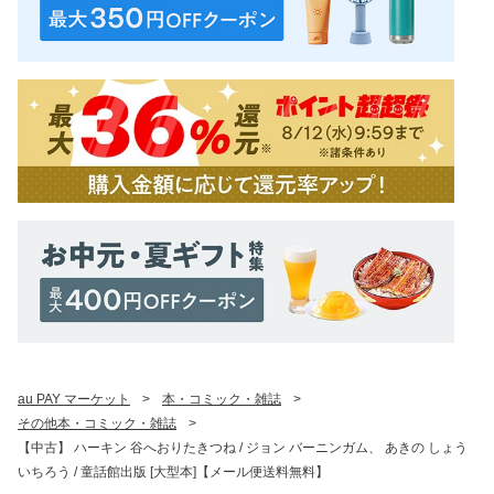
au PAY マーケット
>
本・コミック・雑誌
>
その他本・コミック・雑誌
>
【中古】 ハーキン 谷へおりたきつね / ジョン バーニンガム、 あきの しょう
いちろう / 童話館出版 [大型本]【メール便送料無料】