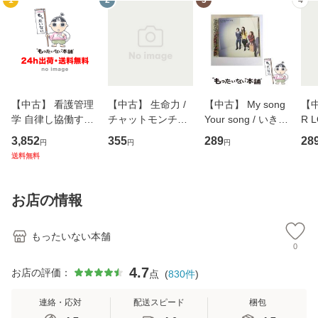
1
2
3
4
【中古】 看護管理
【中古】 生命力 /
【中古】 My song
【中
学 自律し協働する
チャットモンチー /
Your song / いきも
R 
専門職の看護マネ
キューンレコード
のがかり / [CD]
産限
3,852
355
289
28
円
円
円
ジメントスキル 改
[CD]【メール便送
【メール便送料無
翔太
送料無料
訂第3版 (看護学テ
料無料】
料】
[C
キストNiCE) / 手島
料
恵 藤本幸三 / 南江
お店の情報
堂 [単行
もったいない本舗
0
4.7
お店の評価：
点
(
830
件
)
連絡・応対
配送スピード
梱包