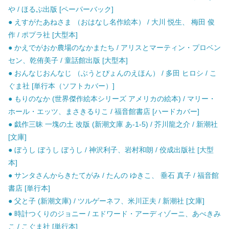
や / ほるぷ出版 [ペーパーバック]
● えすがたあねさま （おはなし名作絵本） / 大川 悦生、 梅田 俊
作 / ポプラ社 [大型本]
● かえでがおか農場のなかまたち / アリスとマーティン・プロベン
セン、乾侑美子 / 童話館出版 [大型本]
● おんなじおんなじ （ぶうとぴょんのえほん） / 多田 ヒロシ / こ
ぐま社 [単行本（ソフトカバー）]
● もりのなか (世界傑作絵本シリーズ アメリカの絵本) / マリー・
ホール・エッツ、まさきるりこ / 福音館書店 [ハードカバー]
● 戯作三昧 一塊の土 改版 (新潮文庫 あ-1-5) / 芥川龍之介 / 新潮社
[文庫]
● ぼうし ぼうし ぼうし / 神沢利子、岩村和朗 / 佼成出版社 [大型
本]
● サンタさんからきたてがみ / たんの ゆきこ、 垂石 真子 / 福音館
書店 [単行本]
● 父と子 (新潮文庫) / ツルゲーネフ、米川正夫 / 新潮社 [文庫]
● 時計つくりのジョニー / エドワード・アーディゾーニ、あべきみ
こ / こぐま社 [単行本]