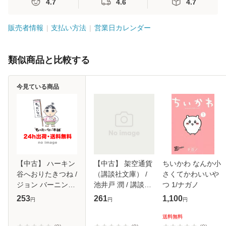
4.7
4.6
4.7
販売者情報
支払い方法
営業日カレンダー
類似商品と比較する
今見ている商品
【中古】 ハーキン
【中古】 架空通貨
ちいかわ なんか小
谷へおりたきつね /
（講談社文庫） /
さくてかわいいや
ジョン バーニンガ
池井戸 潤 / 講談社
つ 1/ナガノ
ム、 あきの しょう
[文庫]【メール便送
253
261
1,100
円
円
円
いちろう / 童話館
料無料】
出版 [大型本]【メ
送料無料