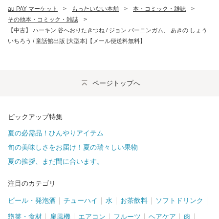
au PAY マーケット
>
もったいない本舗
>
本・コミック・雑誌
>
その他本・コミック・雑誌
>
【中古】 ハーキン 谷へおりたきつね / ジョン バーニンガム、 あきの しょう
いちろう / 童話館出版 [大型本]【メール便送料無料】
ページトップへ
ピックアップ特集
夏の必需品！ひんやりアイテム
旬の美味しさをお届け！夏の瑞々しい果物
夏の挨拶、まだ間に合います。
注目のカテゴリ
ビール・発泡酒
チューハイ
水
お茶飲料
ソフトドリンク
惣菜・食材
扇風機
エアコン
フルーツ
ヘアケア
肉