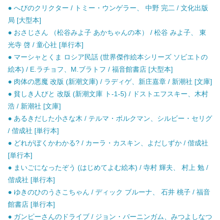
● へびのクリクター / トミー・ウンゲラー、 中野 完二 / 文化出版
局 [大型本]
● おさじさん （松谷みよ子 あかちゃんの本） / 松谷 みよ子、 東
光寺 啓 / 童心社 [単行本]
● マーシャとくま ロシア民話 (世界傑作絵本シリーズ ソビエトの
絵本) / E.ラチョフ、M.ブラトフ / 福音館書店 [大型本]
● 肉体の悪魔 改版 (新潮文庫) / ラディゲ、新庄嘉章 / 新潮社 [文庫]
● 貧しき人びと 改版 (新潮文庫 ト-1-5) / ドストエフスキー、木村
浩 / 新潮社 [文庫]
● あるきだした小さな木 / テルマ・ボルクマン、シルビー・セリグ
/ 偕成社 [単行本]
● どれがぼくかわかる? / カーラ・カスキン、よだしずか / 偕成社
[単行本]
● まいごになったぞう (はじめてよむ絵本) / 寺村 輝夫、 村上 勉 /
偕成社 [単行本]
● ゆきのひのうさこちゃん / ディック ブルーナ、 石井 桃子 / 福音
館書店 [単行本]
● ガンピーさんのドライブ / ジョン・バーニンガム、みつよしなつ