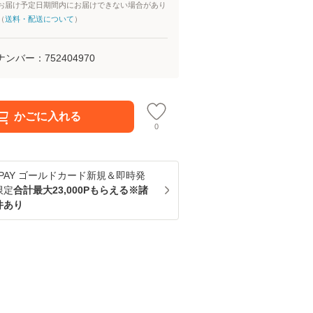
お届け予定日期間内にお届けできない場合があり
（
送料・配送について
）
ナンバー：
752404970
かごに入れる
0
u PAY ゴールドカード新規＆即時発
限定
合計最大23,000Pもらえる※諸
件あり