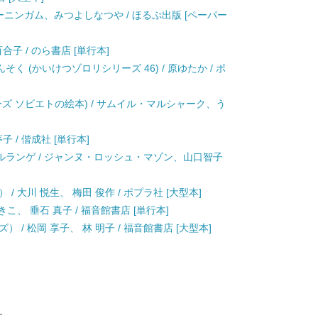
ーニンガム、みつよしなつや / ほるぷ出版 [ペーパー
合子 / のら書店 [単行本]
 (かいけつゾロリシリーズ 46) / 原ゆたか / ポ
ーズ ソビエトの絵本) / サムイル・マルシャーク、う
子 / 偕成社 [単行本]
ルランゲ / ジャンヌ・ロッシュ・マゾン、山口智子
 大川 悦生、 梅田 俊作 / ポプラ社 [大型本]
こ、 垂石 真子 / 福音館書店 [単行本]
/ 松岡 享子、 林 明子 / 福音館書店 [大型本]
す。