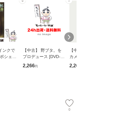
6
7
8
インクで
【中古】 野ブタ。を
【中古】 明日なき森
【中古】
・ポシェッ
プロデュース [DVD-B
カメムシ先生が熊野で
からだの
吾 / 祥伝
OX] / バップ [DVD]
語る / 熊野の森ネット
四季 / 藤
2,266
2,266
1,691
円
円
円
【メール便送
【メール便送料無料】
ワークいちいがしの
漁村文化協
会、吉田元重 玉井済
【メール
夫 / 新評論 [単行本]
【メール
0