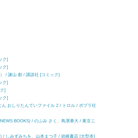
ック]
ック]
/ 諫山 創 / 講談社 [コミック]
ック]
ク]
ック]
ん おしりたんていファイル 2 / トロル / ポプラ社
EWS BOOKS) / のぶみ さく、鳥濱拳大 / 東京ニ
 / しみずみちを、山本まつ子 / 岩崎書店 [大型本]