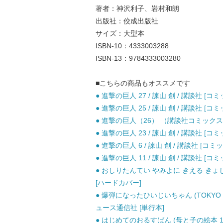
著者：神沢利子、岩村和朗
出版社：佼成出版社
サイズ：大型本
ISBN-10：4333003288
ISBN-13：9784333003280
■こちらの商品もオススメです
● 進撃の巨人 27 / 諫山 創 / 講談社 [コミ
● 進撃の巨人 25 / 諫山 創 / 講談社 [コミ
● 進撃の巨人（26） （講談社コミックス） 
● 進撃の巨人 23 / 諫山 創 / 講談社 [コミ
● 進撃の巨人 6 / 諫山 創 / 講談社 [コミッ
● 進撃の巨人 11 / 諫山 創 / 講談社 [コミ
● おしりたんてい やみよに きえる きょじ
[ハードカバー]
● 爆弾になったひいじいちゃん (TOKYO N
ュース通信社 [単行本]
● はじめてのおるすばん (母と子の絵本 1)