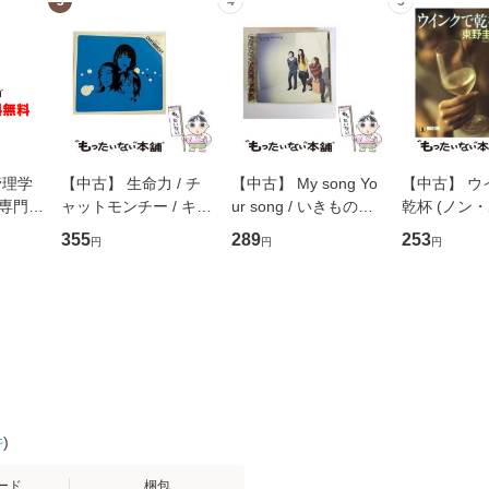
3
4
5
管理学
【中古】 生命力 / チ
【中古】 My song Yo
【中古】 ウ
専門職
ャットモンチー / キュ
ur song / いきものが
乾杯 (ノン
ントス
ーンレコード [CD]
かり / [CD]【メール便
ト) / 東野圭
355
289
253
円
円
円
(看護
【メール便送料無料】
送料無料】
社 [文庫]
 / 手
料無料】
 南江
件
)
ード
梱包