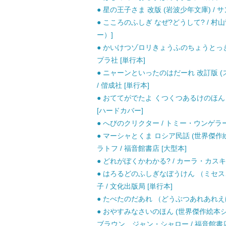
● 星の王子さま 改版 (岩波少年文庫) / サ
● こころのふしぎ なぜ?どうして? / 村
ー）]
● かいけつゾロリきょうふのちょうとっきゅう
プラ社 [単行本]
● ニャーンといったのはだーれ 改訂版 
/ 偕成社 [単行本]
● おててがでたよ くつくつあるけのほん (
[ハードカバー]
● へびのクリクター / トミー・ウンゲラー、
● マーシャとくま ロシア民話 (世界傑作絵
ラトフ / 福音館書店 [大型本]
● どれがぼくかわかる? / カーラ・カスキ
● はろるどのふしぎなぼうけん （ミセス
子 / 文化出版局 [単行本]
● たべたのだあれ （どうぶつあれあれえほん
● おやすみなさいのほん (世界傑作絵本
ブラウン、ジャン・シャロー / 福音館書店