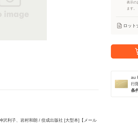
表示の
ます。
ロット
a
行
条
 神沢利子、岩村和朗 / 佼成出版社 [大型本]【メール