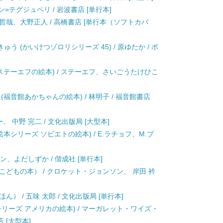
ン=テグジュペリ / 岩波書店 [単行本]
山哲哉、大野正人 / 高橋書店 [単行本（ソフトカバ
 (かいけつゾロリシリーズ 45) / 原ゆたか / ポ
(ステーエフの絵本) / ステーエフ、さいごうたけひこ
福音館あかちゃんの絵本) / 林明子 / 福音館書店
 中野 完二 / 文化出版局 [大型本]
本シリーズ ソビエトの絵本) / E.ラチョフ、M.ブ
ン、よだしずか / 偕成社 [単行本]
こどもの本） / クロケット・ジョンソン、 岸田 衿
） / 五味 太郎 / 文化出版局 [単行本]
シリーズ アメリカの絵本) / マーガレット・ワイズ・
 [大型本]