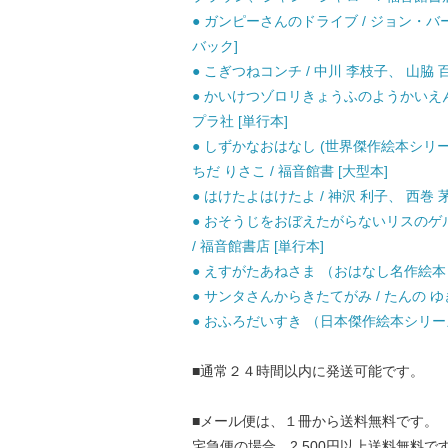
● ガンピーさんのドライブ / ジョン・バ
バック]
● こぎつねコンチ / 中川 李枝子、 山脇 百
● かいけつゾロリきょうふのようかいえんそく
プラ社 [単行本]
● しずかなおはなし (世界傑作絵本シリ
ちだ りさこ / 福音館書 [大型本]
● はけたよはけたよ / 神沢 利子、 西巻 茅
● おそうじをおぼえたがらないリスのゲ
/ 福音館書店 [単行本]
● えすがたあねさま （おはなし名作絵本） /
● サンタさんからきたてがみ / たんの ゆき
● おふろだいすき （日本傑作絵本シリーズ） 
■通常２４時間以内に発送可能です。
■メール便は、１冊から送料無料です。
宅急便の場合、2,500円以上送料無料で