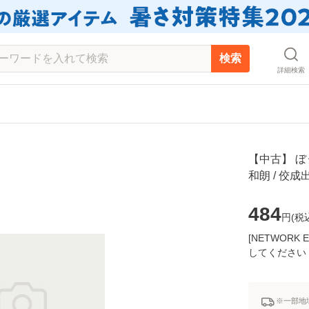
検索
詳細検索
【中古】 ぼ
和朗 / 佼
484
円(
税
[NETWOR
してください
※一部地