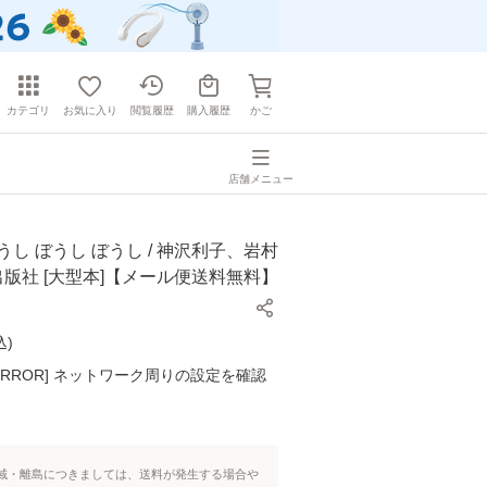
カテゴリ
お気に入り
閲覧履歴
購入履歴
かご
店舗メニュー
うし ぼうし ぼうし / 神沢利子、岩村
成出版社 [大型本]【メール便送料無料】
込
)
K ERROR] ネットワーク周りの設定を確認
域・離島につきましては、送料が発生する場合や