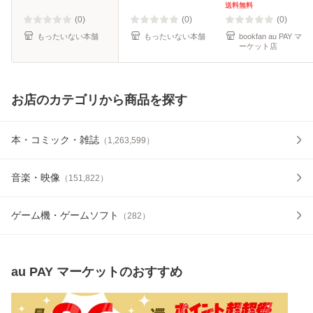
ク]【メール便送料
送料無料
無料】
(0)
(0)
(0)
もったいない本舗
もったいない本舗
bookfan au PAY マ
ーケット店
お店のカテゴリから商品を探す
本・コミック・雑誌
（
1,263,599
）
音楽・映像
（
151,822
）
ゲーム機・ゲームソフト
（
282
）
au PAY マーケット
のおすすめ