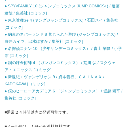
● SPY×FAMILY 10 (ジャンプコミックス JUMP COMICS+) / 遠藤
達哉 / 集英社 [コミック]
● 東京喰種:re 4 (ヤングジャンプコミックス) / 石田スイ / 集英社
[コミック]
● 約束のネバーランド 8 禁じられた遊び (ジャンプコミックス) /
白井カイウ、出水ぽすか / 集英社 [コミック]
● 名探偵コナン 10 （少年サンデーコミックス） / 青山 剛昌 / 小学
館 [コミック]
● 鋼の錬金術師 4 （ガンガンコミックス） / 荒川 弘 / スクウェ
ア・エニックス [コミック]
● 新世紀エヴァンゲリオン 9 / 貞本義行、ＧＡＩＮＡＸ /
KADOKAWA [コミック]
● 僕のヒーローアカデミア 6 （ジャンプコミックス） / 堀越 耕平 /
集英社 [コミック]
■通常２４時間以内に発送可能です。
■メール便は、１冊から送料無料です。