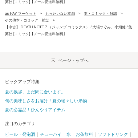
英社 [コミック]【メール便送料無料】
au PAY マーケット
>
もったいない本舗
>
本・コミック・雑誌
>
その他本・コミック・雑誌
>
【中古】 DEATH NOTE 7 （ジャンプ コミックス） / 大場つぐみ、小畑健 / 集
英社 [コミック]【メール便送料無料】
ページトップへ
ピックアップ特集
夏の挨拶、まだ間に合います。
旬の美味しさをお届け！夏の瑞々しい果物
夏の必需品！ひんやりアイテム
注目のカテゴリ
ビール・発泡酒
チューハイ
水
お茶飲料
ソフトドリンク