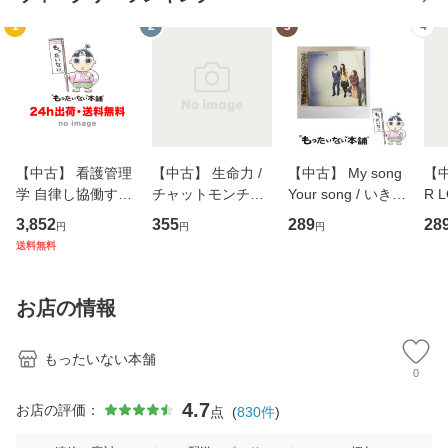
1
2
3
4
【中古】 看護管理
【中古】 生命力 /
【中古】 My song
【中
学 自律し協働する
チャットモンチー /
Your song / いきも
R 
専門職の看護マネ
キューンレコード
のがかり / [CD]
産限
3,852
355
289
28
円
円
円
ジメントスキル 改
[CD]【メール便送
【メール便送料無
翔太
送料無料
訂第3版 (看護学テ
料無料】
料】
[C
キストNiCE) / 手島
料
恵 藤本幸三 / 南江
お店の情報
堂 [単行
もったいない本舗
0
4.7
お店の評価：
点
(
830
件
)