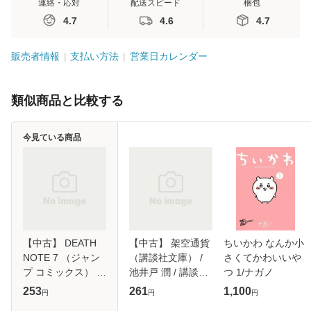
連絡・応対
配送スピード
梱包
4.7
4.6
4.7
販売者情報
支払い方法
営業日カレンダー
類似商品と比較する
今見ている商品
【中古】 DEATH
【中古】 架空通貨
ちいかわ なんか小
NOTE 7 （ジャン
（講談社文庫） /
さくてかわいいや
プ コミックス） /
池井戸 潤 / 講談社
つ 1/ナガノ
大場つぐみ、小畑
[文庫]【メール便送
253
261
1,100
円
円
円
健 / 集英社 [コミッ
料無料】