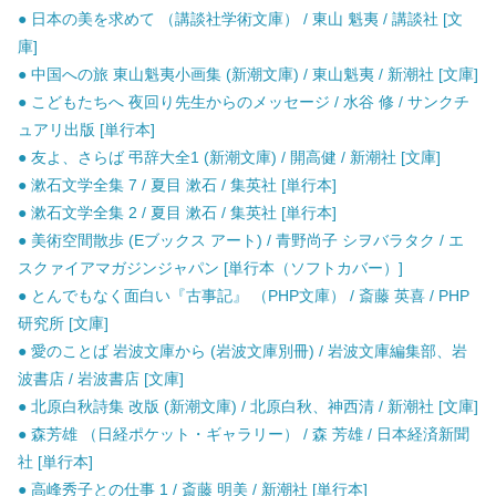
● 日本の美を求めて （講談社学術文庫） / 東山 魁夷 / 講談社 [文
庫]
● 中国への旅 東山魁夷小画集 (新潮文庫) / 東山魁夷 / 新潮社 [文庫]
● こどもたちへ 夜回り先生からのメッセージ / 水谷 修 / サンクチ
ュアリ出版 [単行本]
● 友よ、さらば 弔辞大全1 (新潮文庫) / 開高健 / 新潮社 [文庫]
● 漱石文学全集 7 / 夏目 漱石 / 集英社 [単行本]
● 漱石文学全集 2 / 夏目 漱石 / 集英社 [単行本]
● 美術空間散歩 (Eブックス アート) / 青野尚子 シヲバラタク / エ
スクァイアマガジンジャパン [単行本（ソフトカバー）]
● とんでもなく面白い『古事記』 （PHP文庫） / 斎藤 英喜 / PHP
研究所 [文庫]
● 愛のことば 岩波文庫から (岩波文庫別冊) / 岩波文庫編集部、岩
波書店 / 岩波書店 [文庫]
● 北原白秋詩集 改版 (新潮文庫) / 北原白秋、神西清 / 新潮社 [文庫]
● 森芳雄 （日経ポケット・ギャラリー） / 森 芳雄 / 日本経済新聞
社 [単行本]
● 高峰秀子との仕事 1 / 斎藤 明美 / 新潮社 [単行本]