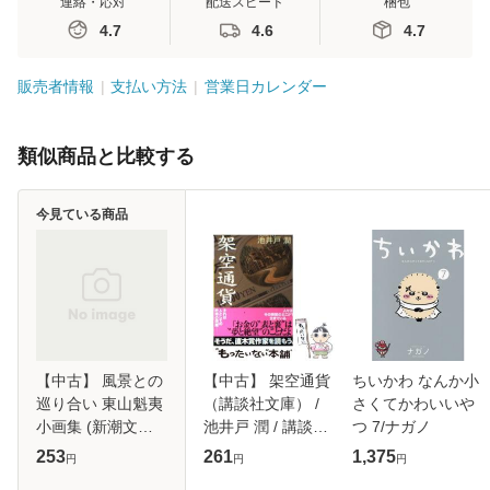
連絡・応対
配送スピード
梱包
4.7
4.6
4.7
販売者情報
支払い方法
営業日カレンダー
類似商品と比較する
今見ている商品
【中古】 風景との
【中古】 架空通貨
ちいかわ なんか小
巡り合い 東山魁夷
（講談社文庫） /
さくてかわいいや
小画集 (新潮文庫) /
池井戸 潤 / 講談社
つ 7/ナガノ
東山魁夷 / 新潮社
[文庫]【メール便送
253
261
1,375
円
円
円
[文庫]【メール便送
料無料】