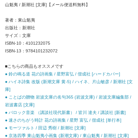
山魁夷 / 新潮社 [文庫]【メール便送料無料】
著者：東山魁夷
出版社：新潮社
サイズ：文庫
ISBN-10：4101232075
ISBN-13：9784101232072
■こちらの商品もオススメです
● 鈴の鳴る道 花の詩画集 / 星野富弘 / 偕成社 [ハードカバー]
● ハイネ詩集 改版 (新潮文庫 黄-5) / ハイネ、片山敏彦 / 新潮社 [文
庫]
● ことばの贈物 岩波文庫の名句365 (岩波文庫) / 岩波文庫編集部 /
岩波書店 [文庫]
● バロック音楽 （講談社現代新書） / 皆川 達夫 / 講談社 [新書]
● 速さのちがう時計 花の詩画集 / 星野 富弘 / 偕成社 [単行本]
● モーツァルト / 田辺 秀樹 / 新潮社 [文庫]
● 京洛四季 東山魁夷小画集 (新潮文庫) / 東山魁夷 / 新潮社 [文庫]