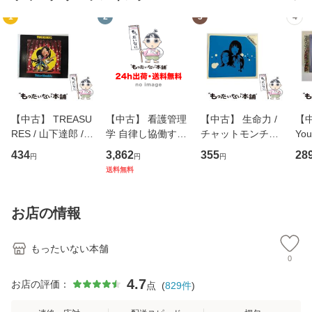
1
2
3
4
【中古】 TREASU
【中古】 看護管理
【中古】 生命力 /
【中
RES / 山下達郎 /
学 自律し協働する
チャットモンチー /
You
イーストウエス
専門職の看護マネ
キューンレコード
のがか
434
3,862
355
28
円
円
円
ト・ジャパン [CD]
ジメントスキル 改
[CD]【メール便送
【
送料無料
【メール便送料無
訂第3版 (看護学テ
料無料】
料
料】
キストNiCE) / 手島
恵 藤本幸三 / 南江
お店の情報
堂 [単行
もったいない本舗
0
4.7
お店の評価：
点
(
829
件
)