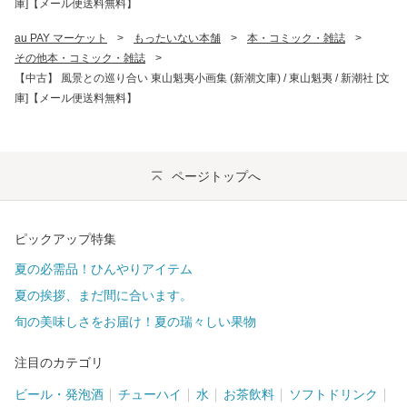
庫]【メール便送料無料】
au PAY マーケット
>
もったいない本舗
>
本・コミック・雑誌
>
その他本・コミック・雑誌
>
【中古】 風景との巡り合い 東山魁夷小画集 (新潮文庫) / 東山魁夷 / 新潮社 [文
庫]【メール便送料無料】
ページトップへ
ピックアップ特集
夏の必需品！ひんやりアイテム
夏の挨拶、まだ間に合います。
旬の美味しさをお届け！夏の瑞々しい果物
注目のカテゴリ
ビール・発泡酒
チューハイ
水
お茶飲料
ソフトドリンク