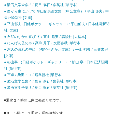
● 漱石文学全集 6 / 夏目 漱石 / 集英社 [単行本]
● 西から東にかけて 平山郁夫画文集 （中公文庫） / 平山 郁夫 / 中
央公論新社 [文庫]
● 平山郁夫 (日経ポケット・ギャラリー) / 平山郁夫 / 日本経済新聞
社 [文庫]
● 自然のなかの喜び 冬 / 東山 魁夷 / 講談社 [大型本]
● にんげん蚤の市 / 高峰 秀子 / 文藝春秋 [単行本]
● 悠久の流れの中に （知的生きかた文庫） / 平山 郁夫 / 三笠書房
[文庫]
● 杉山寧 （日経ポケット・ギャラリー） / 杉山 寧 / 日本経済新聞
社 [単行本]
● 百歳 / 柴田トヨ / 飛鳥新社 [単行本]
● 漱石文学全集 4 / 夏目 漱石 / 集英社 [単行本]
● 漱石文学全集 5 / 夏目 漱石 / 集英社 [単行本]
■通常２４時間以内に発送可能です。
■メール便は、１冊から送料無料です。