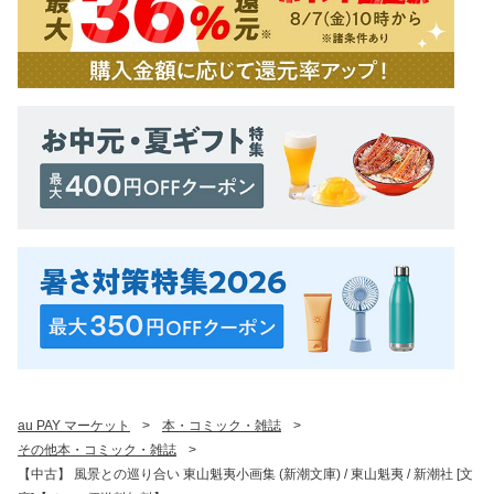
au PAY マーケット
>
本・コミック・雑誌
>
その他本・コミック・雑誌
>
【中古】 風景との巡り合い 東山魁夷小画集 (新潮文庫) / 東山魁夷 / 新潮社 [文