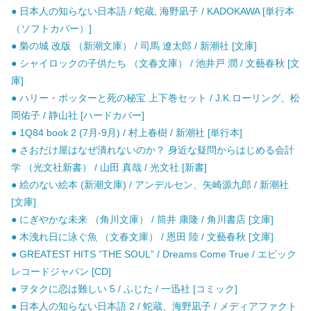
● 日本人の知らない日本語 / 蛇蔵, 海野凪子 / KADOKAWA [単行本
（ソフトカバー）]
● 梟の城 改版 （新潮文庫） / 司馬 遼太郎 / 新潮社 [文庫]
● シャイロックの子供たち （文春文庫） / 池井戸 潤 / 文藝春秋 [文
庫]
● ハリー・ポッターと死の秘宝 上下巻セット / J.K.ローリング、松
岡佑子 / 静山社 [ハードカバー]
● 1Q84 book 2 (7月-9月) / 村上春樹 / 新潮社 [単行本]
● さおだけ屋はなぜ潰れないのか？ 身近な疑問からはじめる会計
学 （光文社新書） / 山田 真哉 / 光文社 [新書]
● 絵のない絵本 (新潮文庫) / アンデルセン、矢崎源九郎 / 新潮社
[文庫]
● にぎやかな未来 （角川文庫） / 筒井 康隆 / 角川書店 [文庫]
● 木洩れ日に泳ぐ魚 （文春文庫） / 恩田 陸 / 文藝春秋 [文庫]
● GREATEST HITS ”THE SOUL” / Dreams Come True / エピック
レコードジャパン [CD]
● ヲタクに恋は難しい 5 / ふじた / 一迅社 [コミック]
● 日本人の知らない日本語 2 / 蛇蔵、海野凪子 / メディアファクト