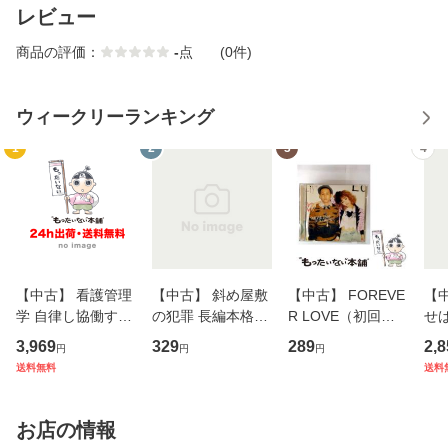
レビュー
商品の評価：
-
点
(0件)
ウィークリーランキング
1
2
3
4
【中古】 看護管理
【中古】 斜め屋敷
【中古】 FOREVE
【
学 自律し協働する
の犯罪 長編本格推
R LOVE（初回生
せば
専門職の看護マネ
理小説 (光文社文
産限定盤） / 清水
VD
3,969
329
289
2,8
円
円
円
ジメントスキル 改
庫) / 島田荘司 / 光
翔太×加藤ミリヤ /
タ
送料無料
送料
訂第3版 (看護学テ
文社 [文庫]【メー
[CD]【メール便送
ター
キストNiCE) / 手島
ル便送料無料】
料無料】
VD
恵 藤本幸三 / 南江
料
お店の情報
堂 [単行