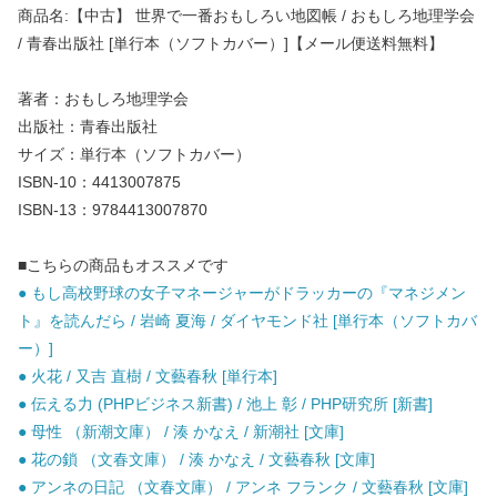
商品名:【中古】 世界で一番おもしろい地図帳 / おもしろ地理学会
/ 青春出版社 [単行本（ソフトカバー）]【メール便送料無料】
著者：おもしろ地理学会
出版社：青春出版社
サイズ：単行本（ソフトカバー）
ISBN-10：4413007875
ISBN-13：9784413007870
■こちらの商品もオススメです
● もし高校野球の女子マネージャーがドラッカーの『マネジメン
ト』を読んだら / 岩崎 夏海 / ダイヤモンド社 [単行本（ソフトカバ
ー）]
● 火花 / 又吉 直樹 / 文藝春秋 [単行本]
● 伝える力 (PHPビジネス新書) / 池上 彰 / PHP研究所 [新書]
● 母性 （新潮文庫） / 湊 かなえ / 新潮社 [文庫]
● 花の鎖 （文春文庫） / 湊 かなえ / 文藝春秋 [文庫]
● アンネの日記 （文春文庫） / アンネ フランク / 文藝春秋 [文庫]