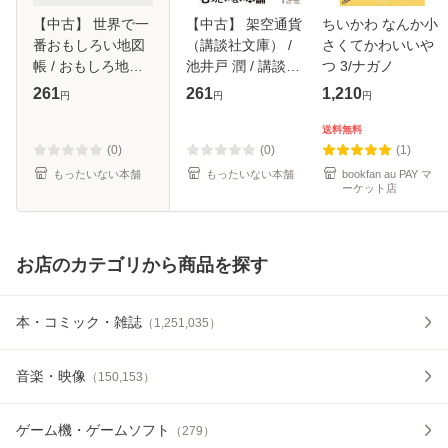
【中古】 世界で一
【中古】 架空通貨
ちいかわ なんか小
番おもしろい地図
（講談社文庫） /
さくてかわいいや
帳 / おもしろ地理
池井戸 潤 / 講談社
つ 3/ナガノ
学会 / 青春出版社
[文庫]【メール便送
261
261
1,210
円
円
円
[単行本（ソフトカ
料無料】
バー）]【メール便
送料無料
送料無料】
(0)
(0)
(1)
もったいない本舗
もったいない本舗
bookfan au PAY マ
ーケット店
お店のカテゴリから商品を探す
本・コミック・雑誌
（
1,251,035
）
音楽・映像
（
150,153
）
ゲーム機・ゲームソフト
（
279
）