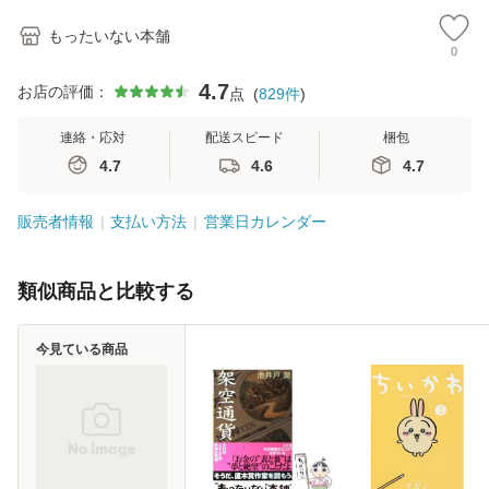
もったいない本舗
0
4.7
お店の評価：
点
(
829
件
)
連絡・応対
配送スピード
梱包
4.7
4.6
4.7
販売者情報
支払い方法
営業日カレンダー
類似商品と比較する
今見ている商品