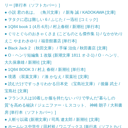
リー [単行本（ソフトカバー）]
● 小説 君の名は。 （角川文庫） / 新海 誠 / KADOKAWA [文庫]
● ヲタクに恋は難しい 6 / ふじた / 一迅社 [コミック]
● 1Q84 book 1 (4月-6月) / 村上春樹 / 新潮社 [単行本]
● ぐりとぐらのおきゃくさま (こどものとも傑作集 1) / なかがわり
えこ やまわきゆり / 福音館書店 [単行本]
● Black Jack 2 （秋田文庫） / 手塚 治虫 / 秋田書店 [文庫]
● O・ヘンリ短編集 1 改版 (新潮文庫 1811 オ-2-1) / O・ヘンリ、
大久保康雄 / 新潮社 [文庫]
● 1Q84 BOOK 3 / 村上 春樹 / 新潮社 [単行本]
● 境遇 （双葉文庫） / 湊 かなえ / 双葉社 [文庫]
● 読むだけですっきりわかる日本史 （宝島社文庫） / 後藤 武士 /
宝島社 [文庫]
● フランス人は10着しか服を持たない パリで学んだ“暮らしの
質”を高める秘訣 / ジェニファー・L スコット、 神崎 朗子 / 大和書
房 [単行本（ソフトカバー）]
● 人斬り以蔵 (新潮文庫) / 司馬 遼太郎 / 新潮社 [文庫]
● ホームレス中学生 / 田村裕 / ワニブックス [単行本（ソフトカバ