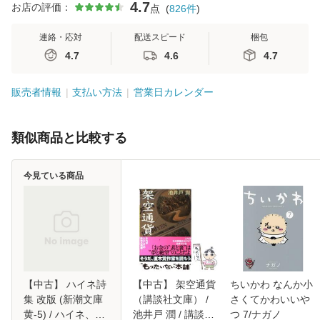
4.7
お店の評価：
点
(
826
件
)
連絡・応対
配送スピード
梱包
4.7
4.6
4.7
販売者情報
支払い方法
営業日カレンダー
類似商品と比較する
今見ている商品
【中古】 ハイネ詩
【中古】 架空通貨
ちいかわ なんか小
集 改版 (新潮文庫
（講談社文庫） /
さくてかわいいや
黄-5) / ハイネ、片
池井戸 潤 / 講談社
つ 7/ナガノ