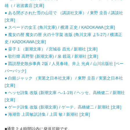
雄（ / 岩波書店 [文庫]
● ある閉ざされた雪の山荘で （講談社文庫） / 東野 圭吾 / 講談社
[文庫]
● スペードの女王 (角川文庫) / 横溝 正史 / KADOKAWA [文庫]
● 魔女の暦 魔女の暦 火の十字架 改版 (角川文庫 よ5-27) / 横溝正
史 / KADOKAWA [文庫]
● 晏子 1 （新潮文庫） / 宮城谷 昌光 / 新潮社 [文庫]
● 歌行燈 高野聖 (新潮文庫) / 泉 鏡花 / 新潮社 [文庫]
● 図説歴史散歩事典 2版 / 人見春雄、井上 光貞 / 山川出版社 [ペー
パーバック]
● 白銀ジャック （実業之日本社文庫） / 東野 圭吾 / 実業之日本社
[文庫]
● ヘッセ詩集 改版 (新潮文庫 へ-1-19) / ヘッセ、高橋健二 / 新潮社
[文庫]
● ゲーテ詩集 改版 (新潮文庫) / ゲーテ、高橋健二 / 新潮社 [文庫]
● 海潮音 上田敏訳詩集 / 上田 敏 / 新潮社 [文庫]
■通常２４時間以内に発送可能です。