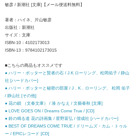
敏彦 / 新潮社 [文庫]【メール便送料無料】
著者：ハイネ、片山敏彦
出版社：新潮社
サイズ：文庫
ISBN-10：4102173013
ISBN-13：9784102173015
■こちらの商品もオススメです
● ハリー・ポッターと賢者の石 / J.K.ローリング、松岡佑子 / 静山
社 [ハードカバー]
● ハリー・ポッターと秘密の部屋 / J．K．ローリング、 松岡 佑子
/ 静山社 [その他]
● 花の鎖 （文春文庫） / 湊 かなえ / 文藝春秋 [文庫]
● LOVE GOES ON / Dreams Come True / [CD]
● 鈴の鳴る道 花の詩画集 / 星野富弘 / 偕成社 [ハードカバー]
● BEST OF DREAMS COME TRUE / ドリームズ・カム・トゥル
ー / EPICレコード [CD]