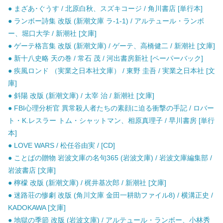
● まざあ･ぐうす / 北原白秋、スズキコージ / 角川書店 [単行本]
● ランボー詩集 改版 (新潮文庫 ラ-1-1) / アルテュール・ランボ
ー、堀口大学 / 新潮社 [文庫]
● ゲーテ格言集 改版 (新潮文庫) / ゲーテ、高橋健二 / 新潮社 [文庫]
● 新十八史略 天の巻 / 常石 茂 / 河出書房新社 [ペーパーバック]
● 疾風ロンド （実業之日本社文庫） / 東野 圭吾 / 実業之日本社 [文
庫]
● 斜陽 改版 (新潮文庫) / 太宰 治 / 新潮社 [文庫]
● FBI心理分析官 異常殺人者たちの素顔に迫る衝撃の手記 / ロバー
ト・K.レスラー トム・シャットマン、相原真理子 / 早川書房 [単行
本]
● LOVE WARS / 松任谷由実 / [CD]
● ことばの贈物 岩波文庫の名句365 (岩波文庫) / 岩波文庫編集部 /
岩波書店 [文庫]
● 檸檬 改版 (新潮文庫) / 梶井基次郎 / 新潮社 [文庫]
● 迷路荘の惨劇 改版 (角川文庫 金田一耕助ファイル8) / 横溝正史 /
KADOKAWA [文庫]
● 地獄の季節 改版 (岩波文庫) / アルテュール・ランボー、小林秀