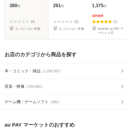
山敏彦 / 新潮社 [文
[文庫]【メール便送
380
261
1,375
円
円
円
庫]【メール便送料
料無料】
無料】
送料無料
(0)
(0)
(1)
もったいない本舗
もったいない本舗
bookfan au PAY マ
ーケット店
お店のカテゴリから商品を探す
本・コミック・雑誌
（
1,242,037
）
音楽・映像
（
150,004
）
ゲーム機・ゲームソフト
（
283
）
au PAY マーケット
のおすすめ