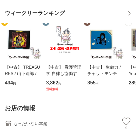
ウィークリーランキング
1
2
3
4
【中古】 TREASU
【中古】 看護管理
【中古】 生命力 /
【中
RES / 山下達郎 /
学 自律し協働する
チャットモンチー /
You
イーストウエス
専門職の看護マネ
キューンレコード
のがか
434
3,862
355
28
円
円
円
ト・ジャパン [CD]
ジメントスキル 改
[CD]【メール便送
【
送料無料
【メール便送料無
訂第3版 (看護学テ
料無料】
料
料】
キストNiCE) / 手島
恵 藤本幸三 / 南江
お店の情報
堂 [単行
もったいない本舗
0