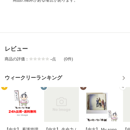
商品の痛みがある場合があります。
レビュー
商品の評価：
-
点
(0件)
ウィークリーランキング
1
2
3
4
【中古】 看護管理
【中古】 生命力 /
【中古】 My song
【中