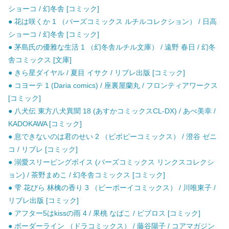
ショーコ / 幻冬舎 [コミック]
● 花は咲くか 1 （バーズコミックス ルチルコレクション） / 日高
ショーコ / 幻冬舎 [コミック]
● 茅島氏の優雅な生活 1 （幻冬舎ルチル文庫） / 遠野 春日 / 幻冬
舎コミックス [文庫]
● きら星ダイヤル / 夏目 イサク / リブレ出版 [コミック]
● コヨーテ 1 (Daria comics) / 座裏屋蘭丸 / フロンティアワークス
[コミック]
● 八犬伝 東方八犬異聞 18 (あすかコミックスCL-DX) / あべ美幸 /
KADOKAWA [コミック]
● 息できないのは君のせい 2 （ビボピーコミックス） / 澄谷 ゼニ
コ / リブレ [コミック]
● 溺愛スリーピングボイス (バーズコミックス リンクスコレクシ
ョン) / 茶野まめこ / 幻冬舎コミックス [コミック]
● 雫 花びら 林檎の香り 3 （ビーボーイコミックス） / 川唯東子 /
リブレ出版 [コミック]
● アフター5はkissの雨 4 / 果桃 なばこ / ビブロス [コミック]
● ボーダーライン （ドラコミックス） / 藤谷陽子 / コアマガジン