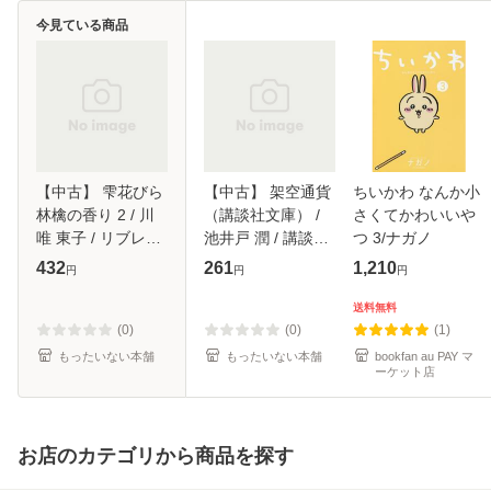
今見ている商品
【中古】 雫花びら
【中古】 架空通貨
ちいかわ なんか小
林檎の香り 2 / 川
（講談社文庫） /
さくてかわいいや
唯 東子 / リブレ出
池井戸 潤 / 講談社
つ 3/ナガノ
版 [コミック]【メ
[文庫]【メール便送
432
261
1,210
円
円
円
ール便送料無料】
料無料】
送料無料
(0)
(0)
(1)
もったいない本舗
もったいない本舗
bookfan au PAY マ
ーケット店
お店のカテゴリから商品を探す