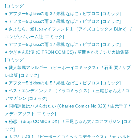
[コミック]
● アフター5はkissの雨 3 / 果桃 なばこ / ビブロス [コミック]
● アフター5はkissの雨 2 / 果桃 なばこ / ビブロス [コミック]
● さよなら、愛しのマイフレンド 1 （アイズコミックス BLink） /
エンゾウ / ホーム社 [コミック]
● アフター5はkissの雨 1 / 果桃 なばこ / ビブロス [コミック]
● やぎさん郵便 (CITRON COMICS) / 草間さかえ / シリカ編集部
[コミック]
● 愛人隷属アレルギー （ビーボーイコミックス） / 石田 要 / リブ
レ出版 [コミック]
● アフター5はkissの雨 5 / 果桃 なばこ / ビブロス [コミック]
● ベストエンディング？ （ドラコミックス） / 三尾じゅん太 / コ
アマガジン [コミック]
● 同崎課長はハメられたい (Charles Comics No.023) / 由元千子 /
メディアソフト [コミック]
● 秘恋 （drap COMICS DX） / 三尾じゅん太 / コアマガジン [コミ
ック]
● 人でない狼 1 （ビーボーイコミックスデラックス） / 元 ハルヒ