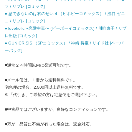
ラ / リブレ [コミック]
● 息できないのは君のせい 4 （ビボピーコミックス） / 澄谷 ゼニ
コ / リブレ [コミック]
● loveholic〜恋愛中毒〜 (ビーボーイコミックス) / 川唯東子 / リブ
レ出版 [コミック]
● GUN CRISIS （SPコミックス） / 神崎 将臣 / リイド社 [ペーパ
ーバック]
■通常２４時間以内に発送可能です。
■メール便は、１冊から送料無料です。
宅急便の場合、2,500円以上送料無料です。
※「代引き」ご希望の方は宅急便をご選択下さい。
■中古品ではございますが、良好なコンディションです。
■万が一品質に不備が有った場合は、返金対応。