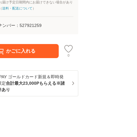
お届け予定日期間内にお届けできない場合があり
（
送料・配送について
）
ナンバー：
527921259
かごに入れる
0
u PAY ゴールドカード新規＆即時発
限定
合計最大23,000Pもらえる※諸
件あり