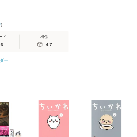
件
)
ード
梱包
.6
4.7
ダー