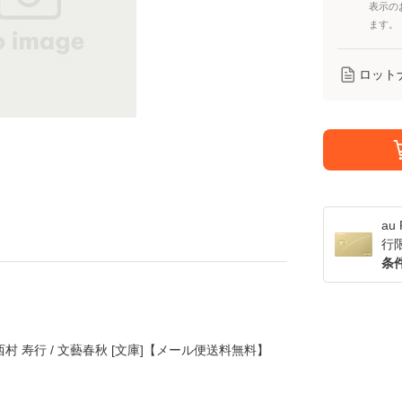
表示の
ます。
ロット
a
行
条
西村 寿行 / 文藝春秋 [文庫]【メール便送料無料】