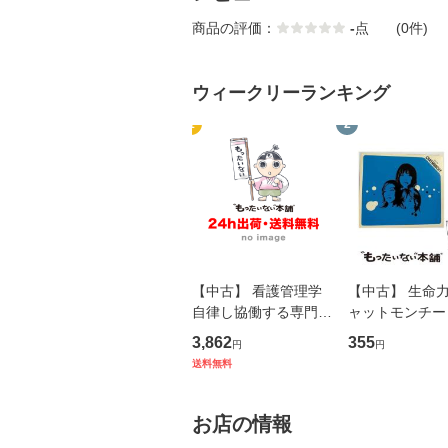
商品の評価：
-
点
(0件)
ウィークリーランキング
1
2
【中古】 看護管理学
【中古】 生命力 
自律し協働する専門職
ャットモンチー 
の看護マネジメントス
ーンレコード [C
3,862
355
円
円
キル 改訂第3版 (看護
【メール便送料
送料無料
学テキストNiCE) / 手
島恵 藤本幸三 / 南江
堂 [単行
お店の情報