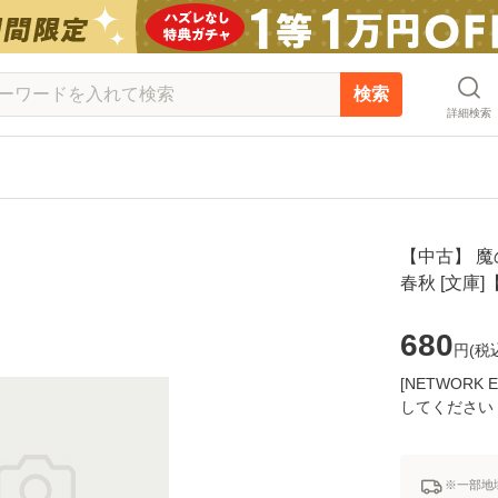
検索
詳細検索
【中古】 魔の
春秋 [文庫
680
円(
税
[NETWOR
してください
※一部地