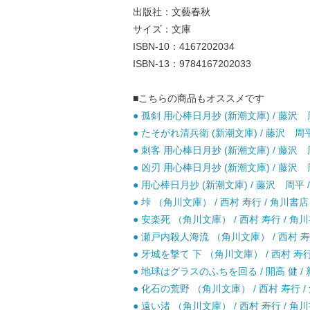
出版社：文藝春秋
サイズ：文庫
ISBN-10：4167202034
ISBN-13：9784167202033
■こちらの商品もオススメです
● 孤剣 用心棒日月抄 (新潮文庫) / 藤沢 周
● たそがれ清兵衛 (新潮文庫) / 藤沢 周平 
● 刺客 用心棒日月抄 (新潮文庫) / 藤沢 周
● 凶刃 用心棒日月抄 (新潮文庫) / 藤沢 周
● 用心棒日月抄 (新潮文庫) / 藤沢 周平 /
● 垰 （角川文庫） / 西村 寿行 / 角川書店 
● 安楽死 （角川文庫） / 西村 寿行 / 角川
● 瀬戸内殺人海流 （角川文庫） / 西村 寿行
● 牙城を撃て 下 （角川文庫） / 西村 寿行 
● 地球はグラスのふちを回る / 開高 健 / 
● 化石の荒野 （角川文庫） / 西村 寿行 /
● 遠い渚 （角川文庫） / 西村 寿行 / 角川