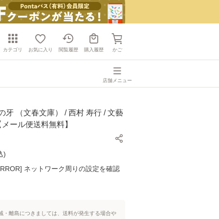
カテゴリ
お気に入り
閲覧履歴
購入履歴
かご
店舗メニュー
牙 （文春文庫） / 西村 寿行 / 文藝
]【メール便送料無料】
込
)
K ERROR] ネットワーク周りの設定を確認
域・離島につきましては、送料が発生する場合や