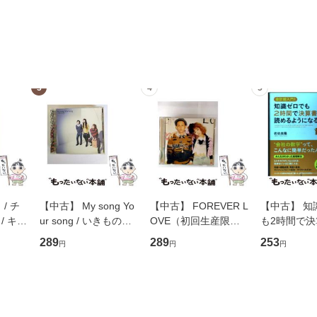
3
4
5
/ チ
【中古】 My song Yo
【中古】 FOREVER L
【中古】 知
/ キュ
ur song / いきものが
OVE（初回生産限定
も2時間で
D]
かり / [CD]【メール便
盤） / 清水翔太×加藤
めるようにな
289
289
253
円
円
円
無料】
送料無料】
ミリヤ / [CD]【メール
計超入門！ /
便送料無料】
隆 / 高橋書
（ソフトカバ
【メール便