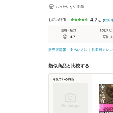
もったいない本舗
4.7
お店の評価：
点
(
826
連絡・応対
配送スピ
4.7
4
販売者情報
支払い方法
営業日カレン
類似商品と比較する
今見ている商品