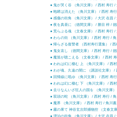
● 鬼が哭く谷 （角川文庫） / 西村 寿行 /
● 咆哮は消えた （角川文庫） / 西村 寿行 
● 感傷の街角 （角川文庫） / 大沢 在昌 /
● 夜を真昼に （徳間文庫） / 勝目 梓 / 徳
● 荒らぶる魂 （文春文庫） / 西村 寿行 /
● わらの街 （角川文庫） / 西村 寿行 / 角
● 帰らざる復讐者 （西村寿行選集） / 西村
● 鬼女哀し （徳間文庫） / 西村 寿行 / 徳
● 魔笛が聴こえる （文春文庫） / 西村 寿行
● われは幻に棲む 上 （角川文庫） / 西村 
● わが魂、久遠の闇に （講談社文庫） / 西
● 回帰線に吼ゆ （角川文庫） / 西村 寿行 
● われは幻に棲む 下 （角川文庫） / 西村 
● 去りなんいざ狂人の国を （角川文庫） / 
● 双頭の蛇 （角川文庫） / 西村 寿行 / 角
● 魔界 （角川文庫） / 西村 寿行 / 角川書
● 霧の果て 神谷玄次郎捕物控 （文春文庫） 
● 漂泊の街角 （角川文庫） / 大沢 在昌 /