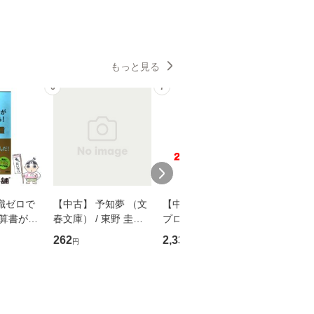
もっと見る
6
7
8
識ゼロで
【中古】 予知夢 （文
【中古】 野ブタ。を
【中古】 
決算書が読
春文庫） / 東野 圭吾 /
プロデュース [DVD-B
島みゆき / [CD]【
る！ 会
文藝春秋 [文庫]【メー
OX] / バップ [DVD]
ル便送料
262
2,335
2,150
円
円
円
 佐伯 良
ル便送料無料】
【メール便送料無料】
店 [単行本
ー）]
送