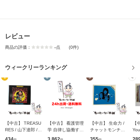
レビュー
商品の評価：
-
点
(0件)
ウィークリーランキング
1
2
3
4
【中古】 TREASU
【中古】 看護管理
【中古】 生命力 /
【中
RES / 山下達郎 /
学 自律し協働する
チャットモンチー /
You
イーストウエス
専門職の看護マネ
キューンレコード
のがか
434
3,862
355
28
円
円
円