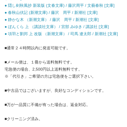
● 隠し剣秋風抄 新装版 (文春文庫) / 藤沢周平 / 文藝春秋 [文庫]
● 春秋山伏記 (新潮文庫) / 藤沢 周平 / 新潮社 [文庫]
● 静かな木 （新潮文庫） / 藤沢 周平 / 新潮社 [文庫]
● ぼんくら 上 （講談社文庫） / 宮部 みゆき / 講談社 [文庫]
● 項羽と劉邦 上 改版 （新潮文庫） / 司馬 遼太郎 / 新潮社 [文庫]
■通常２４時間以内に発送可能です。
■メール便は、１冊から送料無料です。
宅急便の場合、2,500円以上送料無料です。
※「代引き」ご希望の方は宅急便をご選択下さい。
■中古品ではございますが、良好なコンディションです。
■万が一品質に不備が有った場合は、返金対応。
■クリーニング済み。