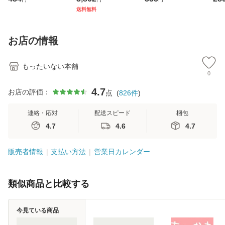
ト・ジャパン [CD]
ジメントスキル 改
[CD]【メール便送
【
送料無料
【メール便送料無
訂第3版 (看護学テ
料無料】
料
料】
キストNiCE) / 手島
恵 藤本幸三 / 南江
お店の情報
堂 [単行
もったいない本舗
0
4.7
お店の評価：
点
(
826
件
)
連絡・応対
配送スピード
梱包
4.7
4.6
4.7
販売者情報
支払い方法
営業日カレンダー
類似商品と比較する
今見ている商品