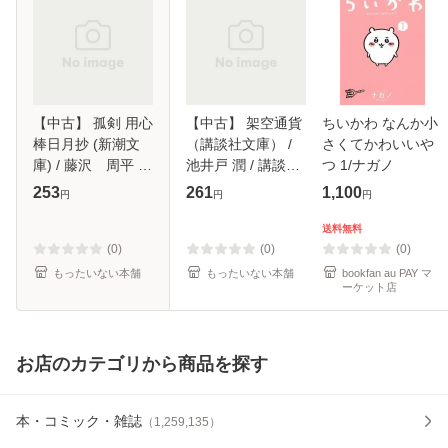
【中古】 孤剣 用心
【中古】 架空通貨
ちいかわ なんか小
棒日月抄 (新潮文
（講談社文庫） /
さくてかわいいや
庫) / 藤沢 周平 /
池井戸 潤 / 講談社
つ 1/ナガノ
新潮社 [文庫]【メ
[文庫]【メール便送
253
261
1,100
円
円
円
ール便送料無料】
料無料】
送料無料
(0)
(0)
(0)
もったいない本舗
もったいない本舗
bookfan au PAY マ
ーケット店
お店のカテゴリから商品を探す
本・コミック・雑誌
（
1,259,135
）