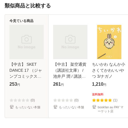
類似商品と比較する
今見ている商品
【中古】 SKET
【中古】 架空通貨
ちいかわ なんか小
DANCE 17 （ジャ
（講談社文庫） /
さくてかわいいや
ンプコミックス） /
池井戸 潤 / 講談社
つ 3/ナガノ
篠原 健太 / 集英社
[文庫]【メール便送
253
261
1,210
円
円
円
[コミック]【メール
料無料】
便送料無料】
送料無料
(0)
(0)
(1)
もったいない本舗
もったいない本舗
bookfan au PAY マ
ーケット店