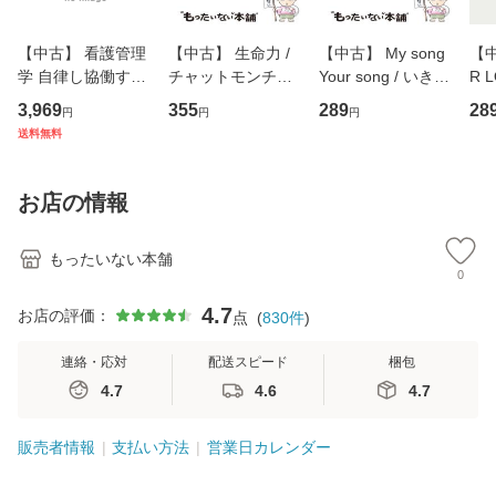
【中古】 看護管理
【中古】 生命力 /
【中古】 My song
【中
学 自律し協働する
チャットモンチー /
Your song / いきも
R 
専門職の看護マネ
キューンレコード
のがかり / [CD]
産限
3,969
355
289
28
円
円
円
ジメントスキル 改
[CD]【メール便送
【メール便送料無
翔太
送料無料
訂第3版 (看護学テ
料無料】
料】
[C
キストNiCE) / 手島
料
恵 藤本幸三 / 南江
お店の情報
堂 [単行
もったいない本舗
0
4.7
お店の評価：
点
(
830
件
)
連絡・応対
配送スピード
梱包
4.7
4.6
4.7
販売者情報
支払い方法
営業日カレンダー