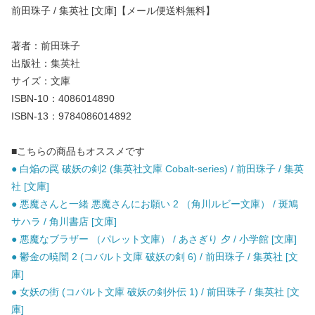
前田珠子 / 集英社 [文庫]【メール便送料無料】
著者：前田珠子
出版社：集英社
サイズ：文庫
ISBN-10：4086014890
ISBN-13：9784086014892
■こちらの商品もオススメです
● 白焔の罠 破妖の剣2 (集英社文庫 Cobalt-series) / 前田珠子 / 集英
社 [文庫]
● 悪魔さんと一緒 悪魔さんにお願い 2 （角川ルビー文庫） / 斑鳩
サハラ / 角川書店 [文庫]
● 悪魔なブラザー （パレット文庫） / あさぎり 夕 / 小学館 [文庫]
● 鬱金の暁闇 2 (コバルト文庫 破妖の剣 6) / 前田珠子 / 集英社 [文
庫]
● 女妖の街 (コバルト文庫 破妖の剣外伝 1) / 前田珠子 / 集英社 [文
庫]