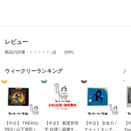
レビュー
商品の評価：
-
点
(0件)
ウィークリーランキング
1
2
3
4
【中古】 TREASU
【中古】 看護管理
【中古】 生命力 /
【中
RES / 山下達郎 /
学 自律し協働する
チャットモンチー /
You