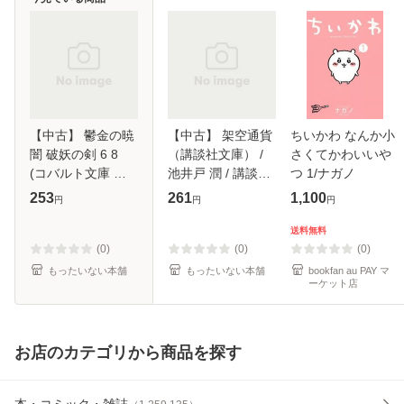
【中古】 鬱金の暁
【中古】 架空通貨
ちいかわ なんか小
闇 破妖の剣 6 8
（講談社文庫） /
さくてかわいいや
(コバルト文庫 ま2-
池井戸 潤 / 講談社
つ 1/ナガノ
93) / 前田珠子 / 集
[文庫]【メール便送
253
261
1,100
円
円
円
英社 [文庫]【メー
料無料】
ル便送料無料】
送料無料
(0)
(0)
(0)
もったいない本舗
もったいない本舗
bookfan au PAY マ
ーケット店
お店のカテゴリから商品を探す
本・コミック・雑誌