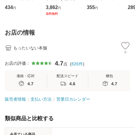
イーストウエス
専門職の看護マネ
キューンレコード
のがか
434
3,862
355
28
円
円
円
ト・ジャパン [CD]
ジメントスキル 改
[CD]【メール便送
【
送料無料
【メール便送料無
訂第3版 (看護学テ
料無料】
料
料】
キストNiCE) / 手島
恵 藤本幸三 / 南江
お店の情報
堂 [単行
もったいない本舗
0
4.7
お店の評価：
点
(
826
件
)
連絡・応対
配送スピード
梱包
4.7
4.6
4.7
販売者情報
支払い方法
営業日カレンダー
類似商品と比較する
今見ている商品