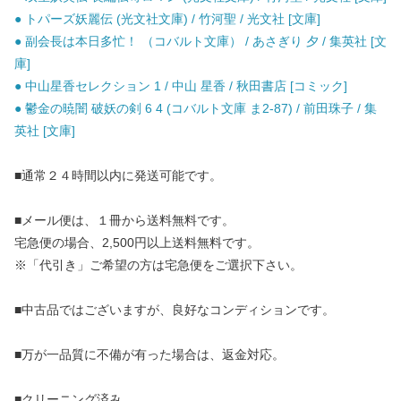
● トパーズ妖麗伝 (光文社文庫) / 竹河聖 / 光文社 [文庫]
● 副会長は本日多忙！ （コバルト文庫） / あさぎり 夕 / 集英社 [文
庫]
● 中山星香セレクション 1 / 中山 星香 / 秋田書店 [コミック]
● 鬱金の暁闇 破妖の剣 6 4 (コバルト文庫 ま2-87) / 前田珠子 / 集
英社 [文庫]
■通常２４時間以内に発送可能です。
■メール便は、１冊から送料無料です。
宅急便の場合、2,500円以上送料無料です。
※「代引き」ご希望の方は宅急便をご選択下さい。
■中古品ではございますが、良好なコンディションです。
■万が一品質に不備が有った場合は、返金対応。
■クリーニング済み。