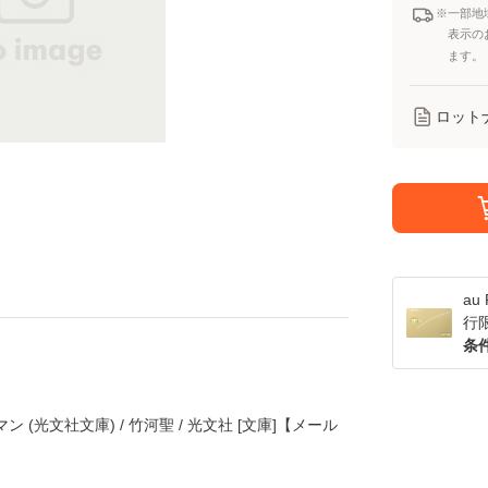
※一部地
表示の
ます。
ロット
a
行
条
(光文社文庫) / 竹河聖 / 光文社 [文庫]【メール