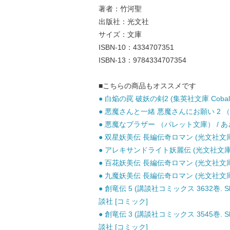
著者：竹河聖
出版社：光文社
サイズ：文庫
ISBN-10：4334707351
ISBN-13：9784334707354
■こちらの商品もオススメです
● 白焔の罠 破妖の剣2 (集英社文庫 Cobalt-s
● 悪魔さんと一緒 悪魔さんにお願い 2 （角
● 悪魔なブラザー （パレット文庫） / あさ
● 双星妖美伝 長編伝奇ロマン (光文社文庫) 
● アレキサンドライト妖麗伝 (光文社文庫) /
● 百花妖美伝 長編伝奇ロマン (光文社文庫) 
● 九魔妖美伝 長編伝奇ロマン (光文社文庫) 
● 創竜伝 5 (講談社コミックス 3632巻. Sho
談社 [コミック]
● 創竜伝 3 (講談社コミックス 3545巻. Sho
談社 [コミック]