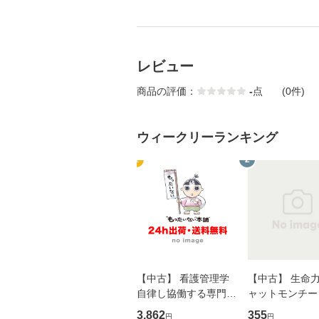
レビュー
商品の評価：
-
点
(0件)
ウィークリーランキング
1
2
【中古】 看護管理学
【中古】 生命力 
自律し協働する専門職
ャットモンチー 
の看護マネジメントス
ーンレコード [C
3,862
355
円
円