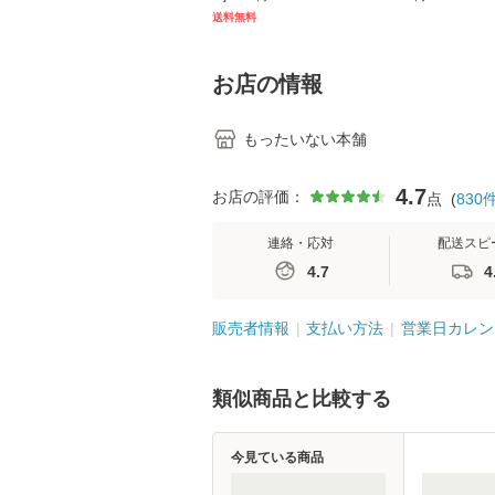
キル 改訂第3版 (看護
【メール便送料
送料無料
学テキストNiCE) / 手
島恵 藤本幸三 / 南江
堂 [単行
お店の情報
もったいない本舗
4.7
お店の評価：
点
(
830
連絡・応対
配送スピ
4.7
4
販売者情報
支払い方法
営業日カレン
類似商品と比較する
今見ている商品