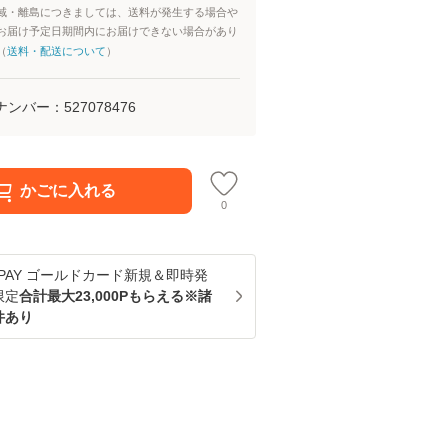
域・離島につきましては、送料が発生する場合や
お届け予定日期間内にお届けできない場合があり
（
送料・配送について
）
ナンバー：
527078476
かごに入れる
0
u PAY ゴールドカード新規＆即時発
限定
合計最大23,000Pもらえる※諸
件あり