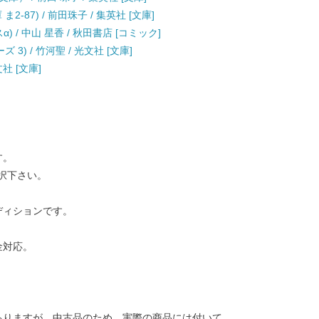
2-87) / 前田珠子 / 集英社 [文庫]
) / 中山 星香 / 秋田書店 [コミック]
3) / 竹河聖 / 光文社 [文庫]
社 [文庫]
す。
択下さい。
ディションです。
金対応。
ありますが、中古品のため、実際の商品には付いて