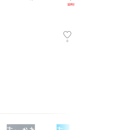
談社現代新書） / 下条
ム・エンターテイメン
計超入門！
送料無料
】
信輔 / 講談社 [新書]
ト [DVD]【メール便送
隆 / 高
【メール便送料無料】
料無料】
（ソフト
【メール
0