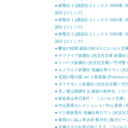
● 創竜伝 4 (講談社コミックス 3589巻. Sho
談社 [コミック]
● 創竜伝 1 (講談社コミックス 3491巻. Sho
談社 [コミック]
● 創竜伝 2 (講談社コミックス 3492巻. Sho
談社 [コミック]
● 鬱金の暁闇 破妖の剣 6 5 (コバルト文庫 ま
● サファイア妖麗伝 (光文社文庫 妖麗伝シリー
● トパーズ妖麗伝 (光文社文庫) / 竹河聖 /
● エメラルド妖麗伝 長編伝奇ロマン (光文社文
● 花冠の竜の国 vol. 2 新装版 (Princess 
● ダイヤモンド妖麗伝 (光文社文庫) / 竹河
● 言ノ葉は呪縛する 破妖の剣外伝 （コバルト
● 副会長は本日多忙！ （コバルト文庫） / 
● 中山星香セレクション 1 / 中山 星香 /
● 十三夜妖美伝 長編伝奇ロマン (光文社文庫)
● 夜明けに結ぶ朱き絆 斬月伝 (角川ビーンズ文
● 女神さまのお気の向くまま （コバルト文庫）