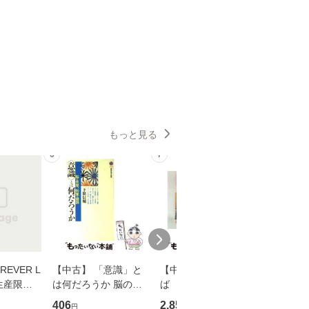
もっと見る
6
7
8
EVER L
【中古】 「意識」と
【中古】 耳をすませ
【中古】
生産限定
は何だろうか 脳の来
ば 〈2枚組〉 [DVD] /
も2時間
翔太×加藤
歴、知覚の錯誤 （講
ブエナ・ビスタ・ホー
めるよう
406
2,852
253
円
円
円