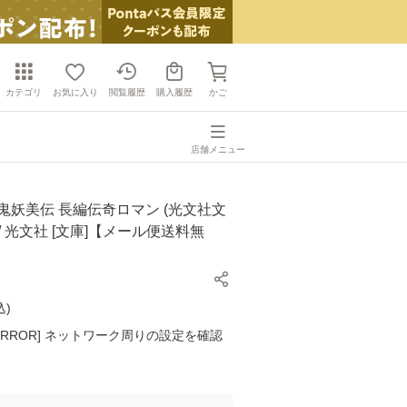
カテゴリ
お気に入り
閲覧履歴
購入履歴
かご
店舗メニュー
鬼妖美伝 長編伝奇ロマン (光文社文
聖 / 光文社 [文庫]【メール便送料無
込
)
K ERROR] ネットワーク周りの設定を確認