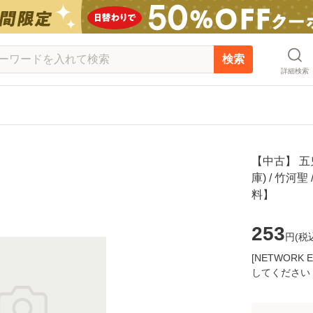
検索
詳細検索
【中古】 五
庫) / 竹河
料】
253
円(
税
[NETWOR
してください