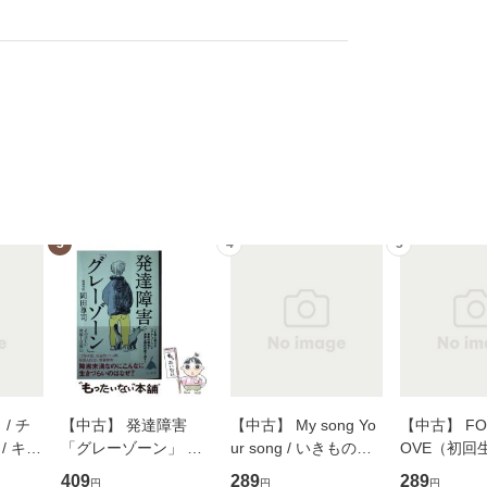
3
4
5
/ チ
【中古】 発達障害
【中古】 My song Yo
【中古】 FOR
/ キュ
「グレーゾーン」 そ
ur song / いきものが
OVE（初回
D]
の正しい理解と克服法
かり / [CD]【メール便
盤） / 清水
409
289
289
円
円
円