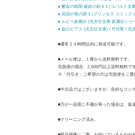
● 鬱金の暁闇 破妖の剣 6 4 (コバルト文庫 ま
● 花冠の竜の国 3 (プリンセス コミックスα
● ルビー妖麗伝 (光文社文庫 妖麗伝シリーズ 
● 血のピアス (光文社文庫) / 竹河聖 / 光文
■通常２４時間以内に発送可能です。
■メール便は、１冊から送料無料です。
宅急便の場合、2,500円以上送料無料で
※「代引き」ご希望の方は宅急便をご選
■中古品ではございますが、良好なコン
■万が一品質に不備が有った場合は、返
■クリーニング済み。
■商品画像に「帯」が付いているものが