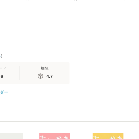
無料】
(SB新書 572) / 岡田尊
送料無料】
ミリヤ / [CD]【メール
司 / ＳＢクリエイティ
便送料無料
ブ [新書]【メール便送
料無料】
件
)
ード
梱包
.6
4.7
ダー