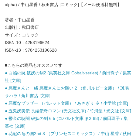
alpha) / 中山星香 / 秋田書店 [コミック]【メール便送料無料】
著者：中山星香
出版社：秋田書店
サイズ：コミック
ISBN-10：4253196624
ISBN-13：9784253196628
■こちらの商品もオススメです
● 白焔の罠 破妖の剣2 (集英社文庫 Cobalt-series) / 前田珠子 / 集英
社 [文庫]
● 悪魔さんと一緒 悪魔さんにお願い 2 （角川ルビー文庫） / 斑鳩
サハラ / 角川書店 [文庫]
● 悪魔なブラザー （パレット文庫） / あさぎり 夕 / 小学館 [文庫]
● 五鬼妖美伝 長編伝奇ロマン (光文社文庫) / 竹河聖 / 光文社 [文庫]
● 鬱金の暁闇 破妖の剣 6 5 (コバルト文庫 ま2-88) / 前田珠子 / 集
英社 [文庫]
● 花冠の竜の国2nd 3 （プリンセスコミックス） / 中山 星香 / 秋田