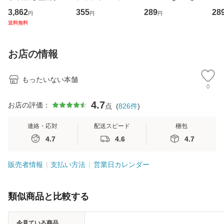
専門職の看護マネ
キューンレコード
のがかり / [CD]
産限
3,862
355
289
28
円
円
円
ジメントスキル 改
[CD]【メール便送
【メール便送料無
翔太
送料無料
訂第3版 (看護学テ
料無料】
料】
[C
キストNiCE) / 手島
料
恵 藤本幸三 / 南江
お店の情報
堂 [単行
もったいない本舗
0
4.7
お店の評価：
点
(
826
件
)
連絡・応対
配送スピード
梱包
4.7
4.6
4.7
販売者情報
支払い方法
営業日カレンダー
類似商品と比較する
今見ている商品