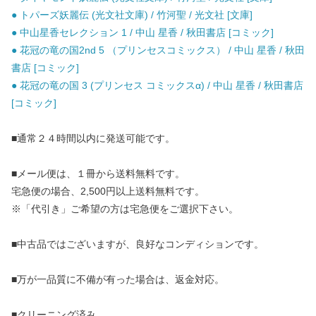
● トパーズ妖麗伝 (光文社文庫) / 竹河聖 / 光文社 [文庫]
● 中山星香セレクション 1 / 中山 星香 / 秋田書店 [コミック]
● 花冠の竜の国2nd 5 （プリンセスコミックス） / 中山 星香 / 秋田
書店 [コミック]
● 花冠の竜の国 3 (プリンセス コミックスα) / 中山 星香 / 秋田書店
[コミック]
■通常２４時間以内に発送可能です。
■メール便は、１冊から送料無料です。
宅急便の場合、2,500円以上送料無料です。
※「代引き」ご希望の方は宅急便をご選択下さい。
■中古品ではございますが、良好なコンディションです。
■万が一品質に不備が有った場合は、返金対応。
■クリーニング済み。