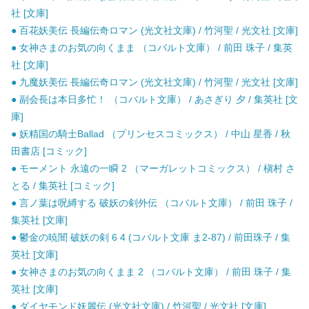
社 [文庫]
● 百花妖美伝 長編伝奇ロマン (光文社文庫) / 竹河聖 / 光文社 [文庫]
● 女神さまのお気の向くまま （コバルト文庫） / 前田 珠子 / 集英
社 [文庫]
● 九魔妖美伝 長編伝奇ロマン (光文社文庫) / 竹河聖 / 光文社 [文庫]
● 副会長は本日多忙！ （コバルト文庫） / あさぎり 夕 / 集英社 [文
庫]
● 妖精国の騎士Ballad （プリンセスコミックス） / 中山 星香 / 秋
田書店 [コミック]
● モーメント 永遠の一瞬 2 （マーガレットコミックス） / 槇村 さ
とる / 集英社 [コミック]
● 言ノ葉は呪縛する 破妖の剣外伝 （コバルト文庫） / 前田 珠子 /
集英社 [文庫]
● 鬱金の暁闇 破妖の剣 6 4 (コバルト文庫 ま2-87) / 前田珠子 / 集
英社 [文庫]
● 女神さまのお気の向くまま 2 （コバルト文庫） / 前田 珠子 / 集
英社 [文庫]
● ダイヤモンド妖麗伝 (光文社文庫) / 竹河聖 / 光文社 [文庫]