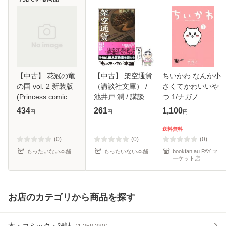
【中古】 花冠の竜
【中古】 架空通貨
ちいかわ なんか小
の国 vol. 2 新装版
（講談社文庫） /
さくてかわいいや
(Princess comics
池井戸 潤 / 講談社
つ 1/ナガノ
alpha) / 中山星香 /
[文庫]【メール便送
434
261
1,100
円
円
円
秋田書店 [コミッ
料無料】
ク]【メール便送料
送料無料
無料】
(0)
(0)
(0)
もったいない本舗
もったいない本舗
bookfan au PAY マ
ーケット店
お店のカテゴリから商品を探す
本・コミック・雑誌