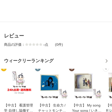
レビュー
商品の評価：
-
点
(0件)
ウィークリーランキング
1
2
3
4
【中古】 看護管理
【中古】 生命力 /
【中古】 My song
【中
学 自律し協働する
チャットモンチー /
Your song / いきも
R 