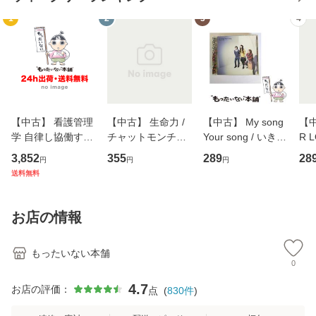
1
2
3
4
【中古】 看護管理
【中古】 生命力 /
【中古】 My song
【中
学 自律し協働する
チャットモンチー /
Your song / いきも
R 
専門職の看護マネ
キューンレコード
のがかり / [CD]
産限
3,852
355
289
28
円
円
円
ジメントスキル 改
[CD]【メール便送
【メール便送料無
翔太
送料無料
訂第3版 (看護学テ
料無料】
料】
[C
キストNiCE) / 手島
料
恵 藤本幸三 / 南江
お店の情報
堂 [単行
もったいない本舗
0
4.7
お店の評価：
点
(
830
件
)