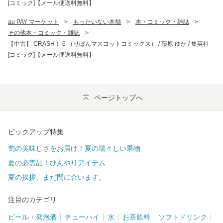
[コミック]【メール便送料無料】
au PAY マーケット
>
もったいない本舗
>
本・コミック・雑誌
>
その他本・コミック・雑誌
>
【中古】 CRASH！ 6 （りぼんマスコットコミックス） / 藤原 ゆか / 集英社
[コミック]【メール便送料無料】
ページトップへ
ピックアップ特集
旬の美味しさをお届け！夏の瑞々しい果物
夏の必需品！ひんやりアイテム
夏の挨拶、まだ間に合います。
注目のカテゴリ
ビール・発泡酒
チューハイ
水
お茶飲料
ソフトドリンク