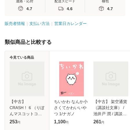
連絡・応対
配送スピード
梱包
4.7
4.6
4.7
販売者情報
支払い方法
営業日カレンダー
類似商品と比較する
今見ている商品
【中古】
ちいかわ なんか小
【中古】 架空通貨
CRASH！ 6 （りぼ
さくてかわいいや
（講談社文庫） /
んマスコットコミ
つ 1/ナガノ
池井戸 潤 / 講談社
ックス） / 藤原 ゆ
[文庫]【メール便送
253
1,100
261
円
円
円
か / 集英社 [コミッ
料無料】