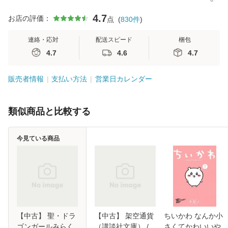
4.7
お店の評価：
点
(
830
件
)
連絡・応対
配送スピード
梱包
4.7
4.6
4.7
販売者情報
支払い方法
営業日カレンダー
類似商品と比較する
今見ている商品
【中古】 聖・ドラ
【中古】 架空通貨
ちいかわ なんか小
ゴンガールみらく
（講談社文庫） /
さくてかわいいや