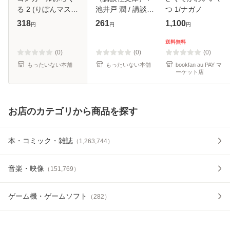
る 2 (りぼんマスコ
池井戸 潤 / 講談社
つ 1/ナガノ
ットコミックス) /
[文庫]【メール便送
318
261
1,100
円
円
円
松本夏実 / 集英社
料無料】
[コミック]【メール
送料無料
便送料無料】
(0)
(0)
(0)
もったいない本舗
もったいない本舗
bookfan au PAY マ
ーケット店
お店のカテゴリから商品を探す
本・コミック・雑誌
（
1,263,744
）
音楽・映像
（
151,769
）
ゲーム機・ゲームソフト
（
282
）