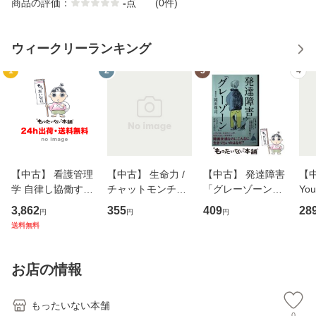
商品の評価：
-
点
(0件)
ウィークリーランキング
1
2
3
4
【中古】 看護管理
【中古】 生命力 /
【中古】 発達障害
【中
学 自律し協働する
チャットモンチー /
「グレーゾーン」
You
専門職の看護マネ
キューンレコード
その正しい理解と
のがか
3,862
355
409
28
円
円
円
ジメントスキル 改
[CD]【メール便送
克服法 (SB新書 57
【
送料無料
訂第3版 (看護学テ
料無料】
2) / 岡田尊司 / Ｓ
料
キストNiCE) / 手島
Ｂクリエイティブ
恵 藤本幸三 / 南江
[新書]【メール便送
お店の情報
堂 [単行
料無料】
もったいない本舗
0