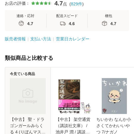
4.7
お店の評価：
点
(
829
件
)
連絡・応対
配送スピード
梱包
4.7
4.6
4.7
販売者情報
支払い方法
営業日カレンダー
類似商品と比較する
今見ている商品
【中古】 聖・ドラ
【中古】 架空通貨
ちいかわ なんか小
ゴンガールみらく
（講談社文庫） /
さくてかわいいや
る 4 (りぼんマスコ
池井戸 潤 / 講談社
つ 7/ナガノ