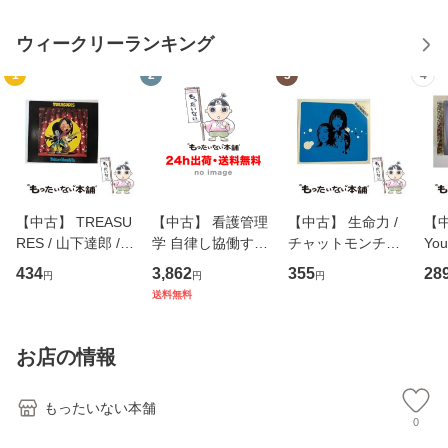
ウィークリーランキング
1
2
3
4
【中古】 TREASU
【中古】 看護管理
【中古】 生命力 /
【中
RES / 山下達郎 /
学 自律し協働する
チャットモンチー /
You
イーストウエス
専門職の看護マネ
キューンレコード
のがか
434
3,862
355
28
円
円
円
ト・ジャパン [CD]
ジメントスキル 改
[CD]【メール便送
【
送料無料
【メール便送料無
訂第3版 (看護学テ
料無料】
料
料】
キストNiCE) / 手島
恵 藤本幸三 / 南江
お店の情報
堂 [単行
もったいない本舗
0