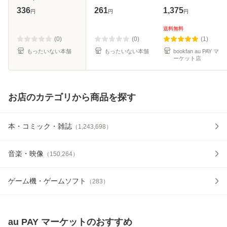
ットコミックス) /
[文庫]【メール便送
336
261
1,375
円
円
円
松本夏実 / 集英社
料無料】
[コミック]【メール
送料無料
便送料無料】
(0)
(0)
(1)
もったいない本舗
もったいない本舗
bookfan au PAY マ
ーケット店
お店のカテゴリから商品を探す
本・コミック・雑誌
（
1,243,698
）
音楽・映像
（
150,264
）
ゲーム機・ゲームソフト
（
283
）
au PAY マーケット
のおすすめ