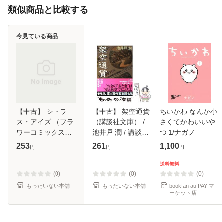
類似商品と比較する
今見ている商品
【中古】 シトラ
【中古】 架空通貨
ちいかわ なんか小
ス・アイズ （フラ
（講談社文庫） /
さくてかわいいや
ワーコミックス） /
池井戸 潤 / 講談社
つ 1/ナガノ
おおや 和美 / 小学
[文庫]【メール便送
253
261
1,100
円
円
円
館 [コミック]【メ
料無料】
ール便送料無料】
送料無料
(0)
(0)
(0)
もったいない本舗
もったいない本舗
bookfan au PAY マ
ーケット店