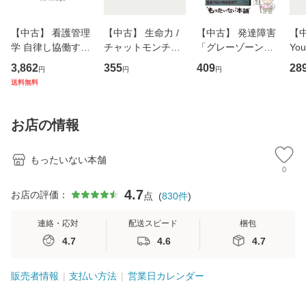
【中古】 看護管理
【中古】 生命力 /
【中古】 発達障害
【中
学 自律し協働する
チャットモンチー /
「グレーゾーン」
You
専門職の看護マネ
キューンレコード
その正しい理解と
のがか
3,862
355
409
28
円
円
円
ジメントスキル 改
[CD]【メール便送
克服法 (SB新書 57
【
送料無料
訂第3版 (看護学テ
料無料】
2) / 岡田尊司 / Ｓ
料
キストNiCE) / 手島
Ｂクリエイティブ
恵 藤本幸三 / 南江
[新書]【メール便送
お店の情報
堂 [単行
料無料】
もったいない本舗
0
4.7
お店の評価：
点
(
830
件
)
連絡・応対
配送スピード
梱包
4.7
4.6
4.7
販売者情報
支払い方法
営業日カレンダー