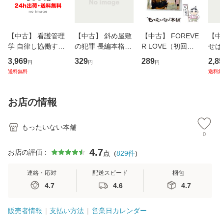
【中古】 看護管理
【中古】 斜め屋敷
【中古】 FOREVE
【
学 自律し協働する
の犯罪 長編本格推
R LOVE（初回生
せば
専門職の看護マネ
理小説 (光文社文
産限定盤） / 清水
VD
3,969
329
289
2,8
円
円
円
ジメントスキル 改
庫) / 島田荘司 / 光
翔太×加藤ミリヤ /
タ
送料無料
送料
訂第3版 (看護学テ
文社 [文庫]【メー
[CD]【メール便送
ター
キストNiCE) / 手島
ル便送料無料】
料無料】
VD
恵 藤本幸三 / 南江
料
お店の情報
堂 [単行
もったいない本舗
0
4.7
お店の評価：
点
(
829
件
)
連絡・応対
配送スピード
梱包
4.7
4.6
4.7
販売者情報
支払い方法
営業日カレンダー