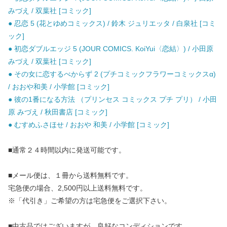
みづえ / 双葉社 [コミック]
● 忍恋 5 (花とゆめコミックス) / 鈴木 ジュリエッタ / 白泉社 [コミ
ック]
● 初恋ダブルエッジ 5 (JOUR COMICS. KoiYui〈恋結〉) / 小田原
みづえ / 双葉社 [コミック]
● その女に恋するべからず 2 (プチコミックフラワーコミックスα)
/ おおや和美 / 小学館 [コミック]
● 彼の1番になる方法 （プリンセス コミックス プチ プリ） / 小田
原 みづえ / 秋田書店 [コミック]
● むすめふさほせ / おおや 和美 / 小学館 [コミック]
■通常２４時間以内に発送可能です。
■メール便は、１冊から送料無料です。
宅急便の場合、2,500円以上送料無料です。
※「代引き」ご希望の方は宅急便をご選択下さい。
■中古品ではございますが、良好なコンディションです。