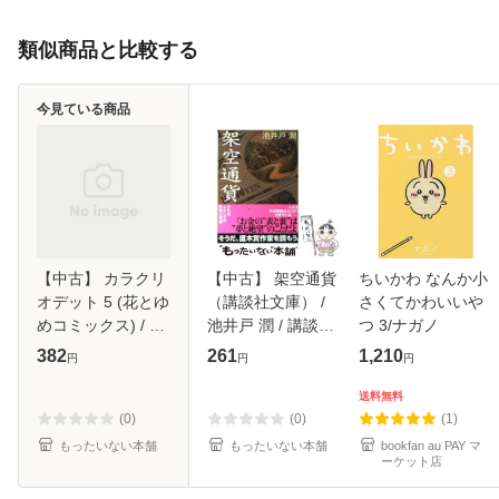
類似商品と比較する
今見ている商品
【中古】 カラクリ
【中古】 架空通貨
ちいかわ なんか小
オデット 5 (花とゆ
（講談社文庫） /
さくてかわいいや
めコミックス) / 鈴
池井戸 潤 / 講談社
つ 3/ナガノ
木 ジュリエッタ /
[文庫]【メール便送
382
261
1,210
円
円
円
白泉社 [コミック]
料無料】
【メール便送料無
送料無料
料】
(0)
(0)
(1)
もったいない本舗
もったいない本舗
bookfan au PAY マ
ーケット店