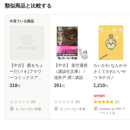
類似商品と比較する
今見ている商品
【中古】 愛をちょ
【中古】 架空通貨
ちいかわ なんか小
ーだい! 4 (フラワ
（講談社文庫） /
さくてかわいいや
ーコミックスアル
池井戸 潤 / 講談社
つ 3/ナガノ
ファ) / おおや和美
[文庫]【メール便送
318
261
1,210
円
円
円
/ 小学館 [コミック]
料無料】
【メール便送料無
送料無料
料】
(0)
(0)
(1)
もったいない本舗
もったいない本舗
bookfan au PAY マ
ーケット店