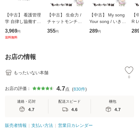
【中古】 看護管理
【中古】 生命力 /
【中古】 My song
【中
学 自律し協働する
チャットモンチー /
Your song / いきも
R 
専門職の看護マネ
キューンレコード
のがかり / [CD]
産限
3,969
355
289
28
円
円
円
ジメントスキル 改
[CD]【メール便送
【メール便送料無
翔太
送料無料
訂第3版 (看護学テ
料無料】
料】
[C
キストNiCE) / 手島
料
恵 藤本幸三 / 南江
お店の情報
堂 [単行
もったいない本舗
0
4.7
お店の評価：
点
(
830
件
)
連絡・応対
配送スピード
梱包
4.7
4.6
4.7
販売者情報
支払い方法
営業日カレンダー