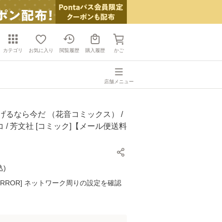
カテゴリ
お気に入り
閲覧履歴
購入履歴
かご
店舗メニュー
げるなら今だ （花音コミックス） /
 / 芳文社 [コミック]【メール便送料
込
)
K ERROR] ネットワーク周りの設定を確認