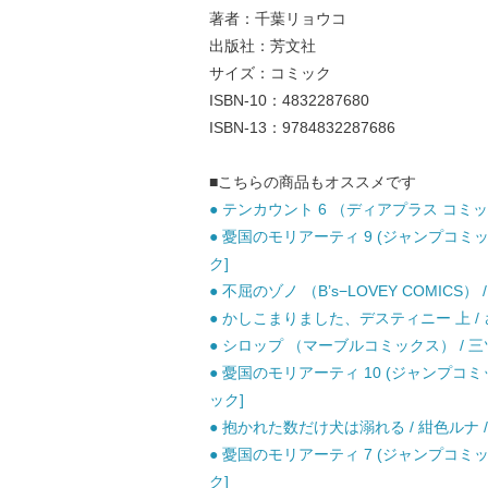
著者：千葉リョウコ
出版社：芳文社
サイズ：コミック
ISBN-10：4832287680
ISBN-13：9784832287686
■こちらの商品もオススメです
● テンカウント 6 （ディアプラス コミック
● 憂国のモリアーティ 9 (ジャンプコミッ
ク]
● 不屈のゾノ （B’s−LOVEY COMICS） /
● かしこまりました、デスティニー 上 / 
● シロップ （マーブルコミックス） / 三
● 憂国のモリアーティ 10 (ジャンプコミ
ック]
● 抱かれた数だけ犬は溺れる / 紺色ルナ 
● 憂国のモリアーティ 7 (ジャンプコミッ
ク]