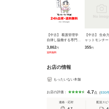
【中古】 看護管理学
【中古】 生命力 
自律し協働する専門職
ャットモンチー 
の看護マネジメントス
ーンレコード [C
3,862
355
円
円
キル 改訂第3版 (看護
【メール便送料
送料無料
学テキストNiCE) / 手
島恵 藤本幸三 / 南江
堂 [単行
お店の情報
もったいない本舗
4.7
お店の評価：
点
(
830
連絡・応対
配送スピ
4.7
4