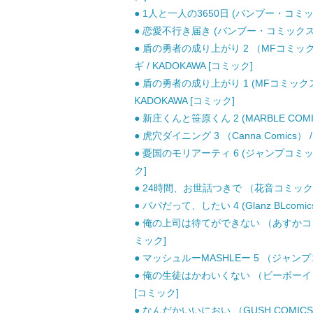
● 1人と一人の3650日 (バンブー・コミックス)
● 恋愛不行き届き (バンブー・コミックス) /
● 盾の勇者の成り上がり 2 （MFコミッ
ギ / KADOKAWA [コミック]
● 盾の勇者の成り上がり 1 (MFコミック
KADOKAWA [コミック]
● 新庄くんと笹原くん 2 (MARBLE COMI
● 虎穴ダイニング 3 （Canna Comics）
● 憂国のモリアーティ 6 (ジャンプコミッ
ク]
● 24時間、お世話つきで （花音コミックス
● パパだって、したい 4 (Glanz BLcomi
● 俺の上司は待てができない （あすかコミックス
ミック]
● マッシュルーMASHLEー 5 （ジャンプコ
● 俺の生徒はかわいくない （ビーボーイコ
[コミック]
● なんだかいいにおい （GUSH COMICS