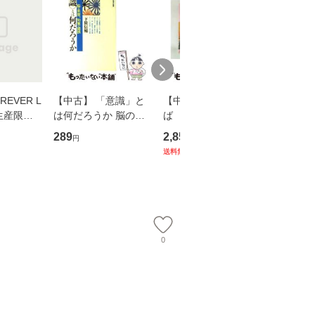
EVER L
【中古】 「意識」と
【中古】 耳をすませ
【中古】
生産限定
は何だろうか 脳の来
ば 〈2枚組〉 [DVD] /
も2時間
翔太×加藤
歴、知覚の錯誤 （講
ブエナ・ビスタ・ホー
めるよう
289
2,852
253
円
円
円
談社現代新書） / 下条
ム・エンターテイメン
計超入門！
送料無料
】
信輔 / 講談社 [新書]
ト [DVD]【メール便送
隆 / 高
【メール便送料無料】
料無料】
（ソフト
【メール
0