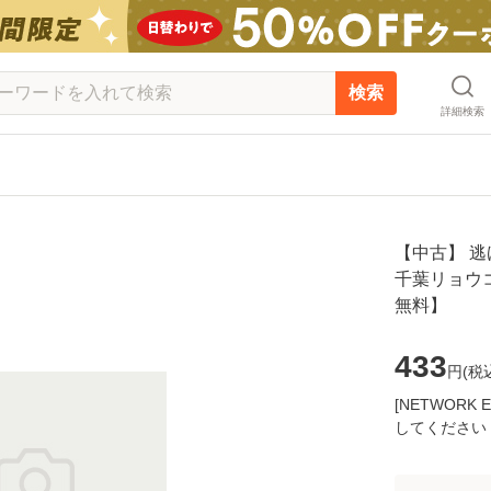
検索
詳細検索
【中古】 逃
千葉リョウコ
無料】
433
円(
税
[NETWOR
してください