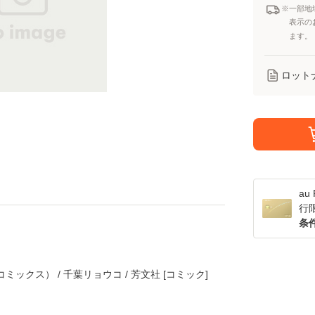
※一部地
表示の
ます。
ロット
a
行
条
ックス） / 千葉リョウコ / 芳文社 [コミック]