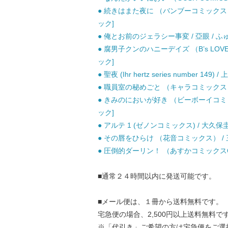
● 続きはまた夜に （バンブーコミックス 麗
ック]
● 俺とお前のジェラシー事変 / 亞眼 / 
● 腐男子クンのハニーデイズ （B’s LOVE
ック]
● 聖夜 (Ihr hertz series number 14
● 職員室の秘めごと （キャラコミックス） 
● きみのにおいが好き （ビーボーイコミック
ック]
● アルテ 1 (ゼノンコミックス) / 大久
● その唇をひらけ （花音コミックス） / 三
● 圧倒的ダーリン！ （あすかコミックスCL−D
■通常２４時間以内に発送可能です。
■メール便は、１冊から送料無料です。
宅急便の場合、2,500円以上送料無料で
※「代引き」ご希望の方は宅急便をご選