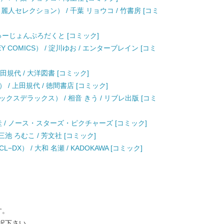
人セレクション） / 千葉 リョウコ / 竹書房 [コミ
ふゅーじょんぷろだくと [コミック]
Y COMICS） / 淀川ゆお / エンターブレイン [コミ
9) / 上田規代 / 大洋図書 [コミック]
/ 上田規代 / 徳間書店 [コミック]
スデラックス） / 相音 きう / リブレ出版 [コミ
保圭 / ノース・スターズ・ピクチャーズ [コミック]
池 ろむこ / 芳文社 [コミック]
X） / 大和 名瀬 / KADOKAWA [コミック]
す。
択下さい。