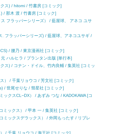
 / hitomi / 竹書房 [コミック]
 那木 渡 / 竹書房 [コミック]
クス フラッパーシリーズ） / 藍屋球、 アネコ ユサ
ス. フラッパーシリーズ) / 藍屋球、アネコユサギ /
CS) / 腰乃 / 東京漫画社 [コミック]
 / 元 ハルヒラ / プランタン出版 [単行本]
クス) / コナン・ドイル、竹内良輔 / 集英社 [コミッ
） / 千葉リョウコ / 芳文社 [コミック]
cs) / 世尾せりな / 彗星社 [コミック]
CL−DX） / あずみ つな / KADOKAWA [コ
ミックス） / 甲本 一 / 集英社 [コミック]
ミックスデラックス） / 外岡もったす / リブレ
） / 千葉 リョウコ / 海王社 [コミック]