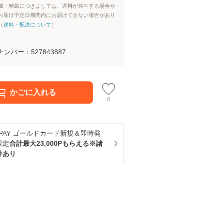
域・離島につきましては、送料が発生する場合や
お届け予定日期間内にお届けできない場合があり
（
送料・配送について
）
ナンバー：
527843887
かごに入れる
0
u PAY ゴールドカード新規＆即時発
限定
合計最大23,000Pもらえる※諸
件あり