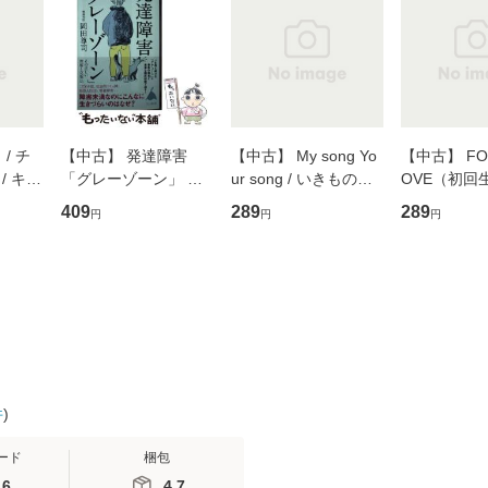
/ チ
【中古】 発達障害
【中古】 My song Yo
【中古】 FOR
/ キュ
「グレーゾーン」 そ
ur song / いきものが
OVE（初回
D]
の正しい理解と克服法
かり / [CD]【メール便
盤） / 清水
409
289
289
円
円
円
無料】
(SB新書 572) / 岡田尊
送料無料】
ミリヤ / [CD]【メール
司 / ＳＢクリエイティ
便送料無料
ブ [新書]【メール便送
料無料】
件
)
ード
梱包
.6
4.7