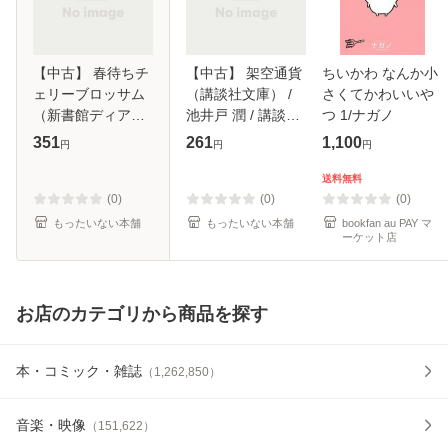
【中古】 春待ちチ
【中古】 架空通貨
ちいかわ なんか小
ェリーブロッサム
（講談社文庫） /
さくてかわいいや
（新書館ディアプ
池井戸 潤 / 講談社
つ 1/ナガノ
ラス文庫） / 松前
[文庫]【メール便送
351
261
1,100
円
円
円
侑里 / 新書館 [文
料無料】
庫]【メール便送料
送料無料
無料】
(0)
(0)
(0)
もったいない本舗
もったいない本舗
bookfan au PAY マ
ーケット店
お店のカテゴリから商品を探す
本・コミック・雑誌
（
1,262,850
）
音楽・映像
（
151,622
）