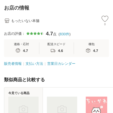
キストNiCE) / 手島
Ｂクリエイティブ
恵 藤本幸三 / 南江
[新書]【メール便送
お店の情報
堂 [単行
料無料】
もったいない本舗
0
4.7
お店の評価：
点
(
830
件
)
連絡・応対
配送スピード
梱包
4.7
4.6
4.7
販売者情報
支払い方法
営業日カレンダー
類似商品と比較する
今見ている商品