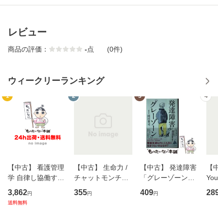
レビュー
商品の評価：
-
点
(0件)
ウィークリーランキング
1
2
3
4
【中古】 看護管理
【中古】 生命力 /
【中古】 発達障害
【中
学 自律し協働する
チャットモンチー /
「グレーゾーン」
You
専門職の看護マネ
キューンレコード
その正しい理解と
のがか
3,862
355
409
28
円
円
円
ジメントスキル 改
[CD]【メール便送
克服法 (SB新書 57
【
送料無料
訂第3版 (看護学テ
料無料】
2) / 岡田尊司 / Ｓ
料