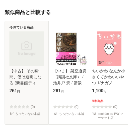
類似商品と比較する
今見ている商品
【中古】 その瞬
【中古】 架空通貨
ちいかわ なんか小
間、僕は透明にな
（講談社文庫） /
さくてかわいいや
る (新書館ディア
池井戸 潤 / 講談社
つ 1/ナガノ
プラス文庫) / 松前
[文庫]【メール便送
261
261
1,100
円
円
円
侑里 / 新書館 [文
料無料】
庫]【メール便送料
送料無料
無料】
(0)
(0)
(0)
もったいない本舗
もったいない本舗
bookfan au PAY マ
ーケット店