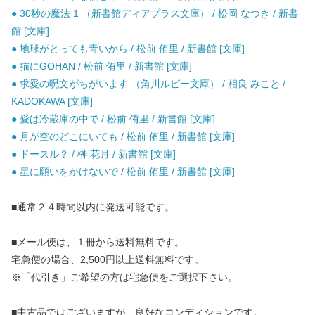
● 30秒の魔法 1 （新書館ディアプラス文庫） / 松岡 なつき / 新書
館 [文庫]
● 地球がとっても青いから / 松前 侑里 / 新書館 [文庫]
● 猫にGOHAN / 松前 侑里 / 新書館 [文庫]
● 求愛の呪文がちがいます （角川ルビー文庫） / 相良 みこと /
KADOKAWA [文庫]
● 愛は冷蔵庫の中で / 松前 侑里 / 新書館 [文庫]
● 月が空のどこにいても / 松前 侑里 / 新書館 [文庫]
● ドースル？ / 榊 花月 / 新書館 [文庫]
● 星に願いをかけないで / 松前 侑里 / 新書館 [文庫]
■通常２４時間以内に発送可能です。
■メール便は、１冊から送料無料です。
宅急便の場合、2,500円以上送料無料です。
※「代引き」ご希望の方は宅急便をご選択下さい。
■中古品ではございますが、良好なコンディションです。