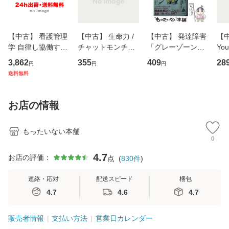
【中古】 看護管理
【中古】 生命力 /
【中古】 発達障害
【中
学 自律し協働する
チャットモンチー /
「グレーゾーン」
You
専門職の看護マネ
キューンレコード
その正しい理解と
のがか
3,862
355
409
28
円
円
円
ジメントスキル 改
[CD]【メール便送
克服法 (SB新書 57
【
送料無料
訂第3版 (看護学テ
料無料】
2) / 岡田尊司 / Ｓ
料
キストNiCE) / 手島
Ｂクリエイティブ
恵 藤本幸三 / 南江
[新書]【メール便送
お店の情報
堂 [単行
料無料】
もったいない本舗
0
4.7
お店の評価：
点
(
830
件
)
連絡・応対
配送スピード
梱包
4.7
4.6
4.7
販売者情報
支払い方法
営業日カレンダー