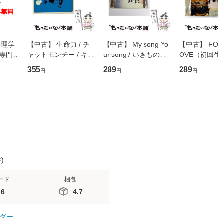
管理学
【中古】 生命力 / チ
【中古】 My song Yo
【中古】 FOR
専門職
ャットモンチー / キュ
ur song / いきものが
OVE（初回
ントス
ーンレコード [CD]
かり / [CD]【メール便
盤） / 清水
355
289
289
円
円
円
(看護
【メール便送料無料】
送料無料】
ミリヤ / [CD]【メール
 / 手
便送料無料
 南江
件
)
ード
梱包
.6
4.7
ダー