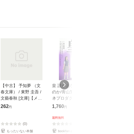
【中古】 予知夢 （文
皇 誰があなたを護る
【中古】 知識
春文庫） / 東野 圭吾 /
のか/青山繁晴/ヒロカ
も2時間で決算
文藝春秋 [文庫]【メー
ネプロダクション/新
めるようになる
ル便送料無料】
田均
計超入門！ / 佐
262
1,760
253
円
円
円
隆 / 高橋書店 [
（ソフトカバー
送料無料
【メール便送
(0)
(0)
(0)
もったいない本舗
bookfan au PAY マーケ
もったいない本