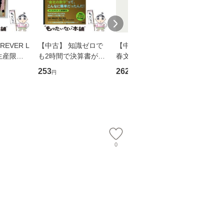
EVER L
【中古】 知識ゼロで
【中古】 予知夢 （文
【中古】
生産限定
も2時間で決算書が読
春文庫） / 東野 圭吾 /
プロデュー
翔太×加藤
めるようになる！ 会
文藝春秋 [文庫]【メー
OX] / バ
253
262
2,335
円
円
円
計超入門！ / 佐伯 良
ル便送料無料】
【メール
】
隆 / 高橋書店 [単行本
（ソフトカバー）]
【メール便送
0