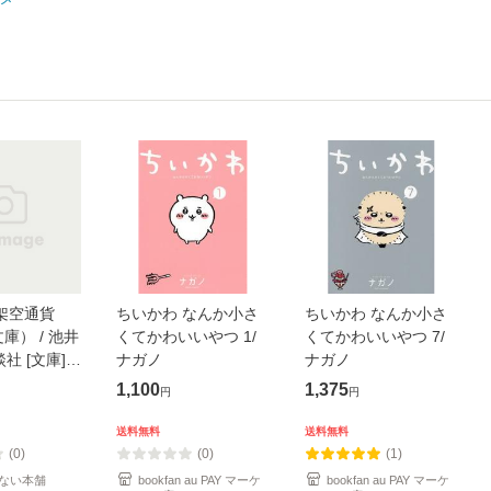
架空通貨
ちいかわ なんか小さ
ちいかわ なんか小さ
庫） / 池井
くてかわいいやつ 1/
くてかわいいやつ 7/
談社 [文庫]
ナガノ
ナガノ
便送料無料】
1,100
1,375
円
円
送料無料
送料無料
(0)
(0)
(1)
ない本舗
bookfan au PAY マーケ
bookfan au PAY マーケ