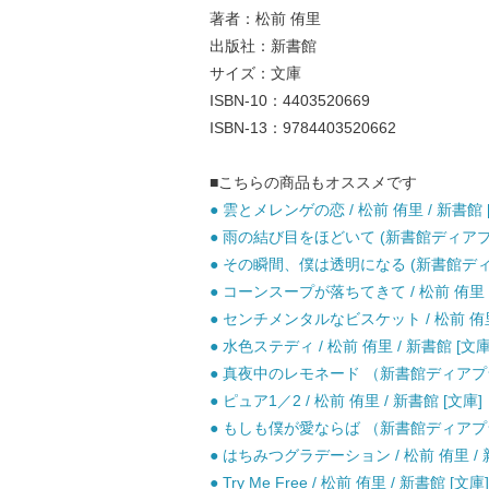
著者：松前 侑里
出版社：新書館
サイズ：文庫
ISBN-10：4403520669
ISBN-13：9784403520662
■こちらの商品もオススメです
● 雲とメレンゲの恋 / 松前 侑里 / 新書館 
● 雨の結び目をほどいて (新書館ディアプラス
● その瞬間、僕は透明になる (新書館ディアプ
● コーンスープが落ちてきて / 松前 侑里 /
● センチメンタルなビスケット / 松前 侑里 
● 水色ステディ / 松前 侑里 / 新書館 [文庫
● 真夜中のレモネード （新書館ディアプラス
● ピュア1／2 / 松前 侑里 / 新書館 [文庫]
● もしも僕が愛ならば （新書館ディアプラス
● はちみつグラデーション / 松前 侑里 / 
● Try Me Free / 松前 侑里 / 新書館 [文庫]