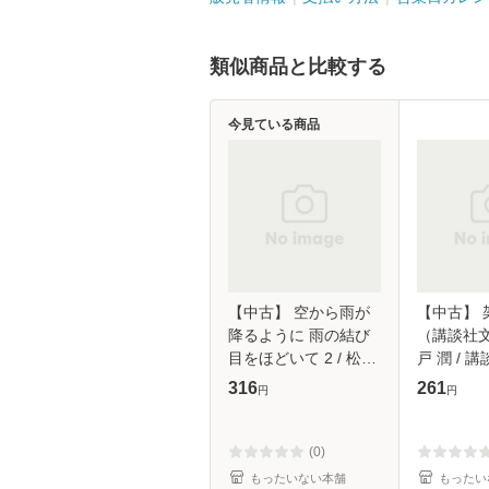
類似商品と比較する
今見ている商品
【中古】 空から雨が
【中古】 
降るように 雨の結び
（講談社文
目をほどいて 2 / 松前
戸 潤 / 講
侑里 / 新書館 [文庫]
【メール
316
261
円
円
【メール便送料無料】
(0)
もったいない本舗
もったい