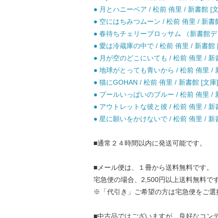
● 月とハニーベア / 松前 侑里 / 新書館 [
● 空にはちみつムーン / 松前 侑里 / 新書館
● 春待ちチェリーブロッサム （新書館ディア
● 愛は冷蔵庫の中で / 松前 侑里 / 新書館 
● 月が空のどこにいても / 松前 侑里 / 新
● 地球がとっても青いから / 松前 侑里 / 
● 猫にGOHAN / 松前 侑里 / 新書館 [文庫
● プールいっぱいのブルー / 松前 侑里 / 
● アウトレットな彼と彼 / 松前 侑里 / 新
● 星に願いをかけないで / 松前 侑里 / 新
■通常２４時間以内に発送可能です。
■メール便は、１冊から送料無料です。
宅急便の場合、2,500円以上送料無料で
※「代引き」ご希望の方は宅急便をご選
■中古品ではございますが、良好なコン