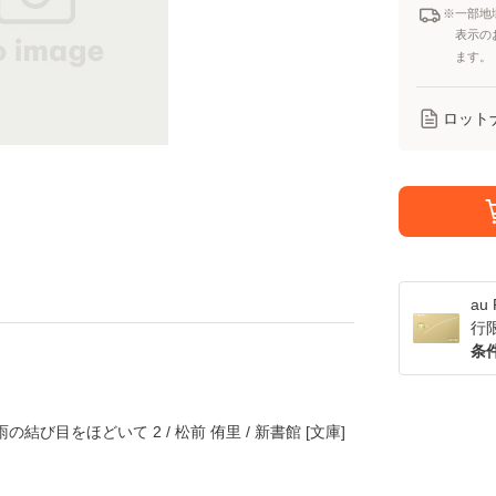
※一部地
表示の
ます。
ロット
a
行
条
結び目をほどいて 2 / 松前 侑里 / 新書館 [文庫]