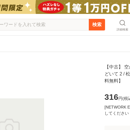
検索
詳細検索
【中古】 
どいて 2 /
料無料】
316
円(
税
[NETWOR
してください