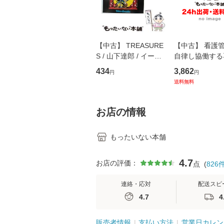
【中古】 TREASURE
【中古】 看護
S / 山下達郎 / イース
自律し協働する
トウエスト・ジャパン
の看護マネジメ
434
3,862
円
円
[CD]【メール便送料無
キル 改訂第3版 
送料無料
料】
学テキストNiCE)
島恵 藤本幸三 /
堂 [単行
お店の情報
もったいない本舗
4.7
お店の評価：
点
(
826
連絡・応対
配送スピ
4.7
4
販売者情報
支払い方法
営業日カレン