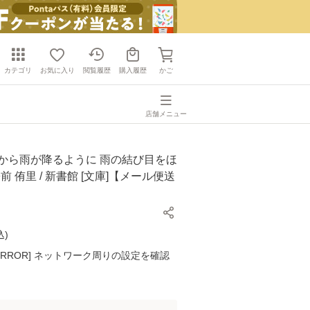
カテゴリ
お気に入り
閲覧履歴
購入履歴
かご
店舗メニュー
空から雨が降るように 雨の結び目をほ
 松前 侑里 / 新書館 [文庫]【メール便送
込
)
K ERROR] ネットワーク周りの設定を確認