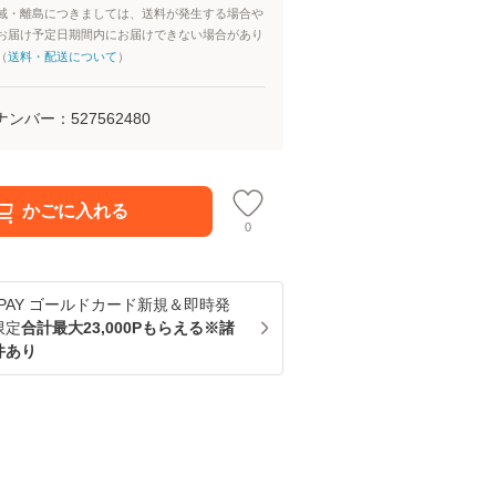
域・離島につきましては、送料が発生する場合や
お届け予定日期間内にお届けできない場合があり
（
送料・配送について
）
ナンバー：
527562480
かごに入れる
0
u PAY ゴールドカード新規＆即時発
限定
合計最大23,000Pもらえる※諸
件あり