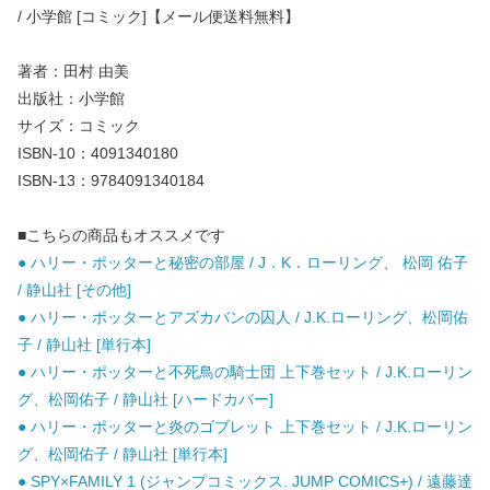
/ 小学館 [コミック]【メール便送料無料】
著者：田村 由美
出版社：小学館
サイズ：コミック
ISBN-10：4091340180
ISBN-13：9784091340184
■こちらの商品もオススメです
● ハリー・ポッターと秘密の部屋 / J．K．ローリング、 松岡 佑子
/ 静山社 [その他]
● ハリー・ポッターとアズカバンの囚人 / J.K.ローリング、松岡佑
子 / 静山社 [単行本]
● ハリー・ポッターと不死鳥の騎士団 上下巻セット / J.K.ローリン
グ、松岡佑子 / 静山社 [ハードカバー]
● ハリー・ポッターと炎のゴブレット 上下巻セット / J.K.ローリン
グ、松岡佑子 / 静山社 [単行本]
● SPY×FAMILY 1 (ジャンプコミックス. JUMP COMICS+) / 遠藤達