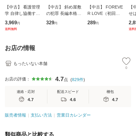
【中古】 看護管理
【中古】 斜め屋敷
【中古】 FOREVE
【
学 自律し協働する
の犯罪 長編本格推
R LOVE（初回生
せば
専門職の看護マネ
理小説 (光文社文
産限定盤） / 清水
VD
3,969
329
289
2,8
円
円
円
ジメントスキル 改
庫) / 島田荘司 / 光
翔太×加藤ミリヤ /
タ
送料無料
送料
訂第3版 (看護学テ
文社 [文庫]【メー
[CD]【メール便送
ター
キストNiCE) / 手島
ル便送料無料】
料無料】
VD
恵 藤本幸三 / 南江
料
お店の情報
堂 [単行
もったいない本舗
0
4.7
お店の評価：
点
(
829
件
)
連絡・応対
配送スピード
梱包
4.7
4.6
4.7
販売者情報
支払い方法
営業日カレンダー
類似商品と比較する