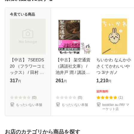
今見ている商品
【中古】 7SEEDS
【中古】 架空通貨
ちいかわ なんか小
20 （フラワーコミ
（講談社文庫） /
さくてかわいいや
ックス） / 田村 由
池井戸 潤 / 講談社
つ 3/ナガノ
美 / 小学館 [コミッ
[文庫]【メール便送
317
261
1,210
円
円
円
ク]【メール便送料
料無料】
無料】
送料無料
(0)
(0)
(1)
もったいない本舗
もったいない本舗
bookfan au PAY マ
ーケット店
お店のカテゴリから商品を探す