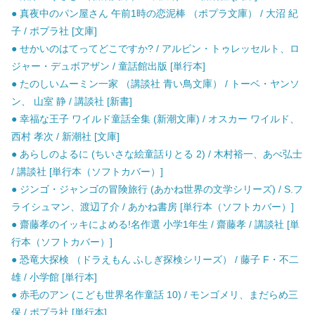
● 真夜中のパン屋さん 午前1時の恋泥棒 （ポプラ文庫） / 大沼 紀
子 / ポプラ社 [文庫]
● せかいのはてってどこですか? / アルビン・トゥレッセルト、ロ
ジャー・デュボアザン / 童話館出版 [単行本]
● たのしいムーミン一家 （講談社 青い鳥文庫） / トーベ・ヤンソ
ン、 山室 静 / 講談社 [新書]
● 幸福な王子 ワイルド童話全集 (新潮文庫) / オスカー ワイルド、
西村 孝次 / 新潮社 [文庫]
● あらしのよるに (ちいさな絵童話りとる 2) / 木村裕一、あべ弘士
/ 講談社 [単行本（ソフトカバー）]
● ジンゴ・ジャンゴの冒険旅行 (あかね世界の文学シリーズ) / S.フ
ライシュマン、渡辺了介 / あかね書房 [単行本（ソフトカバー）]
● 齋藤孝のイッキによめる!名作選 小学1年生 / 齋藤孝 / 講談社 [単
行本（ソフトカバー）]
● 恐竜大探検 （ドラえもん ふしぎ探検シリーズ） / 藤子 F・不二
雄 / 小学館 [単行本]
● 赤毛のアン (こども世界名作童話 10) / モンゴメリ、まだらめ三
保 / ポプラ社 [単行本]