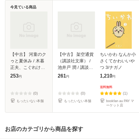
今見ている商品
【中古】 河童のク
【中古】 架空通貨
ちいかわ なんか小
ゥと夏休み / 木暮
（講談社文庫） /
さくてかわいいや
正夫、こぐれけん
池井戸 潤 / 講談社
つ 3/ナガノ
じろう / 岩崎書店
[文庫]【メール便送
253
261
1,210
円
円
円
[単行本]【メール便
料無料】
送料無料】
送料無料
(0)
(0)
(1)
もったいない本舗
もったいない本舗
bookfan au PAY マ
ーケット店
お店のカテゴリから商品を探す