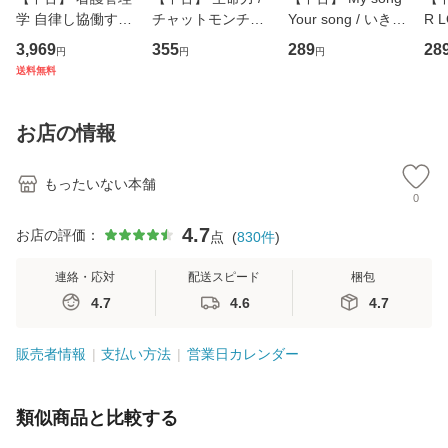
学 自律し協働する
チャットモンチー /
Your song / いきも
R 
専門職の看護マネ
キューンレコード
のがかり / [CD]
産限
3,969
355
289
28
円
円
円
ジメントスキル 改
[CD]【メール便送
【メール便送料無
翔太
送料無料
訂第3版 (看護学テ
料無料】
料】
[C
キストNiCE) / 手島
料
恵 藤本幸三 / 南江
お店の情報
堂 [単行
もったいない本舗
0
4.7
お店の評価：
点
(
830
件
)
連絡・応対
配送スピード
梱包
4.7
4.6
4.7
販売者情報
支払い方法
営業日カレンダー
類似商品と比較する