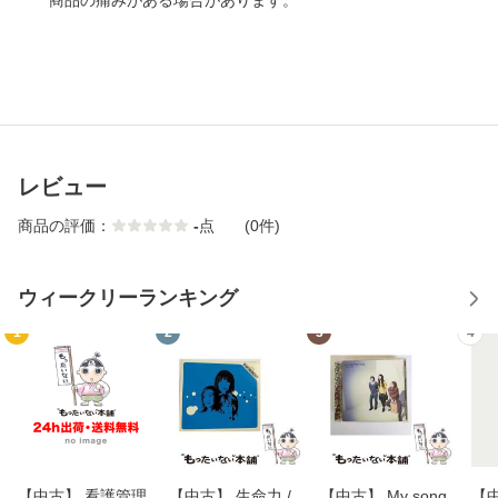
商品の痛みがある場合があります。
レビュー
商品の評価：
-
点
(0件)
ウィークリーランキング
1
2
3
4
【中古】 看護管理
【中古】 生命力 /
【中古】 My song
【中