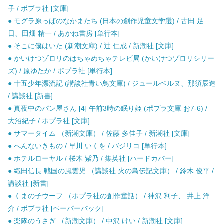
子 / ポプラ社 [文庫]
● モグラ原っぱのなかまたち (日本の創作児童文学選) / 古田 足
日、田畑 精一 / あかね書房 [単行本]
● そこに僕はいた (新潮文庫) / 辻 仁成 / 新潮社 [文庫]
● かいけつゾロリのはちゃめちゃテレビ局 (かいけつゾロリシリー
ズ) / 原ゆたか / ポプラ社 [単行本]
● 十五少年漂流記 (講談社青い鳥文庫) / ジュールベルヌ、那須辰造
/ 講談社 [新書]
● 真夜中のパン屋さん [4] 午前3時の眠り姫 (ポプラ文庫 お7-6) /
大沼紀子 / ポプラ社 [文庫]
● サマータイム （新潮文庫） / 佐藤 多佳子 / 新潮社 [文庫]
● へんないきもの / 早川 いくを / バジリコ [単行本]
● ホテルローヤル / 桜木 紫乃 / 集英社 [ハードカバー]
● 織田信長 戦国の風雲児 （講談社 火の鳥伝記文庫） / 鈴木 俊平 /
講談社 [新書]
● くまの子ウーフ （ポプラ社の創作童話） / 神沢 利子、 井上 洋
介 / ポプラ社 [ペーパーバック]
● 楽隊のうさぎ （新潮文庫） / 中沢 けい / 新潮社 [文庫]