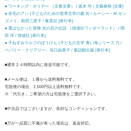
● ワーキング・ホリデー （文春文庫） / 坂木 司 / 文藝春秋 [文庫]
● 赤毛のアン (子どものための世界文学の森 9) / ルーシー・M.モン
ゴメリ、前田三恵子 / 集英社 [単行本]
● 選ばなかった冒険 光の石の伝説 （偕成社ワンダーランド） / 岡
田 淳 / 偕成社 [単行本]
● 子ねずみラルフのぼうけん (子どもの文学 青い海シリーズ 7) /
ベバリー・クリアリー、谷口由美子 / 童話館出版 [単行本]
■通常２４時間以内に発送可能です。
■メール便は、１冊から送料無料です。
宅急便の場合、2,500円以上送料無料です。
※「代引き」ご希望の方は宅急便をご選択下さい。
■中古品ではございますが、良好なコンディションです。
■万が一品質に不備が有った場合は、返金対応。