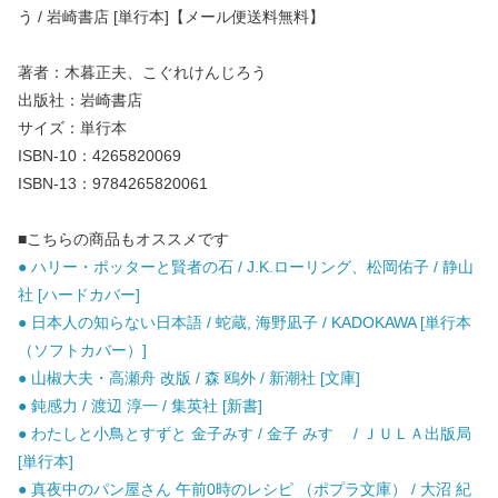
う / 岩崎書店 [単行本]【メール便送料無料】
著者：木暮正夫、こぐれけんじろう
出版社：岩崎書店
サイズ：単行本
ISBN-10：4265820069
ISBN-13：9784265820061
■こちらの商品もオススメです
● ハリー・ポッターと賢者の石 / J.K.ローリング、松岡佑子 / 静山
社 [ハードカバー]
● 日本人の知らない日本語 / 蛇蔵, 海野凪子 / KADOKAWA [単行本
（ソフトカバー）]
● 山椒大夫・高瀬舟 改版 / 森 鴎外 / 新潮社 [文庫]
● 鈍感力 / 渡辺 淳一 / 集英社 [新書]
● わたしと小鳥とすずと 金子みす / 金子 みすゞ / ＪＵＬＡ出版局
[単行本]
● 真夜中のパン屋さん 午前0時のレシピ （ポプラ文庫） / 大沼 紀