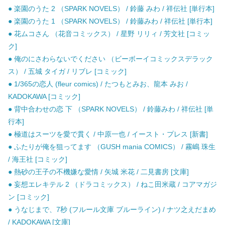
● 楽園のうた 2 （SPARK NOVELS） / 鈴藤 みわ / 祥伝社 [単行本]
● 楽園のうた 1 （SPARK NOVELS） / 鈴藤みわ / 祥伝社 [単行本]
● 花ムコさん （花音コミックス） / 星野 リリィ / 芳文社 [コミッ
ク]
● 俺のにさわらないでください （ビーボーイコミックスデラック
ス） / 五城 タイガ / リブレ [コミック]
● 1/365の恋人 (fleur comics) / たつもとみお、龍本 みお /
KADOKAWA [コミック]
● 背中合わせの恋 下 （SPARK NOVELS） / 鈴藤みわ / 祥伝社 [単
行本]
● 極道はスーツを愛で貫く / 中原一也 / イースト・プレス [新書]
● ふたりが俺を狙ってます （GUSH mania COMICS） / 霧嶋 珠生
/ 海王社 [コミック]
● 熱砂の王子の不機嫌な愛情 / 矢城 米花 / 二見書房 [文庫]
● 妄想エレキテル 2 （ドラコミックス） / ねこ田米蔵 / コアマガジ
ン [コミック]
● うなじまで、7秒 (フルール文庫 ブルーライン) / ナツ之えだまめ
/ KADOKAWA [文庫]