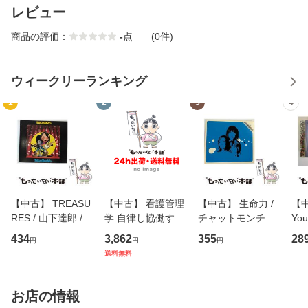
レビュー
商品の評価：
-
点
(0件)
ウィークリーランキング
1
2
3
4
【中古】 TREASU
【中古】 看護管理
【中古】 生命力 /
【中
RES / 山下達郎 /
学 自律し協働する
チャットモンチー /
You
イーストウエス
専門職の看護マネ
キューンレコード
のがか
434
3,862
355
28
円
円
円
ト・ジャパン [CD]
ジメントスキル 改
[CD]【メール便送
【
送料無料
【メール便送料無
訂第3版 (看護学テ
料無料】
料
料】
キストNiCE) / 手島
恵 藤本幸三 / 南江
お店の情報
堂 [単行