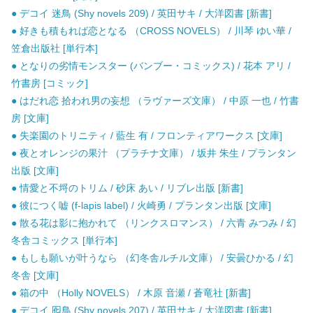
● デコイ 迷鳥 (Shy novels 209) / 英田サキ / 大洋図書 [新書]
● 好きも積もれば恋となる （CROSS NOVELS） / 川琴 ゆい華 /
笠倉出版社 [単行本]
● となりの劣情モンスター (バンブー・コミックス) / 花本 アリ /
竹書房 [コミック]
● はだれ恋 拾われ男の妄想 （ラヴァーズ文庫） / 中原 一也 / 竹書
房 [文庫]
● 失楽園のトリニティ / 藍生 有 / フロンティアワークス [文庫]
● 夜とオレンジの果汁 （プラチナ文庫） / 坂井 朱生 / プランタン
出版 [文庫]
● 情愛と不埒のトリム / 砂床 あい / リブレ出版 [新書]
● 彼につく嘘 (f-lapis label) / 火崎勇 / プランタン出版 [文庫]
● 散る花は影に抱かれて （リンクスロマンス） / 六青 みつみ / 幻
冬舎コミックス [単行本]
● もしも願いが叶うなら （幻冬舎ルチル文庫） / 安曇ひかる / 幻
冬舎 [文庫]
● 箱の中 （Holly NOVELS） / 木原 音瀬 / 蒼竜社 [新書]
● デコイ 囮鳥 (Shy novels 207) / 英田サキ / 大洋図書 [新書]