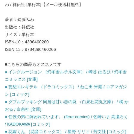
わ / 祥伝社 [単行本]【メール便送料無料】
著者：鈴藤みわ
出版社：祥伝社
サイズ：単行本
ISBN-10：4396460260
ISBN-13：9784396460266
■こちらの商品もオススメです
● インクルージョン （幻冬舎ルチル文庫） / 崎谷 はるひ / 幻冬舎
コミックス [文庫]
● 妄想エレキテル （ドラコミックス） / ねこ田 米蔵 / コアマガジ
ン [コミック]
● ダブルブッキング 同居は甘い恋の罠 （白泉社花丸文庫） / 橘 か
おる / 白泉社 [文庫]
● 任侠の男に飼われています。 (fleur comics) / 佐崎いま 高瀬ろく
/ KADOKAWA [コミック]
● 花嫁くん （花音コミックス） / 星野 リリィ / 芳文社 [コミック]