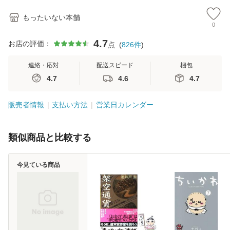
もったいない本舗
0
4.7
お店の評価：
点
(
826
件
)
連絡・応対
配送スピード
梱包
4.7
4.6
4.7
販売者情報
支払い方法
営業日カレンダー
類似商品と比較する
今見ている商品