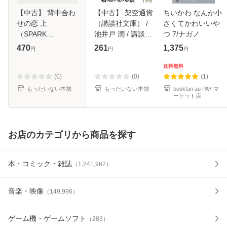
【中古】 背中合わ
【中古】 架空通貨
ちいかわ なんか小
せの恋 上
（講談社文庫） /
さくてかわいいや
（SPARK
池井戸 潤 / 講談社
つ 7/ナガノ
NOVELS） / 鈴藤
[文庫]【メール便送
470
261
1,375
円
円
円
みわ / 祥伝社 [単行
料無料】
本]【メール便送料
送料無料
無料】
(0)
(0)
(1)
もったいない本舗
もったいない本舗
bookfan au PAY マ
ーケット店
お店のカテゴリから商品を探す
本・コミック・雑誌
（
1,241,962
）
音楽・映像
（
149,996
）
ゲーム機・ゲームソフト
（
283
）