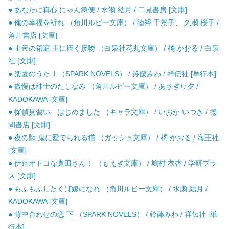
● あなたに真心 にゃん急便 / 水瀬 結月 / 二見書房 [文庫]
● 俺の幸福を祈れ （角川ルビー文庫） / 陸裕 千景子、 久瀬 桜子 /
角川書店 [文庫]
● 玉帝の箱庭 王に捧ぐ接吻 （白泉社花丸文庫） / 橘 かおる / 白泉
社 [文庫]
● 楽園のうた 1 （SPARK NOVELS） / 鈴藤みわ / 祥伝社 [単行本]
● 傲慢は紳士のたしなみ （角川ルビー文庫） / あさぎり夕 /
KADOKAWA [文庫]
● 探偵見習い、はじめました （キャラ文庫） / いおか いつき / 徳
間書店 [文庫]
● 夜の獣 鬼に愛でられる猫 （ガッシュ文庫） / 橘 かおる / 海王社
[文庫]
● 伊達オトコな真田さん！ （もえぎ文庫） / 鳩村 衣杏 / 学研プラ
ス [文庫]
● もふもふしたくば嫁になれ （角川ルビー文庫） / 水瀬 結月 /
KADOKAWA [文庫]
● 背中合わせの恋 下 （SPARK NOVELS） / 鈴藤みわ / 祥伝社 [単
行本]