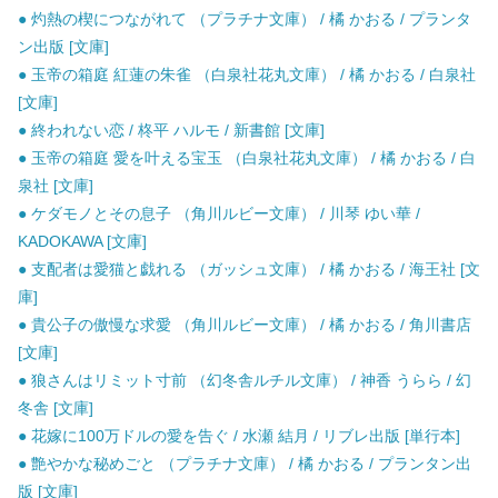
● 灼熱の楔につながれて （プラチナ文庫） / 橘 かおる / プランタ
ン出版 [文庫]
● 玉帝の箱庭 紅蓮の朱雀 （白泉社花丸文庫） / 橘 かおる / 白泉社
[文庫]
● 終われない恋 / 柊平 ハルモ / 新書館 [文庫]
● 玉帝の箱庭 愛を叶える宝玉 （白泉社花丸文庫） / 橘 かおる / 白
泉社 [文庫]
● ケダモノとその息子 （角川ルビー文庫） / 川琴 ゆい華 /
KADOKAWA [文庫]
● 支配者は愛猫と戯れる （ガッシュ文庫） / 橘 かおる / 海王社 [文
庫]
● 貴公子の傲慢な求愛 （角川ルビー文庫） / 橘 かおる / 角川書店
[文庫]
● 狼さんはリミット寸前 （幻冬舎ルチル文庫） / 神香 うらら / 幻
冬舎 [文庫]
● 花嫁に100万ドルの愛を告ぐ / 水瀬 結月 / リブレ出版 [単行本]
● 艶やかな秘めごと （プラチナ文庫） / 橘 かおる / プランタン出
版 [文庫]