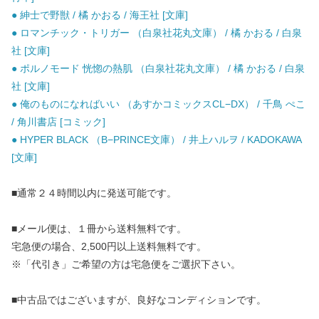
● 紳士で野獣 / 橘 かおる / 海王社 [文庫]
● ロマンチック・トリガー （白泉社花丸文庫） / 橘 かおる / 白泉
社 [文庫]
● ポルノモード 恍惚の熱肌 （白泉社花丸文庫） / 橘 かおる / 白泉
社 [文庫]
● 俺のものになればいい （あすかコミックスCL−DX） / 千鳥 ぺこ
/ 角川書店 [コミック]
● HYPER BLACK （B−PRINCE文庫） / 井上ハルヲ / KADOKAWA
[文庫]
■通常２４時間以内に発送可能です。
■メール便は、１冊から送料無料です。
宅急便の場合、2,500円以上送料無料です。
※「代引き」ご希望の方は宅急便をご選択下さい。
■中古品ではございますが、良好なコンディションです。