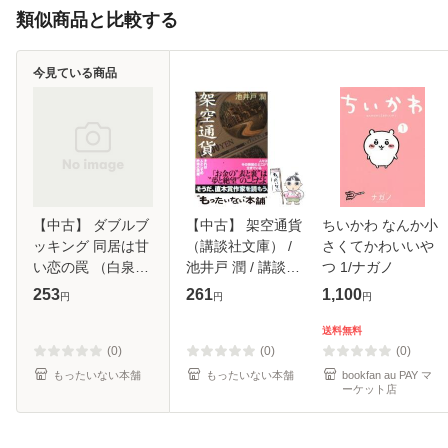
類似商品と比較する
今見ている商品
【中古】 ダブルブ
【中古】 架空通貨
ちいかわ なんか小
ッキング 同居は甘
（講談社文庫） /
さくてかわいいや
い恋の罠 （白泉社
池井戸 潤 / 講談社
つ 1/ナガノ
花丸文庫） / 橘 か
[文庫]【メール便送
253
261
1,100
円
円
円
おる / 白泉社 [文
料無料】
庫]【メール便送料
送料無料
無料】
(0)
(0)
(0)
もったいない本舗
もったいない本舗
bookfan au PAY マ
ーケット店