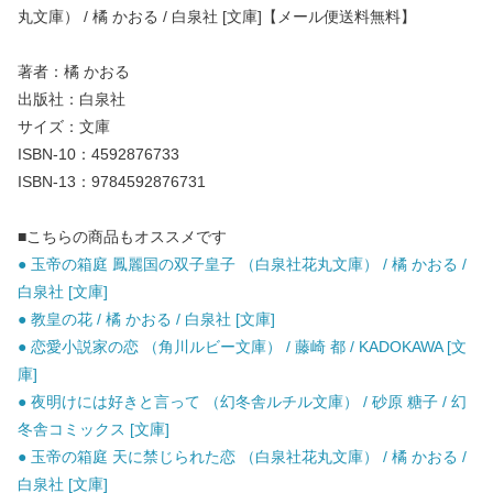
丸文庫） / 橘 かおる / 白泉社 [文庫]【メール便送料無料】
著者：橘 かおる
出版社：白泉社
サイズ：文庫
ISBN-10：4592876733
ISBN-13：9784592876731
■こちらの商品もオススメです
● 玉帝の箱庭 鳳麗国の双子皇子 （白泉社花丸文庫） / 橘 かおる /
白泉社 [文庫]
● 教皇の花 / 橘 かおる / 白泉社 [文庫]
● 恋愛小説家の恋 （角川ルビー文庫） / 藤崎 都 / KADOKAWA [文
庫]
● 夜明けには好きと言って （幻冬舎ルチル文庫） / 砂原 糖子 / 幻
冬舎コミックス [文庫]
● 玉帝の箱庭 天に禁じられた恋 （白泉社花丸文庫） / 橘 かおる /
白泉社 [文庫]