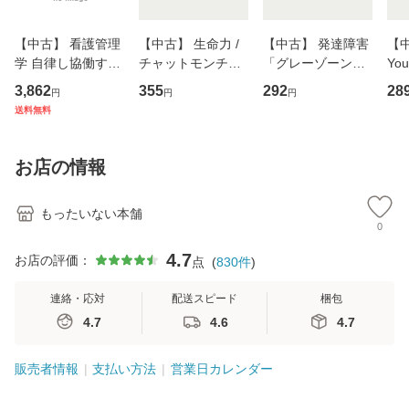
【中古】 看護管理
【中古】 生命力 /
【中古】 発達障害
【中
学 自律し協働する
チャットモンチー /
「グレーゾーン」
You
専門職の看護マネ
キューンレコード
その正しい理解と
のがか
3,862
355
292
28
円
円
円
ジメントスキル 改
[CD]【メール便送
克服法 (SB新書 57
【
送料無料
訂第3版 (看護学テ
料無料】
2) / 岡田尊司 / Ｓ
料
キストNiCE) / 手島
Ｂクリエイティブ
恵 藤本幸三 / 南江
[新書]【メール便送
お店の情報
堂 [単行
料無料】
もったいない本舗
0
4.7
お店の評価：
点
(
830
件
)
連絡・応対
配送スピード
梱包
4.7
4.6
4.7
販売者情報
支払い方法
営業日カレンダー