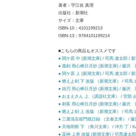
著者：宇江佐 真理
出版社：新潮社
サイズ：文庫
ISBN-10：4101199213
ISBN-13：9784101199214
■こちらの商品もオススメです
● 関ケ原 中 (新潮文庫) / 司馬 遼太郎 / 新
● 孤剣 用心棒日月抄 (新潮文庫) / 藤沢 周
● 関ケ原 上 (新潮文庫) / 司馬 遼太郎 / 新
● 燃えよ剣 下 改版 （新潮文庫） / 司馬 遼
● 凶刃 用心棒日月抄 (新潮文庫) / 藤沢 周
● おまえさん 上 （講談社文庫） / 宮部 み
● 刺客 用心棒日月抄 (新潮文庫) / 藤沢 周
● 燃えよ剣 上 改版 （新潮文庫） / 司馬 遼
● 三屋清左衛門残日録 （文春文庫） / 藤沢
● 天地明察 下 （角川文庫） / 冲方 丁 / KA
● 花神 上巻 改版 (新潮文庫) / 司馬遼太郎 