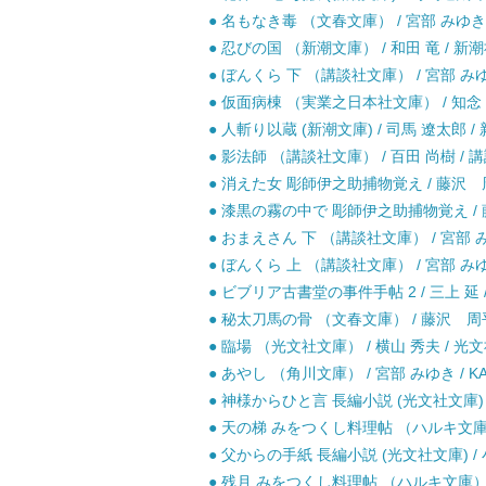
● 名もなき毒 （文春文庫） / 宮部 みゆき 
● 忍びの国 （新潮文庫） / 和田 竜 / 新潮
● ぼんくら 下 （講談社文庫） / 宮部 みゆき
● 仮面病棟 （実業之日本社文庫） / 知念 
● 人斬り以蔵 (新潮文庫) / 司馬 遼太郎 / 
● 影法師 （講談社文庫） / 百田 尚樹 / 講
● 消えた女 彫師伊之助捕物覚え / 藤沢 周
● 漆黒の霧の中で 彫師伊之助捕物覚え / 藤
● おまえさん 下 （講談社文庫） / 宮部 み
● ぼんくら 上 （講談社文庫） / 宮部 みゆき
● ビブリア古書堂の事件手帖 2 / 三上 延
● 秘太刀馬の骨 （文春文庫） / 藤沢 周平
● 臨場 （光文社文庫） / 横山 秀夫 / 光文
● あやし （角川文庫） / 宮部 みゆき / KA
● 神様からひと言 長編小説 (光文社文庫) /
● 天の梯 みをつくし料理帖 （ハルキ文庫） 
● 父からの手紙 長編小説 (光文社文庫) / 
● 残月 みをつくし料理帖 （ハルキ文庫） /