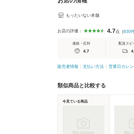
お店の情報
もったいない本舗
4.7
お店の評価：
点
(
830
連絡・応対
配送スピ
4.7
4
販売者情報
支払い方法
営業日カレン
類似商品と比較する
今見ている商品