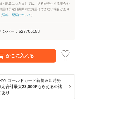
域・離島につきましては、送料が発生する場合や
お届け予定日期間内にお届けできない場合があり
（
送料・配送について
）
ナンバー：
527705158
かごに入れる
0
u PAY ゴールドカード新規＆即時発
限定
合計最大23,000Pもらえる※諸
件あり