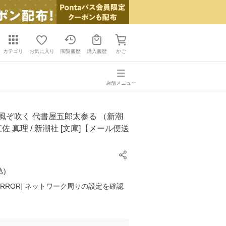
カテゴリ
お気に入り
閲覧履歴
購入履歴
かご
店舗メニュー
風ぞ吹く 代書屋五郎太参る （新潮
江佐 真理 / 新潮社 [文庫]【メール便送
込
)
K ERROR] ネットワーク周りの設定を確認