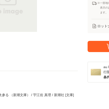
※一部地
表示の
ます。
ロット
a
行
条
る （新潮文庫） / 宇江佐 真理 / 新潮社 [文庫]