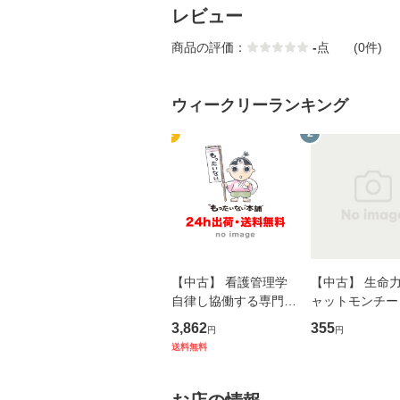
レビュー
商品の評価：
-
点
(0件)
ウィークリーランキング
1
2
【中古】 看護管理学
【中古】 生命力 
自律し協働する専門職
ャットモンチー 
の看護マネジメントス
ーンレコード [C
3,862
355
円
円
キル 改訂第3版 (看護
【メール便送料
送料無料
学テキストNiCE) / 手
島恵 藤本幸三 / 南江
堂 [単行