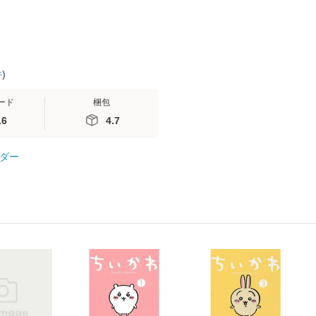
件
)
ード
梱包
.6
4.7
ダー