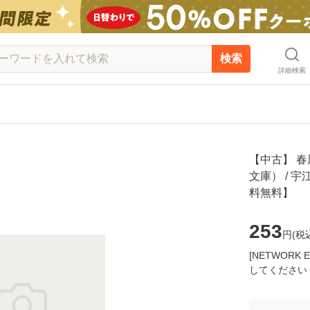
検索
詳細検索
【中古】 春
文庫） / 宇
料無料】
253
円(
税
[NETWOR
してください