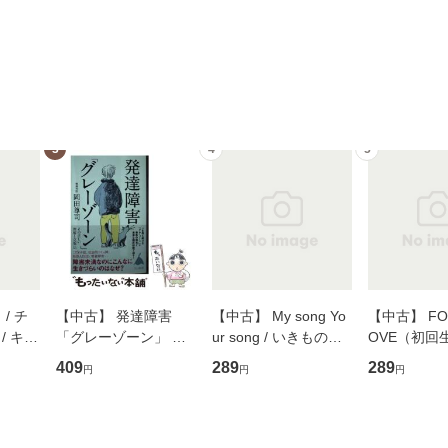
3
4
5
/ チ
【中古】 発達障害
【中古】 My song Yo
【中古】 FOR
/ キュ
「グレーゾーン」 そ
ur song / いきものが
OVE（初回
D]
の正しい理解と克服法
かり / [CD]【メール便
盤） / 清水
409
289
289
円
円
円
無料】
(SB新書 572) / 岡田尊
送料無料】
ミリヤ / [CD]【メール
司 / ＳＢクリエイティ
便送料無料
ブ [新書]【メール便送
料無料】