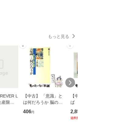
もっと見る
6
7
8
EVER L
【中古】 「意識」と
【中古】 耳をすませ
【中古】
生産限定
は何だろうか 脳の来
ば 〈2枚組〉 [DVD] /
も2時間
翔太×加藤
歴、知覚の錯誤 （講
ブエナ・ビスタ・ホー
めるよう
406
2,852
253
円
円
円
談社現代新書） / 下条
ム・エンターテイメン
計超入門！
送料無料
】
信輔 / 講談社 [新書]
ト [DVD]【メール便送
隆 / 高
【メール便送料無料】
料無料】
（ソフト
【メール