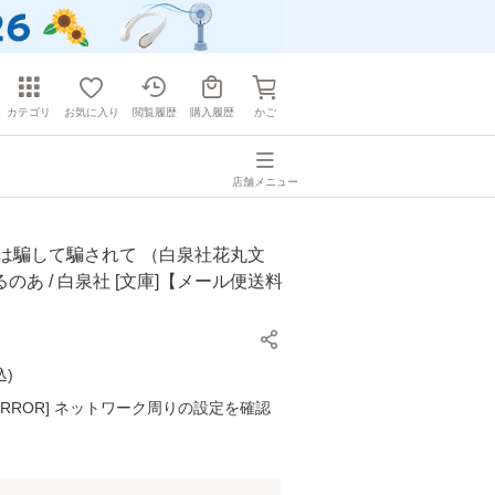
カテゴリ
お気に入り
閲覧履歴
購入履歴
かご
店舗メニュー
恋は騙して騙されて （白泉社花丸文
 るのあ / 白泉社 [文庫]【メール便送料
込
)
K ERROR] ネットワーク周りの設定を確認