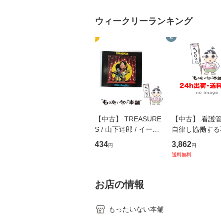
ウィークリーランキング
1
2
【中古】 TREASURE
【中古】 看護
S / 山下達郎 / イース
自律し協働する
トウエスト・ジャパン
の看護マネジメ
434
3,862
円
円
[CD]【メール便送料無
キル 改訂第3版 
送料無料
料】
学テキストNiCE)
島恵 藤本幸三 /
堂 [単行
お店の情報
もったいない本舗