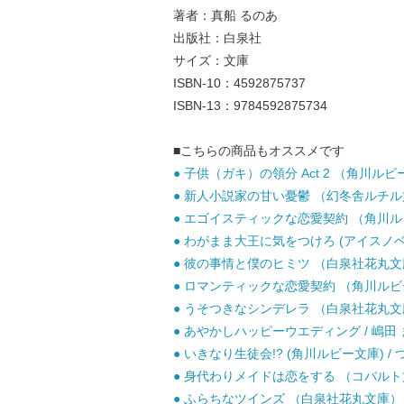
著者：真船 るのあ
出版社：白泉社
サイズ：文庫
ISBN-10：4592875737
ISBN-13：9784592875734
■こちらの商品もオススメです
● 子供（ガキ）の領分 Act 2 （角川ルビー
● 新人小説家の甘い憂鬱 （幻冬舎ルチル文庫
● エゴイスティックな恋愛契約 （角川ルビー
● わがまま大王に気をつけろ (アイスノベルズ
● 彼の事情と僕のヒミツ （白泉社花丸文庫） 
● ロマンティックな恋愛契約 （角川ルビー文
● うそつきなシンデレラ （白泉社花丸文庫） 
● あやかしハッピーウエディング / 嶋田 ま
● いきなり生徒会!? (角川ルビー文庫) /
● 身代わりメイドは恋をする （コバルト文庫）
● ふらちなツインズ （白泉社花丸文庫） / 