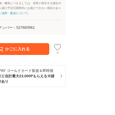
域・離島につきましては、送料が発生する場合や
お届け予定日期間内にお届けできない場合があり
（
送料・配送について
）
ナンバー：
527683961
かごに入れる
0
u PAY ゴールドカード新規＆即時発
限定
合計最大23,000Pもらえる※諸
件あり