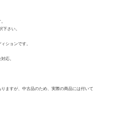
す。
択下さい。
ディションです。
金対応。
ありますが、中古品のため、実際の商品には付いて