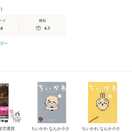
件
)
ード
梱包
.6
4.7
ダー
架空通貨
ちいかわ なんか小さ
ちいかわ なんか小さ