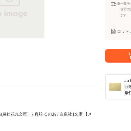
※一部地
表示の
ます。
ロット
a
行
条
社花丸文庫） / 真船 るのあ / 白泉社 [文庫]【メ