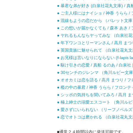
● 暴君な弟が好き (白泉社花丸文庫) / 真船
● ご主人様にはナイショ / 神香 うらら /
● 混線もようの恋だから （パレット文庫） /
● この想いが届かなくても / 森本 あき /
● ヤれるもんならヤってみな （白泉社花丸文
● 年下ワンコとリーマンさん / 高月 まつ
● 英国貴族に魅せられて （白泉社花丸文庫） 
● お兄様は言いなりにならない (f-lapis la
● 駆け引きの恋愛 / 真船 るのあ / 白泉社 
● 30センチのジレンマ （角川ルビー文庫） 
● オオカミは恋を語る / 高月 まつり / 
● 檻の中の暴君 / 神香 うらら / フロン
● シッポの気持ちを聞いてみろ / 高月 ま
● 極上紳士の溺愛エスコート （角川ルビー文庫
● 愛さずにいられない （リーフノベルズ） /
● 恋でオトコは磨かれる （白泉社花丸文庫） 
■通常２４時間以内に発送可能です。