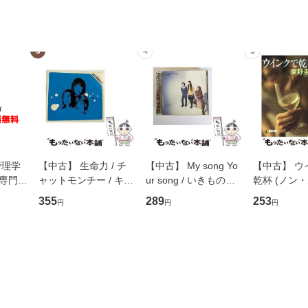
3
4
5
管理学
【中古】 生命力 / チ
【中古】 My song Yo
【中古】 ウ
専門職
ャットモンチー / キュ
ur song / いきものが
乾杯 (ノン
ントス
ーンレコード [CD]
かり / [CD]【メール便
ト) / 東野圭
355
289
253
円
円
円
(看護
【メール便送料無料】
送料無料】
社 [文庫]
 / 手
料無料】
 南江