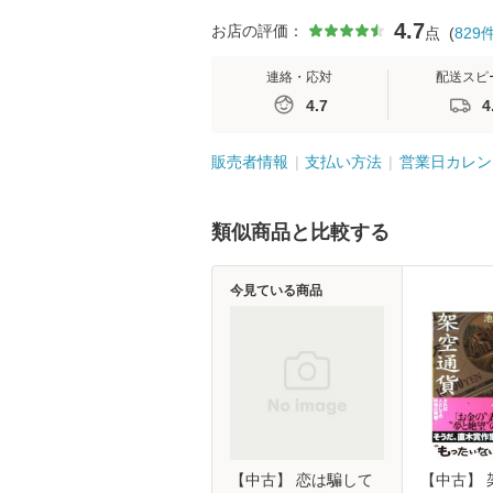
4.7
お店の評価：
点
(
829
連絡・応対
配送スピ
4.7
4
販売者情報
支払い方法
営業日カレン
類似商品と比較する
今見ている商品
【中古】 恋は騙して
【中古】 